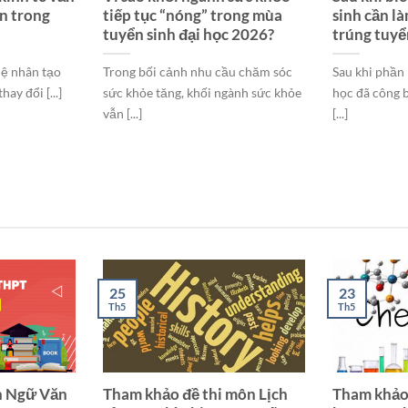
ẫn trong
tiếp tục “nóng” trong mùa
sinh cần là
tuyển sinh đại học 2026?
trúng tuyể
tuệ nhân tạo
Trong bối cảnh nhu cầu chăm sóc
Sau khi phần 
hay đổi [...]
sức khỏe tăng, khối ngành sức khỏe
học đã công 
vẫn [...]
[...]
25
23
Th5
Th5
n Ngữ Văn
Tham khảo đề thi môn Lịch
Tham khảo