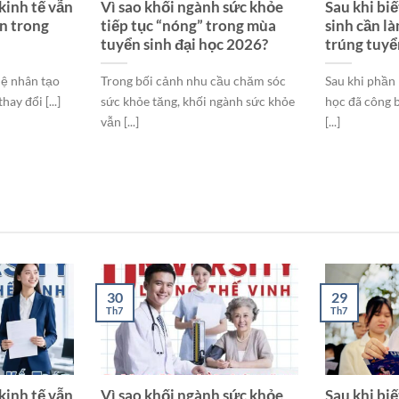
kinh tế vẫn
Vì sao khối ngành sức khỏe
Sau khi biế
ẫn trong
tiếp tục “nóng” trong mùa
sinh cần là
tuyển sinh đại học 2026?
trúng tuyể
tuệ nhân tạo
Trong bối cảnh nhu cầu chăm sóc
Sau khi phần 
hay đổi [...]
sức khỏe tăng, khối ngành sức khỏe
học đã công 
vẫn [...]
[...]
30
29
Th7
Th7
kinh tế vẫn
Vì sao khối ngành sức khỏe
Sau khi biế