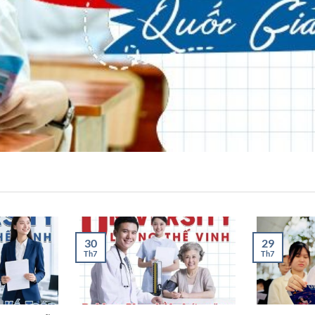
30
29
Th7
Th7