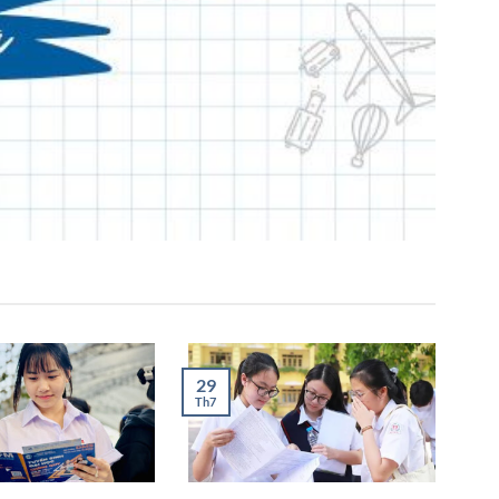
29
Th7