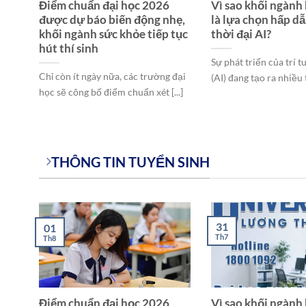
ọc
Điểm chuẩn đại học 2026
Vì sao khối ngành 
được dự báo biến động nhẹ,
là lựa chọn hấp d
ì?
khối ngành sức khỏe tiếp tục
thời đại AI?
hút thí sinh
n
Sự phát triển của trí 
Chỉ còn ít ngày nữa, các trường đại
26,
(AI) đang tạo ra nhiều t
học sẽ công bố điểm chuẩn xét [...]
THÔNG TIN TUYỂN SINH
31
01
Th7
Th8
ọc
Điểm chuẩn đại học 2026
Vì sao khối ngành 