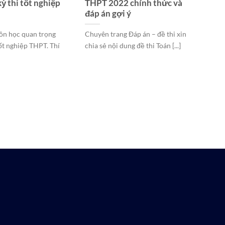
ỳ thi tốt nghiệp
THPT 2022 chính thức và
đáp án gợi ý
ôn học quan trọng
Chuyên trang Đáp án – đề thi xin
tốt nghiệp THPT. Thí
chia sẻ nội dung đề thi Toán [...]