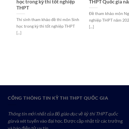
ĐT
học trong kỳ thi tốt nghiệp
THPT Quốc gia n
THPT
Đề tham khảo môn Ngữ
i bộ
Thí sinh tham khảo đề thi môn Sinh
nghiệp THPT năm 2023 
học trong kỳ thi tốt nghiệp THPT
[...]
[...]
CỔNG THÔNG TIN KỲ THI THPT QUỐC GIA
Thông tin mới nhất của Bộ giáo dục về kỳ thi THPT quốc
gia
và xét tuyển vào đại học. Được cập nhật từ các trường
và báo điện tử uy tín.