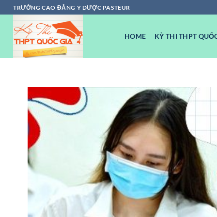
Chuyển
TRƯỜNG CAO ĐẲNG Y DƯỢC PASTEUR
đến
nội
HOME
KỲ THI THPT QUỐC
dung