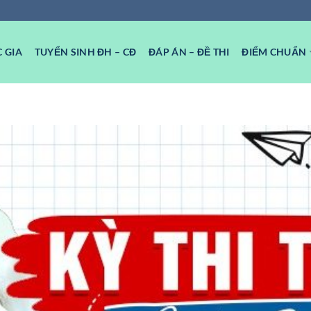
 GIA
TUYỂN SINH ĐH – CĐ
ĐÁP ÁN – ĐỀ THI
ĐIỂM CHUẨN