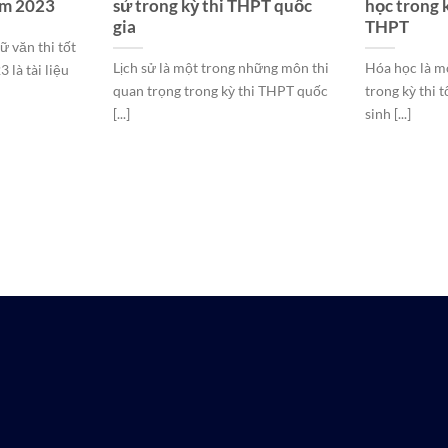
ăm 2023
sử trong kỳ thi THPT quốc
học trong k
gia
THPT
 văn thi tốt
Lịch sử là một trong những môn thi
Hóa học là m
là tài liệu
quan trọng trong kỳ thi THPT quốc
trong kỳ thi 
[...]
sinh [...]