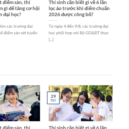
t điểm sàn, thí
Thí sinh cần biết gì về 6 lần
m gì để tăng cơ hội
lọc ảo trước khi điểm chuẩn
n đại học?
2026 được công bố?
lớn các trường đại
Từ ngày 4 đến 9/8, các trường đại
bố điểm sàn xét tuyển
học phối hợp với Bộ GD&ĐT thực
[...]
29
Th7
t điểm sàn, thí
Thí sinh cần biết gì về 6 lần