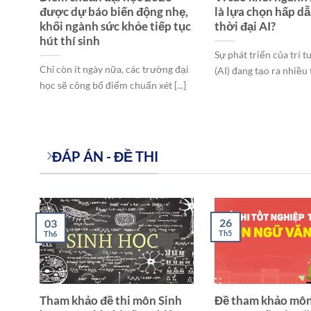
được dự báo biến động nhẹ,
là lựa chọn hấp d
ì?
khối ngành sức khỏe tiếp tục
thời đại AI?
hút thí sinh
n
Sự phát triển của trí 
Chỉ còn ít ngày nữa, các trường đại
26,
(AI) đang tạo ra nhiều t
học sẽ công bố điểm chuẩn xét [...]
ĐÁP ÁN - ĐỀ THI
26
03
Th5
Th6
p
Tham khảo đề thi môn Sinh
Đề tham khảo mô