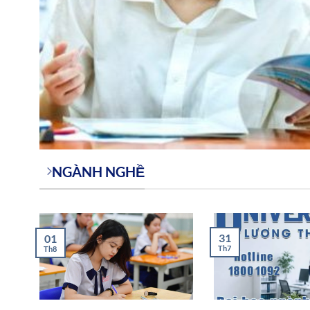
NGÀNH NGHỀ
31
01
Th7
Th8