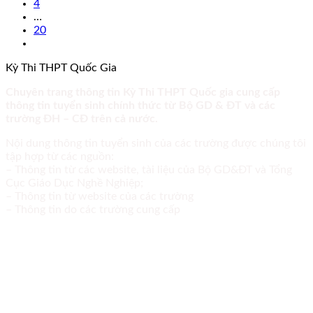
4
…
20
Kỳ Thi THPT Quốc Gia
Chuyên trang thông tin Kỳ Thi THPT Quốc gia cung cấp
thông tin tuyển sinh chính thức từ Bộ GD & ĐT và các
trường ĐH – CĐ trên cả nước.
Nội dung thông tin tuyển sinh của các trường được chúng tôi
tập hợp từ các nguồn:
– Thông tin từ các website, tài liệu của Bộ GD&ĐT và Tổng
Cục Giáo Dục Nghề Nghiệp;
– Thông tin từ website của các trường
– Thông tin do các trường cung cấp