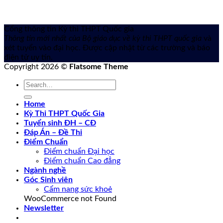
Cổng thông tin Kỳ thi THPT Quốc gia
Thông tin mới nhất của Bộ giáo dục về kỳ thi THPT quốc gia
và
xét tuyển vào đại học. Được cập nhật từ các trường và báo
điện tử uy tín.
Copyright 2026 ©
Flatsome Theme
Home
Kỳ Thi THPT Quốc Gia
Tuyển sinh ĐH – CĐ
Đáp Án – Đề Thi
Điểm Chuẩn
Điểm chuẩn Đại học
Điểm chuẩn Cao đẳng
Ngành nghề
Góc Sinh viên
Cẩm nang sức khoẻ
WooCommerce not Found
Newsletter