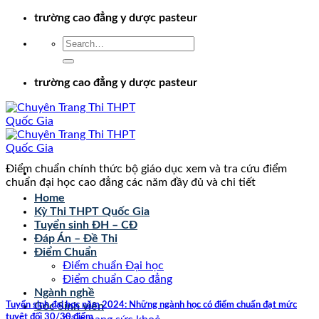
Chuyển
trường cao đẳng y dược pasteur
đến
nội
dung
trường cao đẳng y dược pasteur
Điểm chuẩn chính thức bộ giáo dục xem và tra cứu điểm
chuẩn đại học cao đẳng các năm đầy đủ và chi tiết
Home
Kỳ Thi THPT Quốc Gia
Tuyển sinh ĐH – CĐ
Đáp Án – Đề Thi
Điểm Chuẩn
Điểm chuẩn Đại học
Điểm chuẩn Cao đẳng
Ngành nghề
Tuyển sinh đại học năm 2024: Những ngành học có điểm chuẩn đạt mức
Góc Sinh viên
tuyệt đối 30/30 điểm