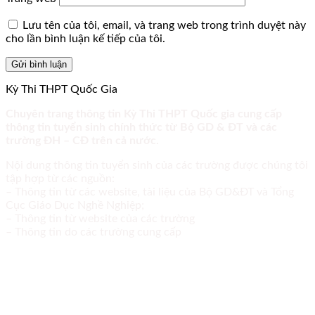
Lưu tên của tôi, email, và trang web trong trình duyệt này
cho lần bình luận kế tiếp của tôi.
Kỳ Thi THPT Quốc Gia
Chuyên trang thông tin Kỳ Thi THPT Quốc gia cung cấp
thông tin tuyển sinh chính thức từ Bộ GD & ĐT và các
trường ĐH – CĐ trên cả nước.
Nội dung thông tin tuyển sinh của các trường được chúng tôi
tập hợp từ các nguồn:
– Thông tin từ các website, tài liệu của Bộ GD&ĐT và Tổng
Cục Giáo Dục Nghề Nghiệp;
– Thông tin từ website của các trường
– Thông tin do các trường cung cấp