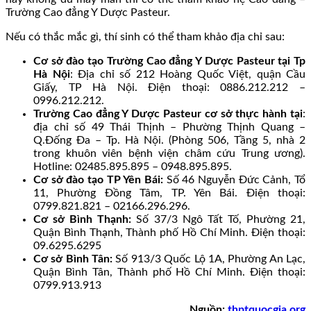
Trường Cao đẳng Y Dược Pasteur.
Nếu có thắc mắc gì, thí sinh có thể tham khảo địa chỉ sau:
Cơ sở đào tạo Trường Cao đẳng Y Dược Pasteur tại Tp
Hà Nội
: Địa chỉ số 212 Hoàng Quốc Việt, quận Cầu
Giấy, TP Hà Nội. Điện thoại: 0886.212.212 –
0996.212.212.
Trường Cao đẳng Y Dược Pasteur cơ sở thực hành tại
:
địa chỉ số 49 Thái Thịnh – Phường Thịnh Quang –
Q.Đống Đa – Tp. Hà Nội. (Phòng 506, Tầng 5, nhà 2
trong khuôn viên bệnh viện châm cứu Trung ương).
Hotline: 02485.895.895 – 0948.895.895.
Cơ sở đào tạo TP Yên Bái:
Số 46 Nguyễn Đức Cảnh, Tổ
11, Phường Đồng Tâm, TP. Yên Bái. Điện thoại:
0799.821.821 – 02166.296.296.
Cơ sở Bình Thạnh:
Số 37/3 Ngô Tất Tố, Phường 21,
Quận Bình Thạnh, Thành phố Hồ Chí Minh. Điện thoại:
09.6295.6295
Cơ sở Bình Tân:
Số 913/3 Quốc Lộ 1A, Phường An Lạc,
Quận Bình Tân, Thành phố Hồ Chí Minh. Điện thoại:
0799.913.913
Nguồn:
thptquocgia.org