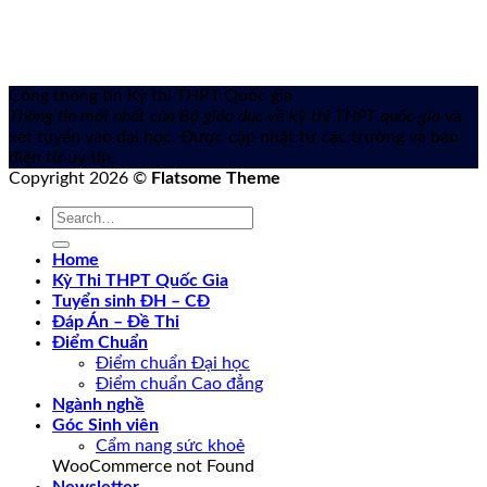
Cổng thông tin Kỳ thi THPT Quốc gia
Thông tin mới nhất của Bộ giáo dục về kỳ thi THPT quốc gia
và
xét tuyển vào đại học. Được cập nhật từ các trường và báo
điện tử uy tín.
Copyright 2026 ©
Flatsome Theme
Home
Kỳ Thi THPT Quốc Gia
Tuyển sinh ĐH – CĐ
Đáp Án – Đề Thi
Điểm Chuẩn
Điểm chuẩn Đại học
Điểm chuẩn Cao đẳng
Ngành nghề
Góc Sinh viên
Cẩm nang sức khoẻ
WooCommerce not Found
Newsletter