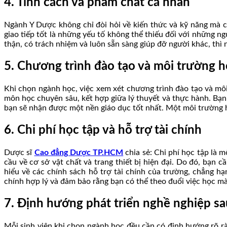
4. Tính cách và phẩm chất cá nhân
Ngành Y Dược không chỉ đòi hỏi về kiến thức và kỹ năng mà c
giao tiếp tốt là những yếu tố không thể thiếu đối với những n
thận, có trách nhiệm và luôn sẵn sàng giúp đỡ người khác, th
5. Chương trình đào tạo và môi trường h
Khi chọn ngành học, việc xem xét chương trình đào tạo và mô
môn học chuyên sâu, kết hợp giữa lý thuyết và thực hành. Bạn 
bạn sẽ nhận được một nền giáo dục tốt nhất. Một môi trường học
6. Chi phí học tập và hỗ trợ tài chính
Dược sĩ
Cao đẳng Dược TP.HCM
chia sẻ: Chi phí học tập là
cầu về cơ sở vật chất và trang thiết bị hiện đại. Do đó, bạn 
hiểu về các chính sách hỗ trợ tài chính của trường, chẳng h
chính hợp lý và đảm bảo rằng bạn có thể theo đuổi việc học m
7. Định hướng phát triển nghề nghiệp sa
Mỗi sinh viên khi chọn ngành học đều cần có định hướng rõ rà