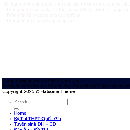
Nội dung thông tin tuyển sinh của các trường được chúng tôi 
– Thông tin từ các website, tài liệu của Bộ GD&ĐT và Tổng C
– Thông tin từ website của các trường
– Thông tin do các trường cung cấp
Cổng thông tin Kỳ thi THPT Quốc gia
Thông tin mới nhất của Bộ giáo dục về kỳ thi THPT quốc gia
và xét
Copyright 2026 ©
Flatsome Theme
Home
Kỳ Thi THPT Quốc Gia
Tuyển sinh ĐH – CĐ
Đáp Án – Đề Thi