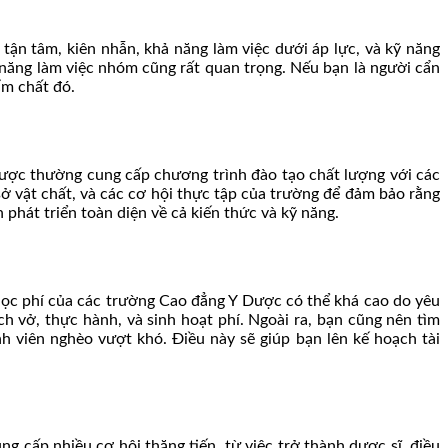
ận tâm, kiên nhẫn, khả năng làm việc dưới áp lực, và kỹ năng
ả năng làm việc nhóm cũng rất quan trọng. Nếu bạn là người cẩn
ẩm chất đó.
Dược thường cung cấp chương trình đào tạo chất lượng với các
sở vật chất, và các cơ hội thực tập của trường để đảm bảo rằng
phát triển toàn diện về cả kiến thức và kỹ năng.
Học phí của các trường Cao đẳng Y Dược có thể khá cao do yêu
ch vở, thực hành, và sinh hoạt phí. Ngoài ra, bạn cũng nên tìm
h viên nghèo vượt khó. Điều này sẽ giúp bạn lên kế hoạch tài
 cấp nhiều cơ hội thăng tiến, từ việc trở thành dược sĩ, điều