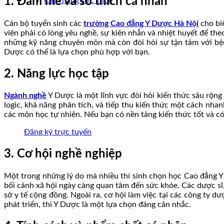
1. Đam mê và sở thích cá nhân
Cẩm nang sức khoẻ
Cán bộ tuyển sinh các
trường Cao đẳng Y Dược Hà Nội
cho bi
viên phải có lòng yêu nghề, sự kiên nhẫn và nhiệt huyết để th
những kỹ năng chuyên môn mà còn đòi hỏi sự tận tâm với bện
Dược có thể là lựa chọn phù hợp với bạn.
2. Năng lực học tập
Ngành nghề
Y Dược là một lĩnh vực đòi hỏi kiến thức sâu rộng
logic, khả năng phân tích, và tiếp thu kiến thức một cách nha
các môn học tự nhiên. Nếu bạn có nền tảng kiến thức tốt và có
Đăng ký trực tuyến
3. Cơ hội nghề nghiệp
Một trong những lý do mà nhiều thí sinh chọn học Cao đẳng Y
bối cảnh xã hội ngày càng quan tâm đến sức khỏe. Các dược sĩ, 
sở y tế cộng đồng. Ngoài ra, cơ hội làm việc tại các công ty 
phát triển, thì Y Dược là một lựa chọn đáng cân nhắc.