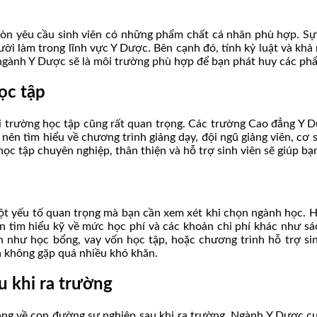
òn yêu cầu sinh viên có những phẩm chất cá nhân phù hợp. Sự t
gười làm trong lĩnh vực Y Dược. Bên cạnh đó, tính kỷ luật và kh
ì ngành Y Dược sẽ là môi trường phù hợp để bạn phát huy các ph
ọc tập
i trường học tập cũng rất quan trọng. Các trường Cao đẳng Y 
nên tìm hiểu về chương trình giảng dạy, đội ngũ giảng viên, cơ 
 tập chuyên nghiệp, thân thiện và hỗ trợ sinh viên sẽ giúp bạn 
 một yếu tố quan trọng mà bạn cần xem xét khi chọn ngành học. 
cần tìm hiểu kỹ về mức học phí và các khoản chi phí khác như sá
ạn như học bổng, vay vốn học tập, hoặc chương trình hỗ trợ sin
à không gặp quá nhiều khó khăn.
u khi ra trường
ng về con đường sự nghiệp sau khi ra trường. Ngành Y Dược cung