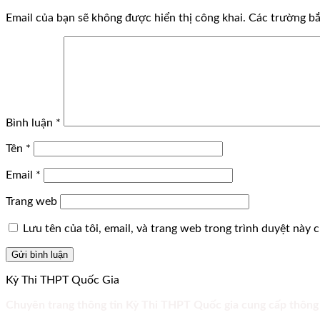
Email của bạn sẽ không được hiển thị công khai.
Các trường b
Bình luận
*
Tên
*
Email
*
Trang web
Lưu tên của tôi, email, và trang web trong trình duyệt này ch
Kỳ Thi THPT Quốc Gia
Chuyên trang thông tin Kỳ Thi THPT Quốc gia cung cấp thông