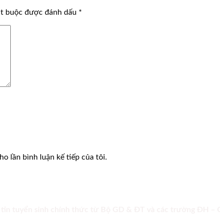
ắt buộc được đánh dấu
*
o lần bình luận kế tiếp của tôi.
 tin tuyển sinh chính thức từ Bộ GD & ĐT và các trường ĐH –