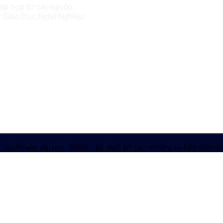
tập hợp từ các nguồn:
ục Giáo Dục Nghề Nghiệp;
 tuyển vào đại học. Được cập nhật từ các trường và báo điện tử 