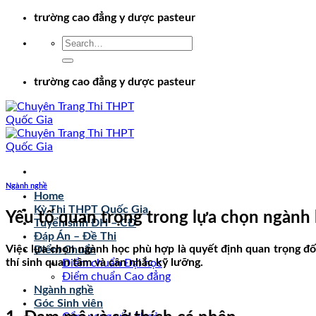
Chuyển
trường cao đẳng y dược pasteur
đến
nội
dung
trường cao đẳng y dược pasteur
Ngành nghề
Home
Kỳ Thi THPT Quốc Gia
Yếu tố quan trọng trong lựa chọn ngành
Tuyển sinh ĐH – CĐ
Đáp Án – Đề Thi
Việc lựa chọn ngành học phù hợp là quyết định quan trọng đố
Điểm Chuẩn
thí sinh quan tâm và cân nhắc kỹ lưỡng.
Điểm chuẩn Đại học
Điểm chuẩn Cao đẳng
Ngành nghề
Góc Sinh viên