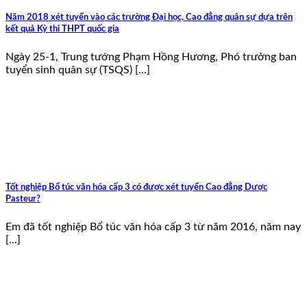
Năm 2018 xét tuyển vào các trường Đại học, Cao đẳng quân sự dựa trên
kết quả Kỳ thi THPT quốc gia
Ngày 25-1, Trung tướng Phạm Hồng Hương, Phó trưởng ban
tuyển sinh quân sự (TSQS) [...]
Tốt nghiệp Bổ túc văn hóa cấp 3 có được xét tuyển Cao đẳng Dược
Pasteur?
Em đã tốt nghiệp Bổ túc văn hóa cấp 3 từ năm 2016, năm nay
[...]