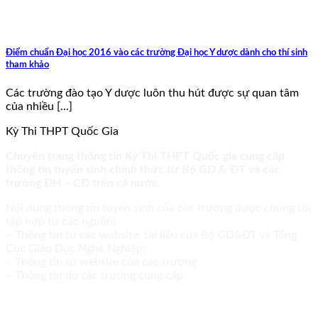
Điểm chuẩn Đại học 2016 vào các trường Đại học Y dược dành cho thí sinh
tham khảo
Các trường đào tạo Y dược luôn thu hút được sự quan tâm
của nhiều [...]
Kỳ Thi THPT Quốc Gia
Chuyên trang thông tin Kỳ Thi THPT Quốc gia cung cấp
thông tin tuyển sinh chính thức từ Bộ GD & ĐT và các
trường ĐH – CĐ trên cả nước.
Nội dung thông tin tuyển sinh của các trường được chúng tôi
tập hợp từ các nguồn:
– Thông tin từ các website, tài liệu của Bộ GD&ĐT và Tổng
Cục Giáo Dục Nghề Nghiệp;
– Thông tin từ website của các trường
– Thông tin do các trường cung cấp