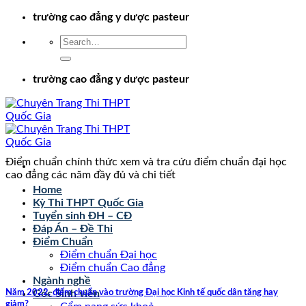
Chuyển
trường cao đẳng y dược pasteur
đến
nội
dung
trường cao đẳng y dược pasteur
Điểm chuẩn chính thức xem và tra cứu điểm chuẩn đại học
cao đẳng các năm đầy đủ và chi tiết
Home
Kỳ Thi THPT Quốc Gia
Tuyển sinh ĐH – CĐ
Đáp Án – Đề Thi
Điểm Chuẩn
Điểm chuẩn Đại học
Điểm chuẩn Cao đẳng
Ngành nghề
Năm 2022, điểm chuẩn vào trường Đại học Kinh tế quốc dân tăng hay
Góc Sinh viên
giảm?