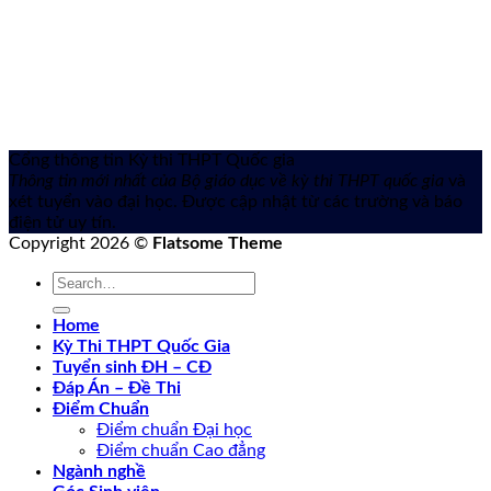
Cổng thông tin Kỳ thi THPT Quốc gia
Thông tin mới nhất của Bộ giáo dục về kỳ thi THPT quốc gia
và
xét tuyển vào đại học. Được cập nhật từ các trường và báo
điện tử uy tín.
Copyright 2026 ©
Flatsome Theme
Home
Kỳ Thi THPT Quốc Gia
Tuyển sinh ĐH – CĐ
Đáp Án – Đề Thi
Điểm Chuẩn
Điểm chuẩn Đại học
Điểm chuẩn Cao đẳng
Ngành nghề