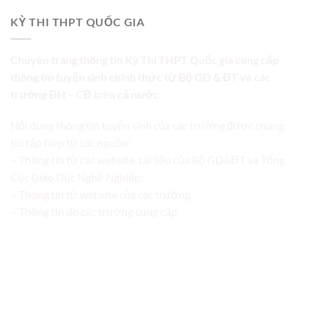
KỲ THI THPT QUỐC GIA
Chuyên trang thông tin Kỳ Thi THPT Quốc gia cung cấp
thông tin tuyển sinh chính thức từ Bộ GD & ĐT và các
trường ĐH – CĐ trên cả nước.
Nội dung thông tin tuyển sinh của các trường được chúng
tôi tập hợp từ các nguồn:
– Thông tin từ các website, tài liệu của Bộ GD&ĐT và Tổng
Cục Giáo Dục Nghề Nghiệp;
– Thông tin từ website của các trường
– Thông tin do các trường cung cấp