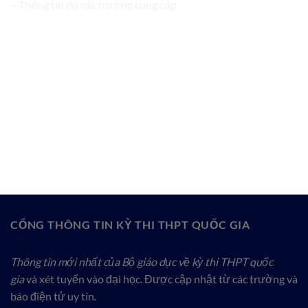
– Thông tin do các trường cung cấp
CỔNG THÔNG TIN KỲ THI THPT QUỐC GIA
Thông tin mới nhất của Bộ giáo dục về kỳ thi THPT quốc
gia
và xét tuyển vào đại học. Được cập nhật từ các trường và
báo điện tử uy tín.