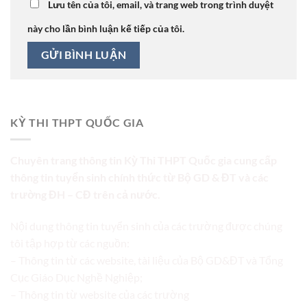
Lưu tên của tôi, email, và trang web trong trình duyệt
này cho lần bình luận kế tiếp của tôi.
KỲ THI THPT QUỐC GIA
Chuyên trang thông tin Kỳ Thi THPT Quốc gia cung cấp
thông tin tuyển sinh chính thức từ Bộ GD & ĐT và các
trường ĐH – CĐ trên cả nước.
Nội dung thông tin tuyển sinh của các trường được chúng
tôi tập hợp từ các nguồn:
– Thông tin từ các website, tài liệu của Bộ GD&ĐT và Tổng
Cục Giáo Dục Nghề Nghiệp;
– Thông tin từ website của các trường