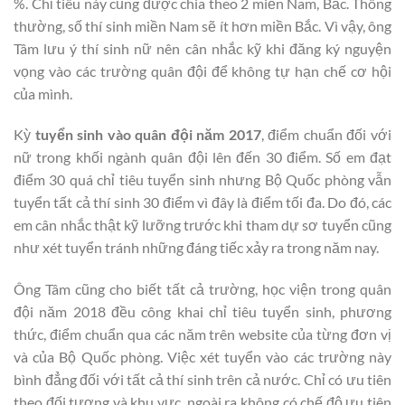
%. Chỉ tiêu này cũng được chia theo 2 miền Nam, Bắc. Thông
thường, số thí sinh miền Nam sẽ ít hơn miền Bắc. Vì vậy, ông
Tâm lưu ý thí sinh nữ nên cân nhắc kỹ khi đăng ký nguyện
vọng vào các trường quân đội để không tự hạn chế cơ hội
của mình.
Kỳ
tuyển sinh vào quân đội năm 2017
, điểm chuẩn đối với
nữ trong khối ngành quân đội lên đến 30 điểm. Số em đạt
điểm 30 quá chỉ tiêu tuyển sinh nhưng Bộ Quốc phòng vẫn
tuyển tất cả thí sinh 30 điểm vì đây là điểm tối đa. Do đó, các
em cân nhắc thật kỹ lưỡng trước khi tham dự sơ tuyển cũng
như xét tuyển tránh những đáng tiếc xảy ra trong năm nay.
Ông Tâm cũng cho biết tất cả trường, học viện trong quân
đội năm 2018 đều công khai chỉ tiêu tuyển sinh, phương
thức, điểm chuẩn qua các năm trên website của từng đơn vị
và của Bộ Quốc phòng. Việc xét tuyển vào các trường này
bình đẳng đối với tất cả thí sinh trên cả nước. Chỉ có ưu tiên
theo đối tượng và khu vực, ngoài ra không có chế độ ưu tiên