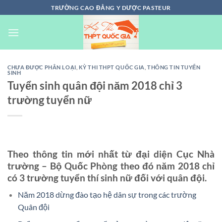
Chuyển
TRƯỜNG CAO ĐẲNG Y DƯỢC PASTEUR
đến
nội
dung
CHƯA ĐƯỢC PHÂN LOẠI
,
KỲ THI THPT QUỐC GIA
,
THÔNG TIN TUYỂN
SINH
Tuyển sinh quân đội năm 2018 chỉ 3
trường tuyển nữ
Theo thông tin mới nhất từ đại diện Cục Nhà
trường – Bộ Quốc Phòng theo đó năm 2018 chỉ
có 3 trường tuyển thí sinh nữ đối với quân đội.
Năm 2018 dừng đào tạo hệ dân sự trong các trường
Quân đội