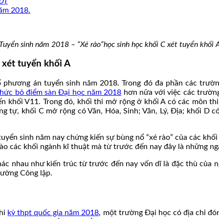
&ĐT
năm 2018.
Tuyển sinh năm 2018 – “Xé rào”học sinh học khối C xét tuyển khối 
 xét tuyển khối A
bố phương án tuyển sinh năm 2018. Trong đó đa phần các trườ
thức bỏ điểm sàn Đại học năm 2018
hơn nữa với việc các trường
n khối V11. Trong đó, khối thi mở rộng ở khối A có các môn thi
ng tự, khối C mở rộng có Văn, Hóa, Sinh; Văn, Lý, Địa; khối D c
yển sinh năm nay chứng kiến sự bùng nổ “xé rào” của các khối x
vào các khối ngành kĩ thuật mà từ trước đến nay đây là những ng
hác nhau như kiến trúc từ trước đến nay vốn dĩ là đặc thù của n
rường Công lập.
thi
kỳ thpt quốc gia năm 2018
, một trường Đại học có địa chỉ đ