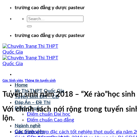
Chuyển
trường cao đẳng y dược pasteur
đến
nội
dung
trường cao đẳng y dược pasteur
Góc Sinh viên
,
Thông tin tuyển sinh
Home
Kỳ Thi THPT Quốc Gia
Tuyển sinh năm 2018 – “Xé rào”học sinh 
Tuyển sinh ĐH – CĐ
Đáp Án – Đề Thi
Với chính sách nới rộng trong tuyển si
Điểm Chuẩn
Điểm chuẩn Đại học
lộn.
Điểm chuẩn Cao đẳng
Ngành nghề
Góc Sinh viên
Các trường hợp đặc cách tốt nghiệp thpt quốc gia năm 