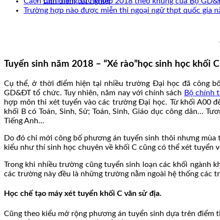
Cẩm nang sức khoẻ
Cách tính điểm tốt nghiệp 2018 theo khung của Bộ GD
Trường hợp nào được miễn thi ngoại ngữ thpt quốc gia 
Tuyển sinh năm 2018 – “Xé rào”học sinh học khối C
Cụ thể, ở thời điểm hiện tại nhiều trường Đại học đã công 
GD&ĐT tổ chức. Tuy nhiên, năm nay với chính sách
Bộ chính 
hợp môn thi xét tuyển vào các trường Đại học. Từ khối A00 đế
khối B có Toán, Sinh, Sử; Toán, Sinh, Giáo dục công dân… Tươ
Tiếng Anh…
Do đó chỉ mới công bố phương án tuyển sinh thôi nhưng mùa tu
kiểu như thí sinh học chuyên về khối C cũng có thể xét tuyển 
Trong khi nhiều trường cũng tuyển sinh loạn các khối ngành k
các trường này đều là những trường nằm ngoài hệ thống các t
Học chế tạo máy xét tuyển khối C văn sử địa.
Cũng theo kiểu mở rộng phương án tuyển sinh dựa trên điểm 