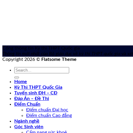
Cổng thông tin Kỳ thi THPT Quốc gia
Thông tin mới nhất của Bộ giáo dục về kỳ thi THPT quốc gia
và xét
Copyright 2026 ©
Flatsome Theme
Home
Kỳ Thi THPT Quốc Gia
Tuyển sinh ĐH – CĐ
Đáp Án – Đề Thi
Điểm Chuẩn
Điểm chuẩn Đại học
Điểm chuẩn Cao đẳng
Ngành nghề
Góc Sinh viên
Cẩm nang sức khoẻ