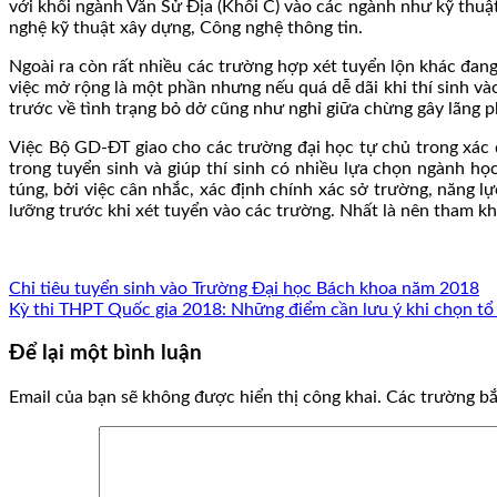
với khối ngành Văn Sử Địa (Khối C) vào các ngành như kỹ thu
nghệ kỹ thuật xây dựng, Công nghệ thông tin.
Ngoài ra còn rất nhiều các trường hợp xét tuyển lộn khác đan
việc mở rộng là một phần nhưng nếu quá dễ dãi khi thí sinh và
trước về tình trạng bỏ dở cũng như nghỉ giữa chừng gây lãng ph
Việc Bộ GD-ĐT giao cho các trường đại học tự chủ trong xác
trong tuyển sinh và giúp thí sinh có nhiều lựa chọn ngành h
túng, bởi việc cân nhắc, xác định chính xác sở trường, năng 
lưỡng trước khi xét tuyển vào các trường. Nhất là nên tham 
Chỉ tiêu tuyển sinh vào Trường Đại học Bách khoa năm 2018
Kỳ thi THPT Quốc gia 2018: Những điểm cần lưu ý khi chọn tổ
Để lại một bình luận
Email của bạn sẽ không được hiển thị công khai.
Các trường b