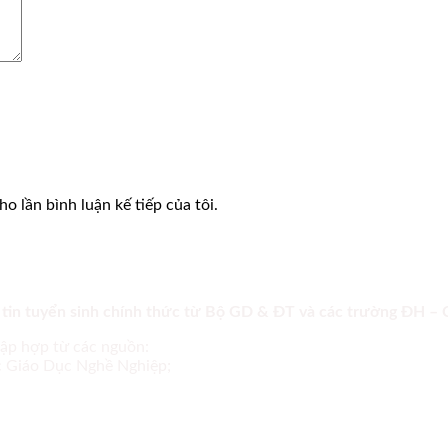
o lần bình luận kế tiếp của tôi.
 tin tuyển sinh chính thức từ Bộ GD & ĐT và các trường ĐH –
tập hợp từ các nguồn:
ục Giáo Dục Nghề Nghiệp;