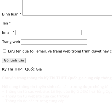
Bình luận
*
Tên
*
Email
*
Trang web
Lưu tên của tôi, email, và trang web trong trình duyệt này ch
Kỳ Thi THPT Quốc Gia
Chuyên trang thông tin Kỳ Thi THPT Quốc gia cung cấp thông
Nội dung thông tin tuyển sinh của các trường được chúng tôi 
– Thông tin từ các website, tài liệu của Bộ GD&ĐT và Tổng C
– Thông tin từ website của các trường
– Thông tin do các trường cung cấp