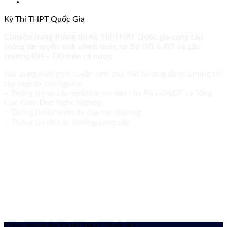
Kỳ Thi THPT Quốc Gia
Chuyên trang thông tin Kỳ Thi THPT Quốc gia cung cấp
thông tin tuyển sinh chính thức từ Bộ GD & ĐT và các
trường ĐH – CĐ trên cả nước.
Nội dung thông tin tuyển sinh của các trường được chúng tôi
tập hợp từ các nguồn:
– Thông tin từ các website, tài liệu của Bộ GD&ĐT và Tổng
Cục Giáo Dục Nghề Nghiệp;
– Thông tin từ website của các trường
– Thông tin do các trường cung cấp
Cổng thông tin Kỳ thi THPT Quốc gia