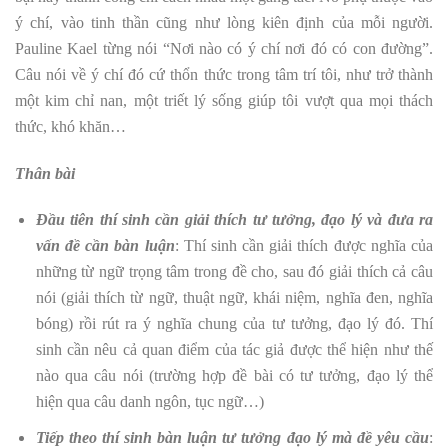
ý chí, vào tinh thần cũng như lòng kiên định của mỗi người.
Pauline Kael từng nói “Nơi nào có ý chí nơi đó có con đường”.
Câu nói về ý chí đó cứ thổn thức trong tâm trí tôi, như trở thành
một kim chỉ nan, một triết lý sống giúp tôi vượt qua mọi thách
thức, khó khăn…
Thân bài
Đầu tiên thí sinh cần giải thích tư tưởng, đạo lý và đưa ra
vấn đề cần bàn luận
: Thí sinh cần giải thích được nghĩa của
những từ ngữ trọng tâm trong đề cho, sau đó giải thích cả câu
nói (giải thích từ ngữ, thuật ngữ, khái niệm, nghĩa đen, nghĩa
bóng) rồi rút ra ý nghĩa chung của tư tưởng, đạo lý đó. Thí
sinh cần nêu cả quan điểm của tác giả được thể hiện như thế
nào qua câu nói (trường hợp đề bài có tư tưởng, đạo lý thể
hiện qua câu danh ngôn, tục ngữ…)
Tiếp theo thí sinh bàn luận tư tưởng đạo lý mà đề yêu cầu
: