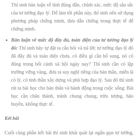
Thí sinh bàn luận về tính đúng đắn, chính xác, mức độ sâu sắc
của tư tưởng đạo lý. Để làm tốt phần này, thí sinh nên sử dụng
phương pháp chứng minh, đưa dẫn chứng trong thực tế để
chứng minh.
Bàn luận về mức độ đầy đủ, toàn diện của tư tưởng đạo lý
đó:
Thí sinh hãy tự đặt ra câu hỏi và trả lời: tư tưởng đạo lý đó
đã đầy đủ và toàn diện chưa, có điều gì cần bổ sung, nó có
đúng trong bối cảnh xã hội ngày nay? Thí sinh cần có lập
trường vững vàng, đưa ra suy nghĩ riêng của bản thân, miễn là
có lý, có tinh thần xây dựng và phù hợp đạo lý. Sau đó thí sinh
rút ra bài học cho bản thân và hành động trong cuộc sống: Bài
học cần chân thành, tránh chung chung, trừu tượng, hão
huyền, không thực tế.
Kết bài
Cuối cùng phần kết bài thí sinh khái quát lại ngắn gọn tư tưởng,