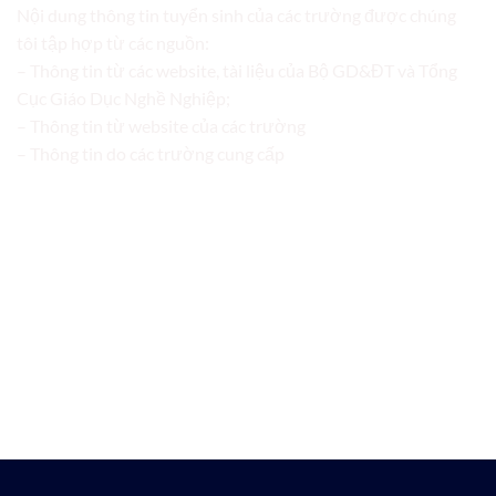
Nội dung thông tin tuyển sinh của các trường được chúng
tôi tập hợp từ các nguồn:
– Thông tin từ các website, tài liệu của Bộ GD&ĐT và Tổng
Cục Giáo Dục Nghề Nghiệp;
– Thông tin từ website của các trường
– Thông tin do các trường cung cấp