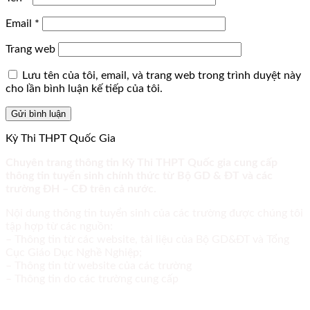
Email
*
Trang web
Lưu tên của tôi, email, và trang web trong trình duyệt này
cho lần bình luận kế tiếp của tôi.
Kỳ Thi THPT Quốc Gia
Chuyên trang thông tin Kỳ Thi THPT Quốc gia cung cấp
thông tin tuyển sinh chính thức từ Bộ GD & ĐT và các
trường ĐH – CĐ trên cả nước.
Nội dung thông tin tuyển sinh của các trường được chúng tôi
tập hợp từ các nguồn:
– Thông tin từ các website, tài liệu của Bộ GD&ĐT và Tổng
Cục Giáo Dục Nghề Nghiệp;
– Thông tin từ website của các trường
– Thông tin do các trường cung cấp