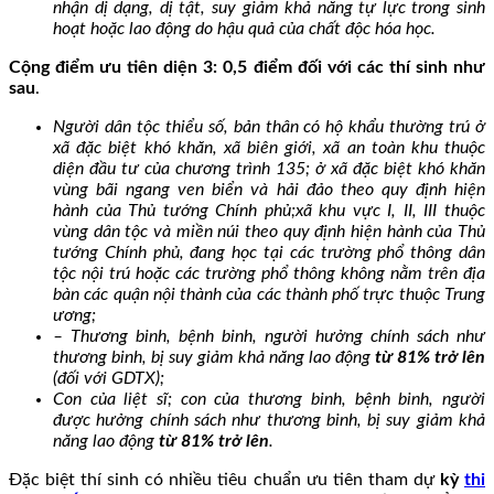
nhận dị dạng, dị tật, suy giảm khả năng tự lực trong sinh
hoạt hoặc lao động do hậu quả của chất độc hóa học.
Cộng điểm ưu tiên diện 3: 0,5 điểm đối với các thí sinh như
sau
.
Người dân tộc thiểu số, bản thân có hộ khẩu thường trú ở
xã đặc biệt khó khăn, xã biên giới, xã an toàn khu thuộc
diện đầu tư của chương trình 135; ở xã đặc biệt khó khăn
vùng bãi ngang ven biển và hải đảo theo quy định hiện
hành của Thủ tướng Chính phủ;xã khu vực I, II, III thuộc
vùng dân tộc và miền núi theo quy định hiện hành của Thủ
tướng Chính phủ, đang học tại các trường phổ thông dân
tộc nội trú hoặc các trường phổ thông không nằm trên địa
bàn các quận nội thành của các thành phố trực thuộc Trung
ương;
– Thương binh, bệnh binh, người hưởng chính sách như
thương binh, bị suy giảm khả năng lao động
từ 81% trở lên
(đối với GDTX);
Con của liệt sĩ; con của thương binh, bệnh binh, người
được hưởng chính sách như thương binh, bị suy giảm khả
năng lao động
từ 81% trở lên
.
Đặc biệt thí sinh có nhiều tiêu chuẩn ưu tiên tham dự
kỳ
thi