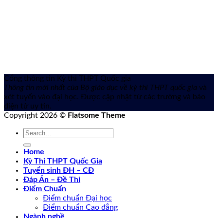
Cổng thông tin Kỳ thi THPT Quốc gia
Thông tin mới nhất của Bộ giáo dục về kỳ thi THPT quốc gia
và
xét tuyển vào đại học. Được cập nhật từ các trường và báo
điện tử uy tín.
Copyright 2026 ©
Flatsome Theme
Home
Kỳ Thi THPT Quốc Gia
Tuyển sinh ĐH – CĐ
Đáp Án – Đề Thi
Điểm Chuẩn
Điểm chuẩn Đại học
Điểm chuẩn Cao đẳng
Ngành nghề