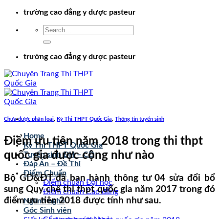
Chuyển
trường cao đẳng y dược pasteur
đến
nội
dung
trường cao đẳng y dược pasteur
Chưa được phân loại
,
Kỳ Thi THPT Quốc Gia
,
Thông tin tuyển sinh
Home
Điểm ưu tiên năm 2018 trong thi thpt
Kỳ Thi THPT Quốc Gia
quốc gia được cộng như nào
Tuyển sinh ĐH – CĐ
Đáp Án – Đề Thi
Điểm Chuẩn
Bộ GD&ĐT đã ban hành thông tư 04 sửa đổi bổ
Điểm chuẩn Đại học
sung Quy chế thi thpt quốc gia năm 2017 trong đó
Điểm chuẩn Cao đẳng
điểm ưu tiên 2018 được tính như sau.
Ngành nghề
Góc Sinh viên