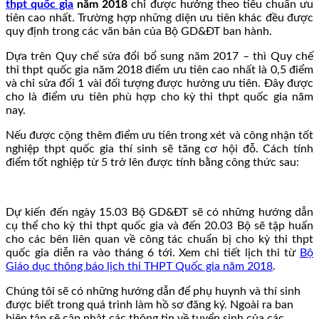
thpt quốc gia
năm 2018
chỉ được hưởng theo tiêu chuẩn ưu
tiên cao nhất. Trường hợp những diện ưu tiên khác đều được
quy định trong các văn bản của Bộ GD&ĐT ban hành.
Dựa trên Quy chế sửa đổi bổ sung năm 2017 – thì Quy chế
thi thpt quốc gia năm 2018 điểm ưu tiên cao nhất là 0,5 điểm
và chỉ sửa đổi 1 vài đối tượng được hưởng ưu tiên. Đây được
cho là điểm ưu tiên phù hợp cho kỳ thi thpt quốc gia năm
nay.
Nếu được cộng thêm điểm ưu tiên trong xét và công nhận tốt
nghiệp thpt quốc gia thí sinh sẽ tăng cơ hội đỗ. Cách tính
điểm tốt nghiệp từ 5 trở lên được tính bằng công thức sau:
Dự kiến đến ngày 15.03 Bộ GD&ĐT sẽ có những hướng dẫn
cụ thể cho kỳ thi thpt quốc gia và đến 20.03 Bộ sẽ tập huấn
cho các bên liên quan về công tác chuẩn bị cho kỳ thi thpt
quốc gia diễn ra vào tháng 6 tới. Xem chi tiết lịch thi từ
Bộ
Giáo dục thông báo lịch thi THPT Quốc gia năm 2018
.
Chúng tôi sẽ có những hướng dẫn để phụ huynh và thí sinh
được biết trong quá trình làm hồ sơ đăng ký. Ngoài ra ban
biên tập sẽ cập nhật các thông tin về tuyển sinh của các