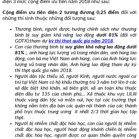
diện 3 mức cộng điểm ưu tiên năm 2018 như sau:
Cộng điểm ưu tiên diện 2 tương đương 0,25 điểm
đối với
những thí sinh thuộc những đối tượng sau:
T
hương binh, người được hưởng chính sách như thương
binh bị suy giảm khả năng lao động
dưới 81%
(đối với
GDTX);tham dự
kỳ thi thpt quốc gia năm 2018
.
Con của thương binh bị
suy giảm khả năng lao động dưới
81%
;, anh hùng lực lượng vũ trang nhân dân, anh hùng lao
động, con bà mẹ Việt Nam anh hùng, con của Anh hùng lực
lượng vũ trang nhân dân, Anh hùng lao động tham dự kỳ
thi thpt quốc gia năm 2018.
Người dân tộc thiểu số, người Kinh, người nước ngoài cư
trú tại Việt Nam có hộ khẩu thường trú 3 năm trở lên ở các
xã đặc biệt khó khăn, xã biên giới, xã an toàn khu thuộc
diện đầu tư 135 của chính phủ… Xã thuộc khu vực I,II,III
thuộc vùng dân tộc và miền núi, học tại các trường thpt
không nằm trên địa bàn các quận nội thành của các thành
phố trực thuộc trung ương ít nhất 2/3 thời gian học tập
thpt.
Người bị nhiễm chất độc hóa học, con của người bị nhiễm
chất độc hóa học, người hoạt động khánh chiến bị nhiễm
chất độc hóa học, người được cơ quan thẩm quyền công