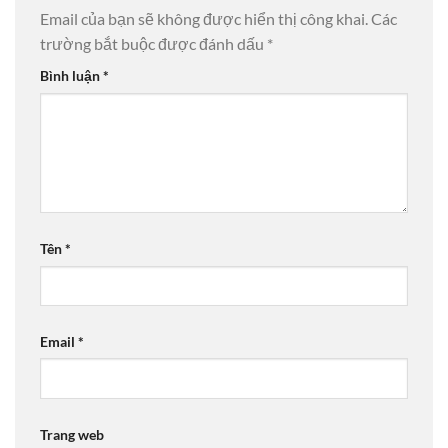
Email của bạn sẽ không được hiển thị công khai.
Các
trường bắt buộc được đánh dấu
*
Bình luận
*
Tên
*
Email
*
Trang web