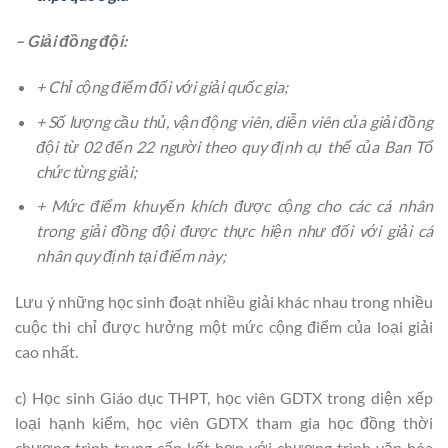
– Giải đồng đội:
+ Chỉ cộng điểm đối với giải quốc gia;
+ Số lượng cầu thủ, vận động viên, diễn viên của giải đồng
đội từ 02 đến 22 người theo quy định cụ thể của Ban Tổ
chức từng giải;
+ Mức điểm khuyến khích được cộng cho các cá nhân
trong giải đồng đội được thực hiện như đối với giải cá
nhân quy định tại điểm này;
Lưu ý những học sinh đoạt nhiều giải khác nhau trong nhiều
cuộc thi chỉ được hưởng một mức cộng điểm của loại giải
cao nhất.
c) Học sinh Giáo dục THPT, học viên GDTX trong diện xếp
loại hạnh kiểm, học viên GDTX tham gia học đồng thời
chương trình trung cấp kết hợp với chương trình văn hóa