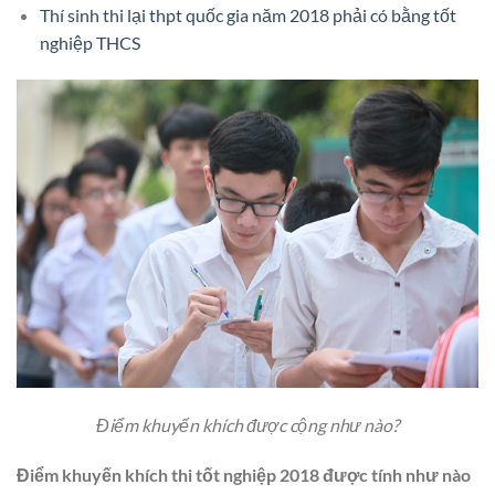
Thí sinh thi lại thpt quốc gia năm 2018 phải có bằng tốt
nghiệp THCS
Điểm khuyến khích được cộng như nào?
Điểm khuyến khích thi tốt nghiệp 2018 được tính như nào