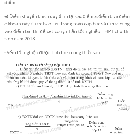
điểm
.
e) Điểm khuyến khích quy định tại các điểm a, điểm b và điểm
c khoản này được bảo lưu trong toàn cấp học và được cộng
vào điểm bài thi để xét công nhận tốt nghiệp THPT cho thí
sinh năm 2018.
Điểm tốt nghiệp được tính theo công thức sau: