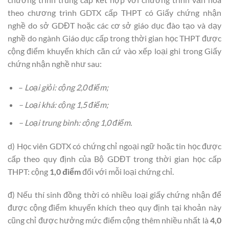
theo chương trình GDTX cấp THPT có Giấy chứng nhận
nghề do sở GDĐT hoặc các cơ sở giáo dục đào tạo và dạy
nghề do ngành Giáo dục cấp trong thời gian học THPT được
cộng điểm khuyến khích căn cứ vào xếp loại ghi trong Giấy
chứng nhận nghề như sau:
–
Loại giỏi: cộng 2,0 điểm;
– Loại khá: cộng 1,5 điểm;
– Loại trung bình: cộng 1,0 điểm.
d) Học viên GDTX có chứng chỉ ngoại ngữ hoặc tin học được
cấp theo quy định của Bộ GDĐT trong thời gian học cấp
THPT: cộng
1,0 điểm
đối với mỗi loại chứng chỉ.
đ) Nếu thí sinh đồng thời có nhiều loại giấy chứng nhận để
được cộng điểm khuyến khích theo quy định tại khoản này
cũng chỉ được hưởng mức điểm cộng thêm nhiều nhất là
4,0