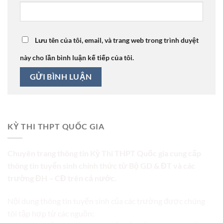
Lưu tên của tôi, email, và trang web trong trình duyệt
này cho lần bình luận kế tiếp của tôi.
KỲ THI THPT QUỐC GIA
Chuyên trang thông tin Kỳ Thi THPT Quốc gia cung cấp
thông tin tuyển sinh chính thức từ Bộ GD & ĐT và các
trường ĐH – CĐ trên cả nước.
Nội dung thông tin tuyển sinh của các trường được chúng
tôi tập hợp từ các nguồn: