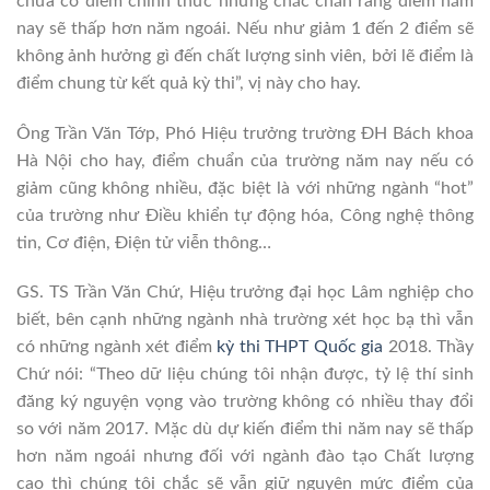
chưa có điểm chính thức nhưng chắc chắn rằng điểm năm
nay sẽ thấp hơn năm ngoái. Nếu như giảm 1 đến 2 điểm sẽ
không ảnh hưởng gì đến chất lượng sinh viên, bởi lẽ điểm là
điểm chung từ kết quả kỳ thi”, vị này cho hay.
Ông Trần Văn Tớp, Phó Hiệu trưởng trường ĐH Bách khoa
Hà Nội cho hay, điểm chuẩn của trường năm nay nếu có
giảm cũng không nhiều, đặc biệt là với những ngành “hot”
của trường như Điều khiển tự động hóa, Công nghệ thông
tin, Cơ điện, Điện tử viễn thông…
GS. TS Trần Văn Chứ, Hiệu trưởng đại học Lâm nghiệp cho
biết, bên cạnh những ngành nhà trường xét học bạ thì vẫn
có những ngành xét điểm
kỳ thi THPT Quốc gia
2018. Thầy
Chứ nói: “Theo dữ liệu chúng tôi nhận được, tỷ lệ thí sinh
đăng ký nguyện vọng vào trường không có nhiều thay đổi
so với năm 2017. Mặc dù dự kiến điểm thi năm nay sẽ thấp
hơn năm ngoái nhưng đối với ngành đào tạo Chất lượng
cao thì chúng tôi chắc sẽ vẫn giữ nguyên mức điểm của