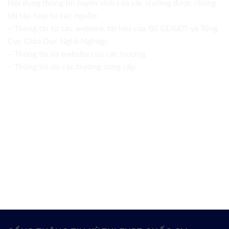
Nội dung thông tin tuyển sinh của các trường được chúng
tôi tập hợp từ các nguồn:
– Thông tin từ các website, tài liệu của Bộ GD&ĐT và Tổng
Cục Giáo Dục Nghề Nghiệp;
– Thông tin từ website của các trường
– Thông tin do các trường cung cấp