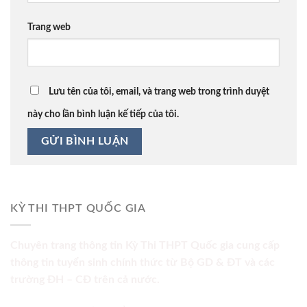
Trang web
Lưu tên của tôi, email, và trang web trong trình duyệt
này cho lần bình luận kế tiếp của tôi.
KỲ THI THPT QUỐC GIA
Chuyên trang thông tin Kỳ Thi THPT Quốc gia cung cấp
thông tin tuyển sinh chính thức từ Bộ GD & ĐT và các
trường ĐH – CĐ trên cả nước.