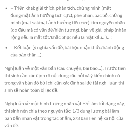
+ Triển khai: giải thích, phân tích, chứng minh (mặt
đúng/mặt ảnh hưởng tích cực), phê phán, bác bỏ, chứng
minh (mặt sai/mặt ảnh hưởng tiêu cực), tìm nguyên nhân
(do đâu mà có vấn đề/hiện tượng), bàn về giải pháp (nhân
rộng nếu là mặt tốt/khắc phục nếu là mặt xấu…)…;
+ Kết luận (ý nghĩa vấn đề, bài học nhận thức/hành động
của bản thân…).
Nghị luận về một văn bản (câu chuyện, bài báo…). Trước tiên
thí sinh cần xác định rõ nội dung câu hỏi và ý kiến chính có
trong văn bản đó bởi chỉ cần xác định sai đề tài nghị luận thí
sinh sẽ hoàn toàn bị lạc đề.
Nghị luận về một hình tượng nhân vật. Để làm tốt dạng này,
thí sinh nên chia theo nguyên tắc: 1/3 dung lượng bài làm
bàn đến nhân vật trong tác phẩm, 2/3 bàn liên hệ xã hội của
vấn đề.