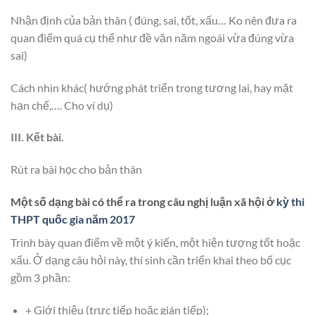
Nhận định của bản thân ( đúng, sai, tốt, xấu… Ko nên đưa ra
quan điểm quá cụ thể như đề văn năm ngoái vừa đúng vừa
sai)
Cách nhìn khác( hướng phát triển trong tương lai, hay mặt
hạn chế,…. Cho ví dụ)
III. Kết bài.
Rút ra bài học cho bản thân
Một số dạng bài có thể ra trong câu nghị luận xã hội ở
kỳ thi
THPT quốc gia năm 2017
Trình bày quan điểm về một ý kiến, một hiện tượng tốt hoặc
xấu. Ở dạng câu hỏi này, thí sinh cần triển khai theo bố cục
gồm 3 phần:
+ Giới thiệu (trực tiếp hoặc gián tiếp);