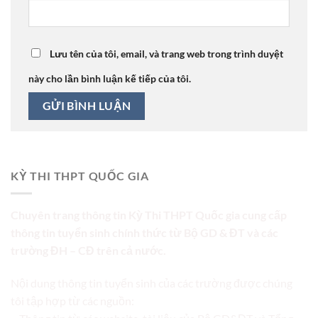
Lưu tên của tôi, email, và trang web trong trình duyệt
này cho lần bình luận kế tiếp của tôi.
KỲ THI THPT QUỐC GIA
Chuyên trang thông tin Kỳ Thi THPT Quốc gia cung cấp
thông tin tuyển sinh chính thức từ Bộ GD & ĐT và các
trường ĐH – CĐ trên cả nước.
Nội dung thông tin tuyển sinh của các trường được chúng
tôi tập hợp từ các nguồn: