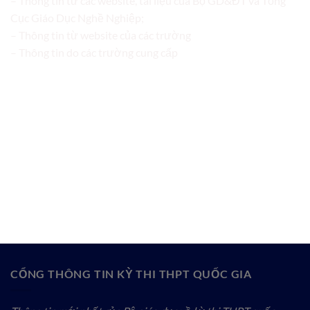
– Thông tin từ các website, tài liệu của Bộ GD&ĐT và Tổng
Cục Giáo Dục Nghề Nghiệp;
– Thông tin từ website của các trường
– Thông tin do các trường cung cấp
CỔNG THÔNG TIN KỲ THI THPT QUỐC GIA