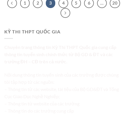
1
2
3
4
5
6
…
20
KỲ THI THPT QUỐC GIA
Chuyên trang thông tin Kỳ Thi THPT Quốc gia cung cấp
thông tin tuyển sinh chính thức từ Bộ GD & ĐT và các
trường ĐH – CĐ trên cả nước.
Nội dung thông tin tuyển sinh của các trường được chúng
tôi tập hợp từ các nguồn:
– Thông tin từ các website, tài liệu của Bộ GD&ĐT và Tổng
Cục Giáo Dục Nghề Nghiệp;
– Thông tin từ website của các trường
– Thông tin do các trường cung cấp