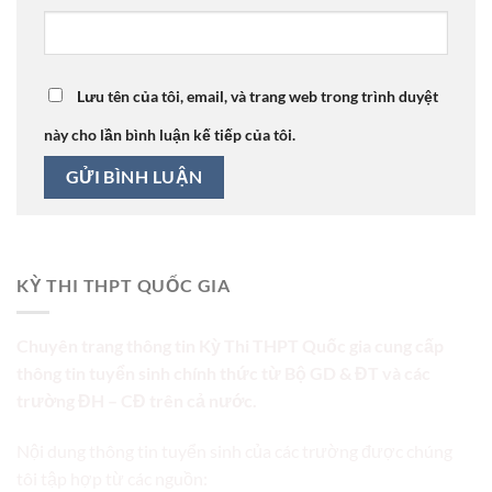
Lưu tên của tôi, email, và trang web trong trình duyệt
này cho lần bình luận kế tiếp của tôi.
KỲ THI THPT QUỐC GIA
Chuyên trang thông tin Kỳ Thi THPT Quốc gia cung cấp
thông tin tuyển sinh chính thức từ Bộ GD & ĐT và các
trường ĐH – CĐ trên cả nước.
Nội dung thông tin tuyển sinh của các trường được chúng
tôi tập hợp từ các nguồn: