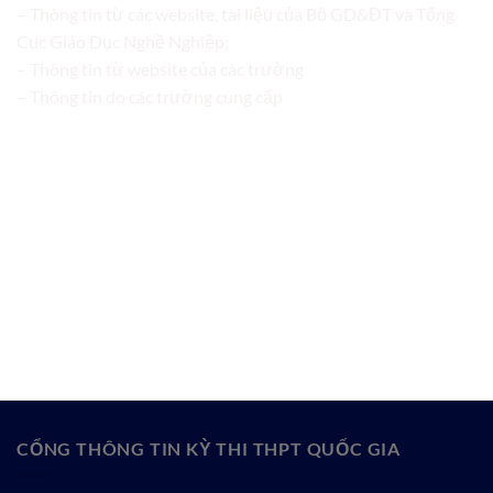
– Thông tin từ các website, tài liệu của Bộ GD&ĐT và Tổng
Cục Giáo Dục Nghề Nghiệp;
– Thông tin từ website của các trường
– Thông tin do các trường cung cấp
CỔNG THÔNG TIN KỲ THI THPT QUỐC GIA