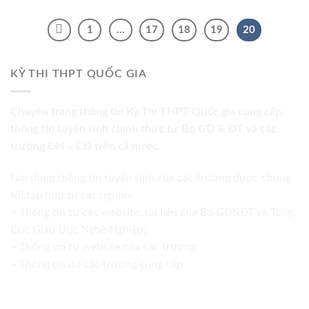
1
…
17
18
19
20
KỲ THI THPT QUỐC GIA
Chuyên trang thông tin Kỳ Thi THPT Quốc gia cung cấp
thông tin tuyển sinh chính thức từ Bộ GD & ĐT và các
trường ĐH – CĐ trên cả nước.
Nội dung thông tin tuyển sinh của các trường được chúng
tôi tập hợp từ các nguồn:
– Thông tin từ các website, tài liệu của Bộ GD&ĐT và Tổng
Cục Giáo Dục Nghề Nghiệp;
– Thông tin từ website của các trường
– Thông tin do các trường cung cấp