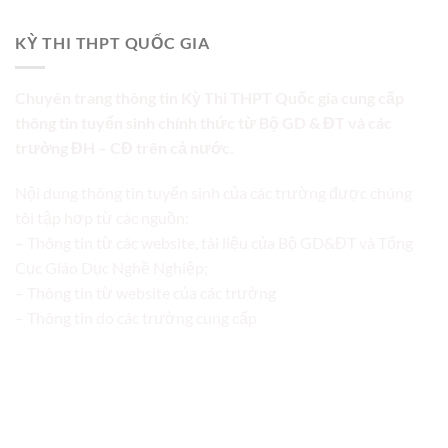
KỲ THI THPT QUỐC GIA
Chuyên trang thông tin Kỳ Thi THPT Quốc gia cung cấp
thông tin tuyển sinh chính thức từ Bộ GD & ĐT và các
trường ĐH – CĐ trên cả nước.
Nội dung thông tin tuyển sinh của các trường được chúng
tôi tập hợp từ các nguồn:
– Thông tin từ các website, tài liệu của Bộ GD&ĐT và Tổng
Cục Giáo Dục Nghề Nghiệp;
– Thông tin từ website của các trường
– Thông tin do các trường cung cấp