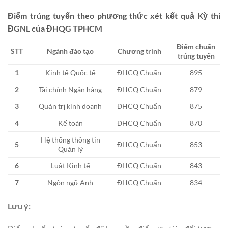
Điểm trúng tuyển theo phương thức xét kết quả Kỳ thi
ĐGNL của ĐHQG TPHCM
Điểm chuẩn
STT
Ngành đào tạo
Chương trình
trúng tuyển
1
Kinh tế Quốc tế
ĐHCQ Chuẩn
895
2
Tài chính Ngân hàng
ĐHCQ Chuẩn
879
3
Quản trị kinh doanh
ĐHCQ Chuẩn
875
4
Kế toán
ĐHCQ Chuẩn
870
Hệ thống thông tin
5
ĐHCQ Chuẩn
853
Quản lý
6
Luật Kinh tế
ĐHCQ Chuẩn
843
7
Ngôn ngữ Anh
ĐHCQ Chuẩn
834
Lưu ý: