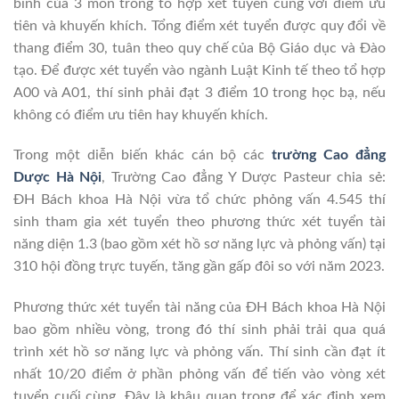
bình của 3 môn trong tổ hợp xét tuyển cùng với điểm ưu
tiên và khuyến khích. Tổng điểm xét tuyển được quy đổi về
thang điểm 30, tuân theo quy chế của Bộ Giáo dục và Đào
tạo. Để được xét tuyển vào ngành Luật Kinh tế theo tổ hợp
A00 và A01, thí sinh phải đạt 3 điểm 10 trong học bạ, nếu
không có điểm ưu tiên hay khuyến khích.
Trong một diễn biến khác cán bộ các
trường Cao đẳng
Dược Hà Nội
, Trường Cao đẳng Y Dược Pasteur chia sẻ:
ĐH Bách khoa Hà Nội vừa tổ chức phỏng vấn 4.545 thí
sinh tham gia xét tuyển theo phương thức xét tuyển tài
năng diện 1.3 (bao gồm xét hồ sơ năng lực và phỏng vấn) tại
310 hội đồng trực tuyến, tăng gần gấp đôi so với năm 2023.
Phương thức xét tuyển tài năng của ĐH Bách khoa Hà Nội
bao gồm nhiều vòng, trong đó thí sinh phải trải qua quá
trình xét hồ sơ năng lực và phỏng vấn. Thí sinh cần đạt ít
nhất 10/20 điểm ở phần phỏng vấn để tiến vào vòng xét
tuyển cuối cùng. Đây là khâu quan trọng để xác định xem