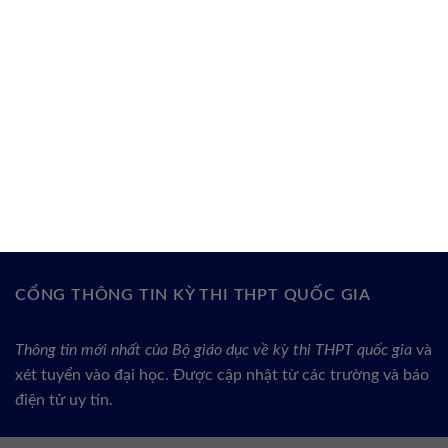
CỔNG THÔNG TIN KỲ THI THPT QUỐC GIA
Thông tin mới nhất của Bộ giáo dục về kỳ thi THPT quốc gia
và
xét tuyển vào đại học. Được cập nhật từ các trường và báo
điện tử uy tín.