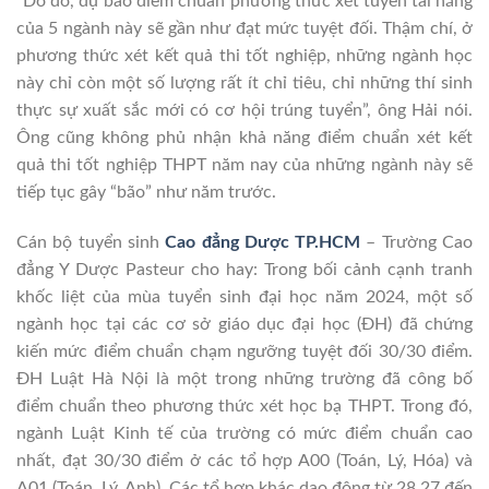
“Do đó, dự báo điểm chuẩn phương thức xét tuyển tài năng
của 5 ngành này sẽ gần như đạt mức tuyệt đối. Thậm chí, ở
phương thức xét kết quả thi tốt nghiệp, những ngành học
này chỉ còn một số lượng rất ít chỉ tiêu, chỉ những thí sinh
thực sự xuất sắc mới có cơ hội trúng tuyển”, ông Hải nói.
Ông cũng không phủ nhận khả năng điểm chuẩn xét kết
quả thi tốt nghiệp THPT năm nay của những ngành này sẽ
tiếp tục gây “bão” như năm trước.
Cán bộ tuyển sinh
Cao đẳng Dược TP.HCM
– Trường Cao
đẳng Y Dược Pasteur cho hay: Trong bối cảnh cạnh tranh
khốc liệt của mùa tuyển sinh đại học năm 2024, một số
ngành học tại các cơ sở giáo dục đại học (ĐH) đã chứng
kiến mức điểm chuẩn chạm ngưỡng tuyệt đối 30/30 điểm.
ĐH Luật Hà Nội là một trong những trường đã công bố
điểm chuẩn theo phương thức xét học bạ THPT. Trong đó,
ngành Luật Kinh tế của trường có mức điểm chuẩn cao
nhất, đạt 30/30 điểm ở các tổ hợp A00 (Toán, Lý, Hóa) và
A01 (Toán, Lý, Anh). Các tổ hợp khác dao động từ 28,27 đến