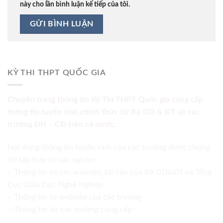
này cho lần bình luận kế tiếp của tôi.
KỲ THI THPT QUỐC GIA
Chuyên trang thông tin Kỳ Thi THPT Quốc gia cung cấp
thông tin tuyển sinh chính thức từ Bộ GD & ĐT và các
trường ĐH – CĐ trên cả nước.
Nội dung thông tin tuyển sinh của các trường được chúng
tôi tập hợp từ các nguồn:
– Thông tin từ các website, tài liệu của Bộ GD&ĐT và Tổng
Cục Giáo Dục Nghề Nghiệp;
– Thông tin từ website của các trường
– Thông tin do các trường cung cấp