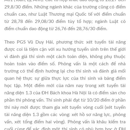
29,8/30 điểm. Những ngành khác của trường cũng có điểm
chuẩn cao, như Luật Thương mại Quốc tế với điểm chuẩn
từ 28,78 đến 29,08/30 điểm tùy tổ hợp; ngành Luật có
điểm chuẩn dao động từ 26,76 đến 28,76/30 điểm.
Theo PGS Vũ Duy Hải, phương thức xét tuyển tài năng
được coi là tiệm cận với xu hướng tuyển sinh trên thế giới
vì đánh giá thí sinh một cách toàn diện, không phụ thuộc
hoàn toàn vào điểm số. Phỏng vấn là một cách để nhà
trường có thể định hướng lại cho thí sinh và đánh giá mối
quan hệ thực sự giữa thực lực của thí sinh và bảng điểm
học tập. Một điểm mới của năm nay trong xét tuyển tài
năng diện 1.3 của ĐH Bách khoa Hà Nội là có điểm sàn cho
phần thi phỏng vấn. Thí sinh phải đạt từ 10/20 điểm ở phần
thi này mới được tham gia xét tuyển vòng cuối (xét tuyển
tài năng diện 1.3 gồm các vòng: xét hồ sơ năng lực, phỏng
vấn, xét tổng điểm hai vòng). Phỏng vấn là khâu kiểm tra
cuối cùng để xác định một thí sinh có phù hợp học ở ĐH