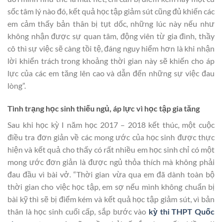
sốc tâm lý nào đó, kết quả học tập giảm sút cũng đủ khiến các
em cảm thấy bản thân bị tụt dốc, những lúc này nếu như
không nhận được sự quan tâm, động viên từ gia đình, thầy
cô thì sự việc sẽ càng tồi tệ, đáng nguy hiểm hơn là khi nhận
lời khiển trách trong khoảng thời gian này sẽ khiến cho áp
lực của các em tăng lên cao và dẫn đến những sự việc đau
lòng”.
Tình trạng học sinh thiếu ngủ, áp lực vì học tập gia tăng
Sau khi học kỳ I năm học 2017 – 2018 kết thúc, một cuộc
điều tra đơn giản về các mong ước của học sinh được thực
hiện và kết quả cho thấy có rất nhiều em học sinh chỉ có một
mong ước đơn giản là được ngủ thỏa thích mà không phải
đau đầu vì bài vở. “Thời gian vừa qua em đã dành toàn bộ
thời gian cho việc học tập, em sợ nếu mình không chuẩn bị
bài kỹ thì sẽ bị điểm kém và kết quả học tập giảm sút, vì bản
thân là học sinh cuối cấp, sắp bước vào
kỳ thi THPT Quốc