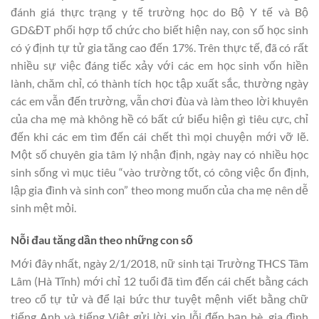
đánh giá thực trạng y tế trường học do Bộ Y tế và Bộ
GD&ĐT phối hợp tổ chức cho biết hiện nay, con số học sinh
có ý định tự tử gia tăng cao đến 17%. Trên thực tế, đã có rất
nhiều sự việc đáng tiếc xảy với các em học sinh vốn hiền
lành, chăm chỉ, có thành tích học tập xuất sắc, thường ngày
các em vẫn đến trường, vẫn chơi đùa và làm theo lời khuyên
của cha mẹ mà không hề có bất cứ biểu hiện gì tiêu cực, chỉ
đến khi các em tìm đến cái chết thì mọi chuyện mới vỡ lẽ.
Một số chuyên gia tâm lý nhận định, ngày nay có nhiều học
sinh sống vì mục tiêu “vào trường tốt, có công việc ổn định,
lập gia đình và sinh con” theo mong muốn của cha mẹ nên dễ
sinh mệt mỏi.
Nỗi đau tăng dần theo những con số
Mới đây nhất, ngày 2/1/2018, nữ sinh tại Trường THCS Tâm
Lâm (Hà Tĩnh) mới chỉ 12 tuổi đã tìm đến cái chết bằng cách
treo cổ tự tử và để lại bức thư tuyệt mệnh viết bằng chữ
tiếng Anh và tiếng Việt gửi lời xin lỗi đến bạn bè, gia đình