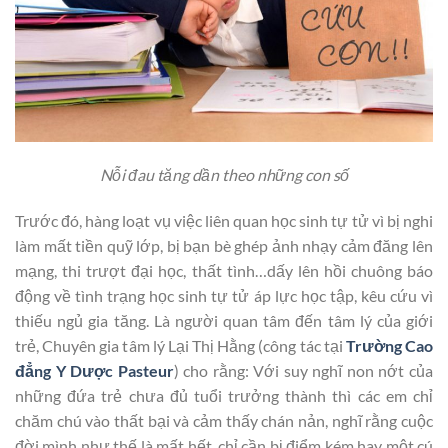
Nỗi đau tăng dần theo những con số
Trước đó, hàng loạt vụ việc liên quan học sinh tự tử vì bị nghi
làm mất tiền quỹ lớp, bị bạn bè ghép ảnh nhạy cảm đăng lên
mạng, thi trượt đại học, thất tình…dấy lên hồi chuông báo
động về tình trạng học sinh tự tử áp lực học tập, kêu cứu vì
thiếu ngủ gia tăng. Là người quan tâm đến tâm lý của giới
trẻ, Chuyên gia tâm lý Lại Thị Hằng (công tác tại
Trường Cao
đẳng Y Dược Pasteur
) cho rằng: Với suy nghĩ non nớt của
những đứa trẻ chưa đủ tuổi trưởng thành thì các em chỉ
chăm chú vào thất bại và cảm thấy chán nản, nghĩ rằng cuộc
đời mình như thế là mất hết, chỉ cần bị điểm kém hay một cú