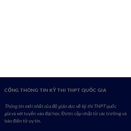
CỔNG THÔNG TIN KỲ THI THPT QUỐC GIA
Thông tin mới nhất của Bộ giáo dục về kỳ thi THPT quốc
gia
và xét tuyển vào đại học. Được cập nhật từ các trường và
báo điện tử uy tín.