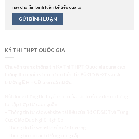
này cho lần bình luận kế tiếp của tôi.
KỲ THI THPT QUỐC GIA
Chuyên trang thông tin Kỳ Thi THPT Quốc gia cung cấp
thông tin tuyển sinh chính thức từ Bộ GD & ĐT và các
trường ĐH – CĐ trên cả nước.
Nội dung thông tin tuyển sinh của các trường được chúng
tôi tập hợp từ các nguồn:
– Thông tin từ các website, tài liệu của Bộ GD&ĐT và Tổng
Cục Giáo Dục Nghề Nghiệp;
– Thông tin từ website của các trường
– Thông tin do các trường cung cấp