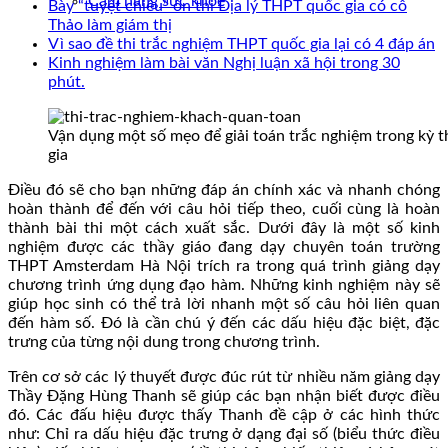
Cẩm nang sức khoẻ
Bày “tuyệt chiêu” ôn thi Địa lý THPT quốc gia có cô
Thảo làm giám thị
Vì sao đề thi trắc nghiệm THPT quốc gia lại có 4 đáp án
Kinh nghiệm làm bài văn Nghị luận xã hội trong 30
phút.
Vận dụng một số mẹo để giải toán trắc nghiệm trong kỳ 
gia
Điều đó sẽ cho bạn những đáp án chính xác và nhanh chóng
hoàn thành để đến với câu hỏi tiếp theo, cuối cùng là hoàn
thành bài thi một cách xuất sắc. Dưới đây là một số kinh
nghiệm được các thầy giáo đang dạy chuyên toán trường
THPT Amsterdam Hà Nội trích ra trong quá trình giảng dạy
chương trình ứng dụng đạo hàm. Những kinh nghiệm này sẽ
giúp học sinh có thể trả lời nhanh một số câu hỏi liên quan
đến hàm số. Đó là cần chú ý đến các dấu hiệu đặc biệt, đặc
trưng của từng nội dung trong chương trình.
Trên cơ sở các lý thuyết được đúc rút từ nhiều năm giảng dạy
Thầy Đặng Hùng Thanh sẽ giúp các bạn nhận biết được điều
đó. Các đấu hiệu được thấy Thanh đề cập ở các hình thức
như: Chỉ ra dấu hiệu đặc trưng ở dạng đại số (biểu thức điều