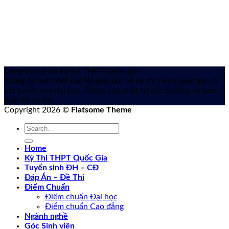
Cổng thông tin Kỳ thi THPT Quốc gia
Thông tin mới nhất của Bộ giáo dục về kỳ thi THPT quốc gia
và
xét tuyển vào đại học. Được cập nhật từ các trường và báo
điện tử uy tín.
Copyright 2026 ©
Flatsome Theme
Home
Kỳ Thi THPT Quốc Gia
Tuyển sinh ĐH – CĐ
Đáp Án – Đề Thi
Điểm Chuẩn
Điểm chuẩn Đại học
Điểm chuẩn Cao đẳng
Ngành nghề
Góc Sinh viên