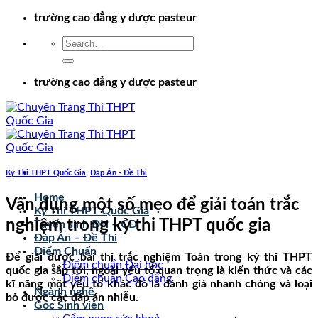
Chuyển
trường cao đẳng y dược pasteur
đến
nội
dung
trường cao đẳng y dược pasteur
Kỳ Thi THPT Quốc Gia
,
Đáp Án - Đề Thi
Home
Vận dụng một số mẹo để giải toán trắc
Kỳ Thi THPT Quốc Gia
nghiệm trong kỳ thi THPT quốc gia
Tuyển sinh ĐH – CĐ
Đáp Án – Đề Thi
Điểm Chuẩn
Để giải được bài thi trắc nghiệm Toán trong kỳ thi THPT
Điểm chuẩn Đại học
quốc gia sắp tới, ngoài yếu tố quan trọng là kiến thức và các
Điểm chuẩn Cao đẳng
kĩ năng một yếu tố khác đó là đánh giá nhanh chóng và loại
Ngành nghề
bỏ được các đáp án nhiễu.
Góc Sinh viên