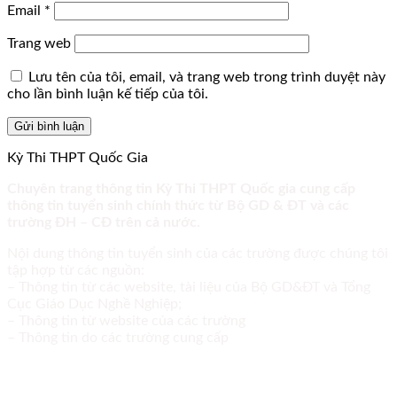
Email
*
Trang web
Lưu tên của tôi, email, và trang web trong trình duyệt này
cho lần bình luận kế tiếp của tôi.
Kỳ Thi THPT Quốc Gia
Chuyên trang thông tin Kỳ Thi THPT Quốc gia cung cấp
thông tin tuyển sinh chính thức từ Bộ GD & ĐT và các
trường ĐH – CĐ trên cả nước.
Nội dung thông tin tuyển sinh của các trường được chúng tôi
tập hợp từ các nguồn:
– Thông tin từ các website, tài liệu của Bộ GD&ĐT và Tổng
Cục Giáo Dục Nghề Nghiệp;
– Thông tin từ website của các trường
– Thông tin do các trường cung cấp