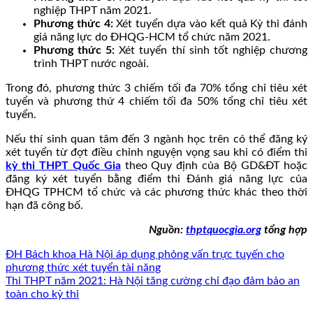
nghiệp THPT năm 2021.
Phương thức 4:
Xét tuyển dựa vào kết quả Kỳ thi đánh
giá năng lực do ĐHQG-HCM tổ chức năm 2021.
Phương thức 5:
Xét tuyển thí sinh tốt nghiệp chương
trình THPT nước ngoài.
Trong đó, phương thức 3 chiếm tối đa 70% tổng chỉ tiêu xét
tuyển và phương thứ 4 chiếm tối đa 50% tổng chỉ tiêu xét
tuyển.
Nếu thí sinh quan tâm đến 3 ngành học trên có thể đăng ký
xét tuyển từ đợt điều chỉnh nguyện vọng sau khi có điểm thi
kỳ thi THPT Quốc Gia
theo Quy định của Bộ GD&ĐT hoặc
đăng ký xét tuyển bằng điểm thi Đánh giá năng lực của
ĐHQG TPHCM tổ chức và các phương thức khác theo thời
hạn đã công bố.
Nguồn:
thptquocgia.org
tổng hợp
ĐH Bách khoa Hà Nội áp dụng phỏng vấn trực tuyến cho
phương thức xét tuyển tài năng
Thi THPT năm 2021: Hà Nội tăng cường chỉ đạo đảm bảo an
toàn cho kỳ thi