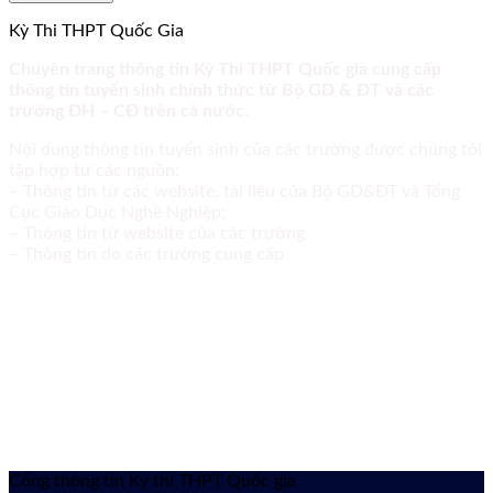
Kỳ Thi THPT Quốc Gia
Chuyên trang thông tin Kỳ Thi THPT Quốc gia cung cấp
thông tin tuyển sinh chính thức từ Bộ GD & ĐT và các
trường ĐH – CĐ trên cả nước.
Nội dung thông tin tuyển sinh của các trường được chúng tôi
tập hợp từ các nguồn:
– Thông tin từ các website, tài liệu của Bộ GD&ĐT và Tổng
Cục Giáo Dục Nghề Nghiệp;
– Thông tin từ website của các trường
– Thông tin do các trường cung cấp
Cổng thông tin Kỳ thi THPT Quốc gia