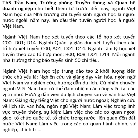
ThS Trần Nam, Trưởng phòng Truyền thông và Quan hệ
doanh nghiệp
cho biết thêm từ trước đến nay, ngành Việt
Nam học của Nhà trường chỉ tuyển sinh người học là người
nước ngoài, năm nay, lần đầu tiên tuyển người học là người
Việt Nam.
Ngành Việt Nam học xét tuyển theo các tổ hợp xét tuyển
C00; D01; D14. Ngành Quản lý giáo dục xét tuyển theo các
tổ hợp xét tuyển C00; A01; D01; D14. Ngành Tâm lý học xét
tuyển theo các tổ hợp môn: B00; B08; D01; D14. Mỗi ngành
nhà trường thông báo tuyển sinh 50 chỉ tiêu.
Ngành Việt Nam học tập trung đào tạo 2 khối lượng kiến
thức chủ yếu là: Nghiên cứu và giảng dạy văn hóa, ngôn ngữ
Việt Nam và nghiên cứu, hướng dẫn du lịch. Cử nhân chuyên
ngành Việt Nam học có thể đảm nhiệm các công việc tại các
vị trí như: Hướng dẫn viên du lịch chuyên sâu về văn hóa Việt
Nam; Giảng dạy tiếng Việt cho người nước ngoài; Nghiên cứu
về lịch sử, văn hóa, ngôn ngữ Việt Nam; Làm việc trong lĩnh
vực truyền thông, sự kiện; Làm việc cho các cơ quan ngoại
giao, tổ chức quốc tế, tổ chức trong nước liên quan đến đất
nước Việt Nam; Làm việc trong các cơ quan hành chính, sự
nghiệp, chính trị…