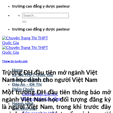
Chuyển
trường cao đẳng y dược pasteur
đến
nội
dung
trường cao đẳng y dược pasteur
Thông tin tuyển sinh
Home
Trường ĐH đầu tiên mở ngành Việt
Kỳ Thi THPT Quốc Gia
Nam học dành cho người Việt Nam
Tuyển sinh ĐH – CĐ
Đáp Án – Đề Thi
Điểm Chuẩn
Một trường ĐH đầu tiên thông báo mở
Điểm chuẩn Đại học
ngành Việt Nam học đối tượng đăng ký
Điểm chuẩn Cao đẳng
Ngành nghề
là người Việt Nam, trong khi trước đây
Góc Sinh viên