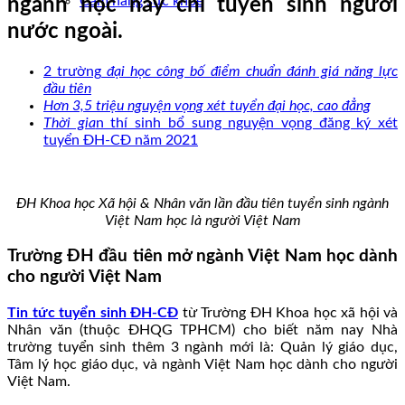
Cẩm nang sức khoẻ
ngành học này chỉ tuyển sinh người
nước ngoài.
2 trường
đại học công bố điểm chuẩn đánh giá năng lực
đầu tiên
Hơn 3,5 triệu nguyện vọng xét tuyển đại học, cao đẳng
Thời gia
n thí sinh bổ sung nguyện vọng đăng ký xét
tuyển ĐH-CĐ năm 2021
ĐH Khoa học Xã hội & Nhân văn lần đầu tiên tuyển sinh ngành
Việt Nam học là người Việt Nam
Trường ĐH đầu tiên mở ngành Việt Nam học dành
cho người Việt Nam
Tin tức tuyển sinh ĐH-CĐ
từ Trường ĐH Khoa học xã hội và
Nhân văn (thuộc ĐHQG TPHCM) cho biết năm nay Nhà
trường tuyển sinh thêm 3 ngành mới là: Quản lý giáo dục,
Tâm lý học giáo dục, và ngành Việt Nam học dành cho người
Việt Nam.