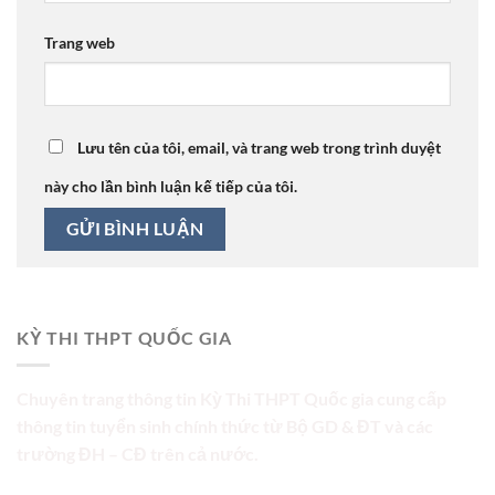
Trang web
Lưu tên của tôi, email, và trang web trong trình duyệt
này cho lần bình luận kế tiếp của tôi.
KỲ THI THPT QUỐC GIA
Chuyên trang thông tin Kỳ Thi THPT Quốc gia cung cấp
thông tin tuyển sinh chính thức từ Bộ GD & ĐT và các
trường ĐH – CĐ trên cả nước.