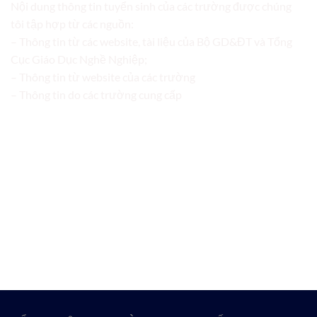
Nội dung thông tin tuyển sinh của các trường được chúng
tôi tập hợp từ các nguồn:
– Thông tin từ các website, tài liệu của Bộ GD&ĐT và Tổng
Cục Giáo Dục Nghề Nghiệp;
– Thông tin từ website của các trường
– Thông tin do các trường cung cấp