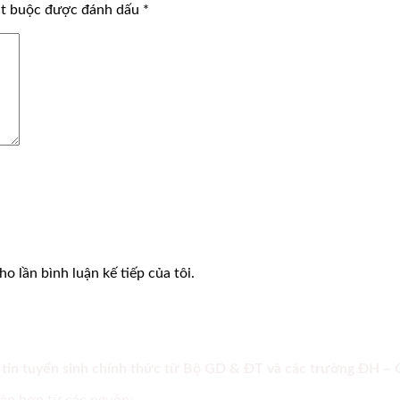
ắt buộc được đánh dấu
*
o lần bình luận kế tiếp của tôi.
 tin tuyển sinh chính thức từ Bộ GD & ĐT và các trường ĐH –