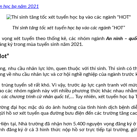
yển học bạ năm 2021
Thí sinh tăng tốc xét tuyển học bạ vào các ngành “HOT”
ện vọng xét tuyển theo thống kê, các nhóm ngành
An ninh – quố
ăng ký trong mùa tuyển sinh năm 2021.
Hot”
 nhu cầu nhân lực lớn, quen thuộc với thí sinh. Thí sinh có t
ung về nhu cầu nhân lực và cơ hội nghề nghiệp của ngành trước 
trúng tuyển sẽ rất khó. Vì vậy, trước áp lực cạnh tranh với mứ
 vào các nhóm ngành này với nhiều phương thức khác nhau nhằm 
c các chương trình cử nhân quốc tế,…
Tuy nhiên, xét tuyển học bạ 
ường đại học mặc dù do ảnh hưởng của tình hình dịch bệnh diễn
ửi hồ sơ xét tuyển qua đường bưu điện đến các trường tăng cao
 Hiện tại, Nhà trường đã nhận hơn 5.400 nguyện vọng đăng ký ở
nh đăng ký ở cả 3 hình thức nộp hồ sơ trực tiếp tại trường, g