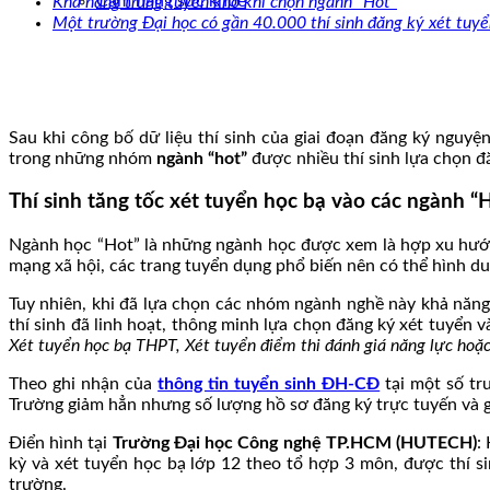
Cẩm nang sức khoẻ
Khả năng trúng tuyển khó khi chọn ngành “Hot”
Một trường Đại học có gần 40.000 thí sinh đăng ký xét tu
Sau khi công bố dữ liệu thí sinh của giai đoạn đăng ký nguy
trong những nhóm
ngành “hot”
được nhiều thí sinh lựa chọn đ
Thí sinh tăng tốc xét tuyển học bạ vào các ngành “
Ngành học “Hot” là những ngành học được xem là hợp xu hướng,
mạng xã hội, các trang tuyển dụng phổ biến nên có thể hình d
Tuy nhiên, khi đã lựa chọn các nhóm ngành nghề này khả năng 
thí sinh đã linh hoạt, thông minh lựa chọn đăng ký xét tuyển
Xét tuyển học bạ THPT, Xét tuyển điểm thi đánh giá năng lực hoặ
Theo ghi nhận của
thông tin tuyển sinh ĐH-CĐ
tại một số tr
Trường giảm hẳn nhưng số lượng hồ sơ đăng ký trực tuyến và g
Điển hình tại
Trường Đại học Công nghệ TP.HCM (HUTECH)
:
kỳ và xét tuyển học bạ lớp 12 theo tổ hợp 3 môn, được thí si
trường.