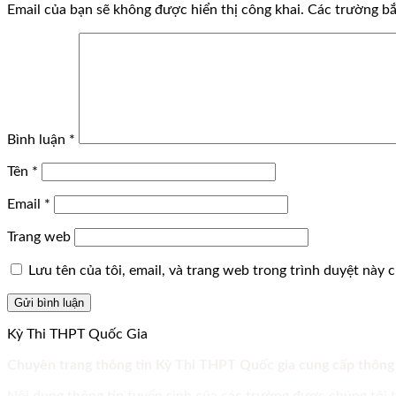
Email của bạn sẽ không được hiển thị công khai.
Các trường b
Bình luận
*
Tên
*
Email
*
Trang web
Lưu tên của tôi, email, và trang web trong trình duyệt này ch
Kỳ Thi THPT Quốc Gia
Chuyên trang thông tin Kỳ Thi THPT Quốc gia cung cấp thông