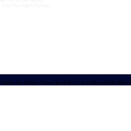
tập hợp từ các nguồn:
ục Giáo Dục Nghề Nghiệp;
 tuyển vào đại học. Được cập nhật từ các trường và báo điện tử 