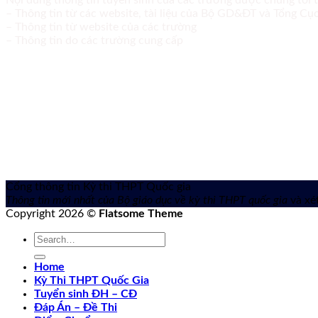
Nội dung thông tin tuyển sinh của các trường được chúng tôi 
– Thông tin từ các website, tài liệu của Bộ GD&ĐT và Tổng C
– Thông tin từ website của các trường
– Thông tin do các trường cung cấp
Cổng thông tin Kỳ thi THPT Quốc gia
Thông tin mới nhất của Bộ giáo dục về kỳ thi THPT quốc gia
và xét
Copyright 2026 ©
Flatsome Theme
Home
Kỳ Thi THPT Quốc Gia
Tuyển sinh ĐH – CĐ
Đáp Án – Đề Thi