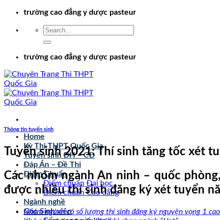
Chuyển
trường cao đẳng y dược pasteur
đến
nội
dung
trường cao đẳng y dược pasteur
Thông tin tuyển sinh
Home
Kỳ Thi THPT Quốc Gia
Tuyển sinh 2021: Thí sinh tăng tốc xét t
Tuyển sinh ĐH – CĐ
Đáp Án – Đề Thi
Các nhóm ngành An ninh – quốc phòng, B
Điểm Chuẩn
Điểm chuẩn Đại học
được nhiều thí sinh đăng ký xét tuyển n
Điểm chuẩn Cao đẳng
Ngành nghề
Góc Sinh viên
Nhóm ngành có số lượng thí sinh đăng ký nguyện vọng 1 ca