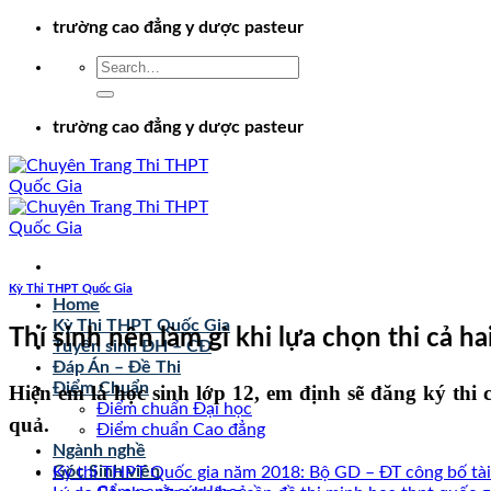
Chuyển
trường cao đẳng y dược pasteur
đến
nội
dung
trường cao đẳng y dược pasteur
Kỳ Thi THPT Quốc Gia
Home
Kỳ Thi THPT Quốc Gia
Thí sinh nên làm gì khi lựa chọn thi cả ha
Tuyển sinh ĐH – CĐ
Đáp Án – Đề Thi
Điểm Chuẩn
Hiện em là học sinh lớp 12, em định sẽ đăng ký thi
Điểm chuẩn Đại học
quả.
Điểm chuẩn Cao đẳng
Ngành nghề
Góc Sinh viên
Kỳ thi THPT Quốc gia năm 2018: Bộ GD – ĐT công bố tài