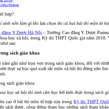
gia 2018
triệu/tháng
í sinh nên làm gì khi lựa chọn thi cả hai bài thi môn tổ h
o đẳng Y Dược Hà Nội
– Trường Cao đẳng Y Dược Pasteur, 
 Khoa học xã hội, trong Kỳ thi THPT Quốc gia năm 2018. 
 như sau:
trong sách giáo khoa
i nằm gần như trọn vẹn trong sách giáo khoa, đối với nhữ
người thực sự học quá xuất sắc môn xã hội thì đừng nên ô
ình.
a học xã hội thí sinh cần học hết kiến thức trong sách g
iểm cao ở bài thi môn tổ hợp này trong
Kỳ thi THPT Quốc
yển sách được, cũng đừng tham học những sách tham khảo