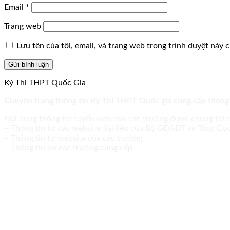
Email
*
Trang web
Lưu tên của tôi, email, và trang web trong trình duyệt này ch
Kỳ Thi THPT Quốc Gia
Chuyên trang thông tin Kỳ Thi THPT Quốc gia cung cấp thông
Nội dung thông tin tuyển sinh của các trường được chúng tôi 
– Thông tin từ các website, tài liệu của Bộ GD&ĐT và Tổng C
– Thông tin từ website của các trường
– Thông tin do các trường cung cấp