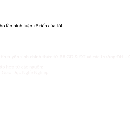
o lần bình luận kế tiếp của tôi.
 tin tuyển sinh chính thức từ Bộ GD & ĐT và các trường ĐH –
tập hợp từ các nguồn:
ục Giáo Dục Nghề Nghiệp;