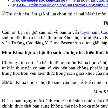
Cẩm nang sức khoẻ
Lý do Bộ cho rằng không cần đề thi minh họa thpt quốc 
Bộ GD&ĐT trần tình về việc học phí trường Công tăng 5 
Th
Cảm ơn bạn đã gửi câu hỏi về ban tư vấn
tuyển sinh Ca
sinh muốn thi cả hai bài thi môn Khoa học tự nhiên và
viên Trường Cao đẳng Y Dược Pasteur xin được giải đáp
Môn Khoa học xã hội thí sinh cần học hết kiến thức 
Chương trình thi của bài thi tổ hợp môn Khoa học xã hộ
từ kiến thức nền cơ bản, vì vậy nếu bạn không phải là 
trung học trọn vẹn kiến thức trong sách giáo khoa của m
Môn Kho
Điều quan trọng nhất dành cho các thí sinh muốn đạt đ
chính, thực chất bạn cũng không thể nào học cả một qu