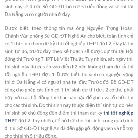
sinh này sẽ được Sở GD-ĐT hỗ trợ 5 triệu đồng và sẽ thi tại
Đà Nẵng vì có người nhà ở đây.
Được biết, theo thông tin mà ông Nguyễn Trọng Hoàn,
Chánh Văn phòng Sở GD-ĐT Nghệ An cho biết, toàn tỉnh chỉ
có 1 thí sinh tham dự kỳ thi tốt nghiệp THPT đợt 2. Đây là thí
sinh tự do, trước đây theo kế hoạch sẽ được dự thi tại Hội
đồng thi Trường THPT Lê Viết Thuật. Tuy nhiên, sát ngày thi,
thí sinh này được xếp vào diện F2 nên không tham dự kỳ thi
tốt nghiệp THPT đợt 1. Được biết, thí sinh có nguyện vọng
thi ở Đà Nẵng vì có người nhà tại đây. Trước đó, Bộ GD-ĐT
cũng cho phép các tỉnh có ít thí sinh dự thi đợt 2 có thể phối
hợp với các hội đồng thi khác bàn bạc để ghép và tổ chức thi
cho các thí sinh. Do thí sinh này thuộc diện thí sinh tự do nên
thí sinh sẽ chủ động đến điểm thi tham dự kỳ
thi tốt nghiệp
THPT
đợt 2. Tuy nhiên, để hỗ trợ cho thí sinh trong quá trình
đi thi, Sở GD-ĐT Nghệ An đã đến gặp gỡ, động viên và hỗ trợ
cho thí sinh 5 triệu đồng.