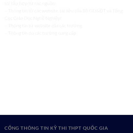
tôi tập hợp từ các nguồn:
– Thông tin từ các website, tài liệu của Bộ GD&ĐT và Tổng
Cục Giáo Dục Nghề Nghiệp;
– Thông tin từ website của các trường
– Thông tin do các trường cung cấp
CỔNG THÔNG TIN KỲ THI THPT QUỐC GIA