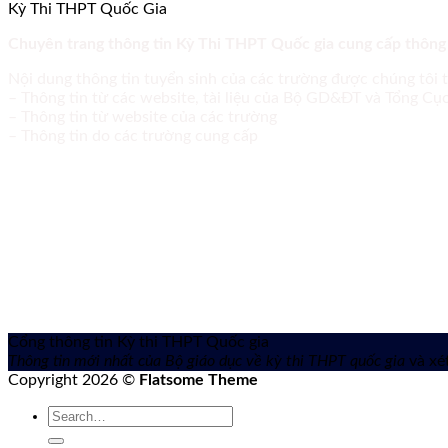
Kỳ Thi THPT Quốc Gia
Chuyên trang thông tin Kỳ Thi THPT Quốc gia cung cấp thông
Nội dung thông tin tuyển sinh của các trường được chúng tôi 
– Thông tin từ các website, tài liệu của Bộ GD&ĐT và Tổng C
– Thông tin từ website của các trường
– Thông tin do các trường cung cấp
Cổng thông tin Kỳ thi THPT Quốc gia
Thông tin mới nhất của Bộ giáo dục về kỳ thi THPT quốc gia
và xét
Copyright 2026 ©
Flatsome Theme