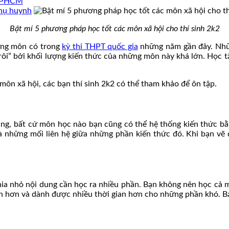
i TPHCM
phụ huynh
Bật mí 5 phương pháp học tốt các môn xã hội cho thí sinh 2k2
hững môn có trong
kỳ thi THPT quốc gia
những năm gần đây. Nhữ
i” bởi khối lượng kiến thức của những môn này khá lớn. Học tậ
môn xã hội, các bạn thí sinh 2k2 có thể tham khảo để ôn tập.
ụng, bất cứ môn học nào bạn cũng có thể hệ thống kiến thức bằn
và những mối liên hệ giữa những phần kiến thức đó. Khi bạn v
ia nhỏ nội dung cần học ra nhiều phần. Bạn không nên học cả mộ
nh hơn và dành được nhiều thời gian hơn cho những phần khó. B