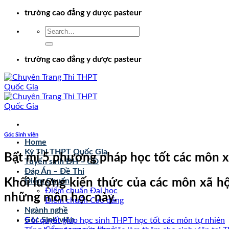
Chuyển
trường cao đẳng y dược pasteur
đến
nội
dung
trường cao đẳng y dược pasteur
Góc Sinh viên
Home
Kỳ Thi THPT Quốc Gia
Bật mí 5 phương pháp học tốt các môn xã
Tuyển sinh ĐH – CĐ
Đáp Án – Đề Thi
Khối lượng kiến thức của các môn xã hội
Điểm Chuẩn
Điểm chuẩn Đại học
những môn học này.
Điểm chuẩn Cao đẳng
Ngành nghề
Góc Sinh viên
5 bí quyết giúp học sinh THPT học tốt các môn tự nhiên