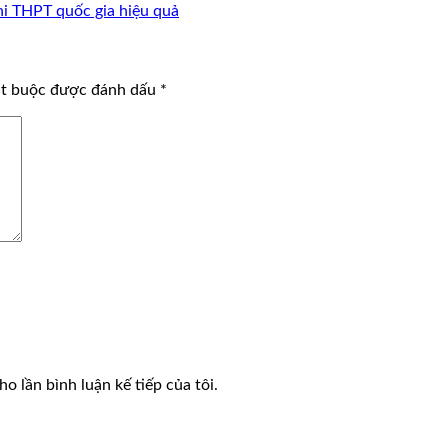
hi THPT quốc gia hiệu quả
ắt buộc được đánh dấu
*
o lần bình luận kế tiếp của tôi.