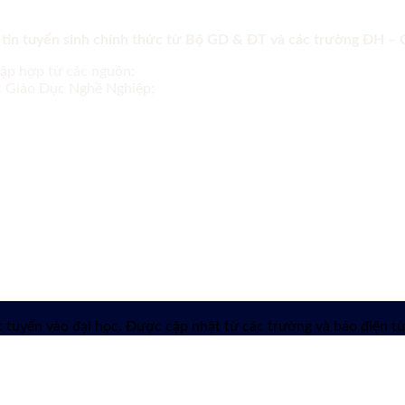
 tin tuyển sinh chính thức từ Bộ GD & ĐT và các trường ĐH –
tập hợp từ các nguồn:
ục Giáo Dục Nghề Nghiệp;
 tuyển vào đại học. Được cập nhật từ các trường và báo điện tử 