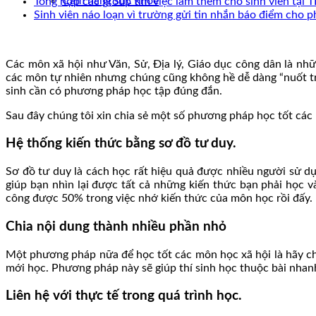
Cẩm nang sức khoẻ
Tổng hợp các group tìm việc làm thêm cho sinh viên tạ
Sinh viên náo loạn vì trường gửi tin nhắn báo điểm cho 
Các môn xã hội như Văn, Sử, Địa lý, Giáo dục công dân là n
các môn tự nhiên nhưng chúng cũng không hề dễ dàng “nuốt trô
sinh cần có phương pháp học tập đúng đắn.
Sau đây chúng tôi xin chia sẻ một số phương pháp học tốt các 
Hệ thống kiến thức bằng sơ đồ tư duy.
Sơ đồ tư duy là cách học rất hiệu quả được nhiều người sử d
giúp bạn nhìn lại được tất cả những kiến thức bạn phải học 
công được 50% trong việc nhớ kiến thức của môn học rồi đấy.
Chia nội dung thành nhiều phần nhỏ
Một phương pháp nữa để học tốt các môn học xã hội là hãy ch
mới học. Phương pháp này sẽ giúp thí sinh học thuộc bài nha
Liên hệ với thực tế trong quá trình học.