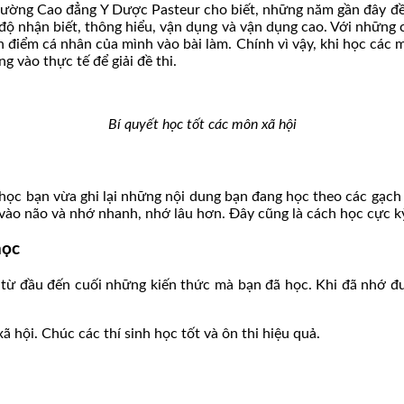
ường Cao đẳng Y Dược Pasteur cho biết, những năm gần đây đề 
 độ nhận biết, thông hiểu, vận dụng và vận dụng cao. Với những c
điểm cá nhân của mình vào bài làm. Chính vì vậy, khi học các môn
g vào thực tế để giải đề thi.
Bí quyết học tốt các môn xã hội
ọc bạn vừa ghi lại những nội dung bạn đang học theo các gạch 
 vào não và nhớ nhanh, nhớ lâu hơn. Đây cũng là cách học cực kỳ
học
t từ đầu đến cuối những kiến thức mà bạn đã học. Khi đã nhớ 
 hội. Chúc các thí sinh học tốt và ôn thi hiệu quả.