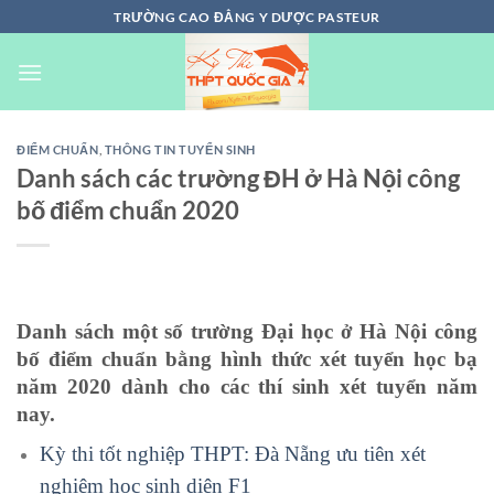
Chuyển
TRƯỜNG CAO ĐẲNG Y DƯỢC PASTEUR
đến
nội
dung
ĐIỂM CHUẨN
,
THÔNG TIN TUYỂN SINH
Danh sách các trường ĐH ở Hà Nội công
bố điểm chuẩn 2020
Danh sách một số trường Đại học ở Hà Nội công
bố điểm chuẩn bằng hình thức xét tuyển học bạ
năm 2020 dành cho các thí sinh xét tuyển năm
nay.
Kỳ thi tốt nghiệp THPT: Đà Nẵng ưu tiên xét
nghiệm học sinh diện F1