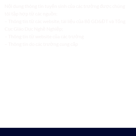
Nội dung thông tin tuyển sinh của các trường được chúng
tôi tập hợp từ các nguồn:
– Thông tin từ các website, tài liệu của Bộ GD&ĐT và Tổng
Cục Giáo Dục Nghề Nghiệp;
– Thông tin từ website của các trường
– Thông tin do các trường cung cấp