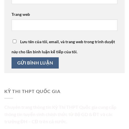
Trang web
Lưu tên của tôi, email, và trang web trong trình duyệt
này cho lần bình luận kế tiếp của tôi.
KỲ THI THPT QUỐC GIA
Chuyên trang thông tin Kỳ Thi THPT Quốc gia cung cấp
thông tin tuyển sinh chính thức từ Bộ GD & ĐT và các
trường ĐH – CĐ trên cả nước.