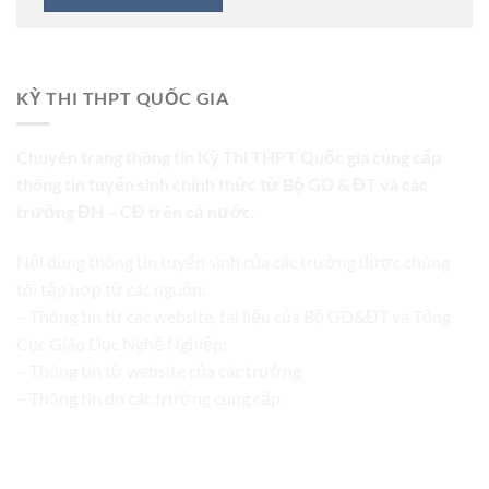
KỲ THI THPT QUỐC GIA
Chuyên trang thông tin Kỳ Thi THPT Quốc gia cung cấp
thông tin tuyển sinh chính thức từ Bộ GD & ĐT và các
trường ĐH – CĐ trên cả nước.
Nội dung thông tin tuyển sinh của các trường được chúng
tôi tập hợp từ các nguồn:
– Thông tin từ các website, tài liệu của Bộ GD&ĐT và Tổng
Cục Giáo Dục Nghề Nghiệp;
– Thông tin từ website của các trường
– Thông tin do các trường cung cấp