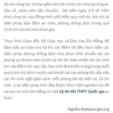
bộ làm công tác thi bao gồm cán bộ coi thi, lực lượng công an,
bảo vệ, nhân viên vận chuyển… Dự kiến ngày 1/9 sẽ triển
khai công tác này đồng thời phổ biến quy chế thi, lịch thi và
biện pháp bảo đảm an toàn, phòng chống dịch trong quá
trình thi cho thí sinh tham gia.
Theo Phó Giám đốc Sở Giáo dục và Đào tạo Đà Nẵng, để
đảm bảo an toàn cho kỳ thi, các điểm thi đều thực hiện các
biện pháp phòng chống dịch như phun khử khuẩn tại các
phòng và khuôn viên trước kỳ thi; đo thân nhiệt cho thí sinh
khi vào điểm thi; yêu cầu học sinh đeo khẩu trang trong suốt
quá trình thi; bố trí nước sát khuẩn tại các phòng thi; sắp xếp
các thí sinh ngồi giãn cách, mỗi phòng thi dự kiến có 24 thí
sinh…Các biện pháp trên đây được thực hiện nghiêm túc để
các em thí sinh Đà Nẵng có một
kỳ thi tốt THPT Quốc gia
an
toàn.
Nguồn thptquocgia.org