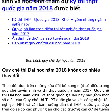
Cẩm nang sức khoẻ
sinh và học sinh tham dự
kỳ thi thpt
quốc gia năm 2018
được biết.
Kỳ thi THPT Quốc gia 2018: Khối H gồm những ngành
nghề nào?
Quy định làm tròn điểm thi tốt nghiệp thpt quốc gia
năm 2017
Ấn định về thời gian sơ tuyển quân đội 2018
Cập nhật quy chế thi đại học năm 2018
Ban hành quy chế đại học năm 2018
Quy chế thi Đại học năm 2018 không có nhiều
thay đổi
Theo đó, dựa trên những sửa đổi bổ sung một số điều trong
quy chế tuyển sinh và thi thpt quốc gia năm 2017.
Quy chế
thi Đại học năm 2018
và thpt quốc gia lần này bao gồm một
số điều của Quy chế thi THPT quốc gia và xét công nhận tốt
nghiệp THPT và văn bản hướng dẫn thi THPT quốc gia. Dựa
trên đó sẽ có các phương án cho các trường căn cứ để tuyển