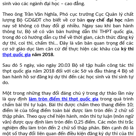
sinh vào các ngành đại học – cao đẳng.
Theo ông Trần Văn Nghĩa, Phó cục trưởng Cục Quản lý chất
lượng Bộ GD&ĐT cho biết về cơ bản
quy chế đại học
năm
nay sẽ không có thay đổi gì nhiều. Ngay sau khi ban hành
thông tư, Bộ sẽ có văn bản hướng dẫn thi THPT quốc gia,
trong đó có hướng dẫn cụ thể về thời gian, cách thức đăng ký
dự thi, coi thi, chấm thi… Đây là văn bản quan trọng để các
cơ sở giáo dục làm căn cứ để thực hiện các khâu của
kỳ thi
thpt quốc gia
năm 2018.
Sau đó 5 ngày, vào ngày 20.03 Bộ sẽ tập huấn công tác thi
thpt quốc gia năm 2018 đối với các Sở và đầu tháng 4 Bộ sẽ
ban hành hồ sơ đăng ký dự thi đến các học sinh và thí sinh tự
do.
Một trong những thay đổi đáng chú ý trong dự thảo lần này
là quy định
làm tròn điểm thi thpt quốc gia
trong quá trình
chấm bài thi tự luận. Bài thi được chấm theo thang điểm 10;
điểm lẻ của tổng điểm toàn bài được làm tròn đến 2 chữ số
thập phân. Theo quy chế hiện hành, môn thi tự luận (môn ngữ
văn) được quy định làm tròn đến 0,25 điểm. Các môn thi trắc
nghiệm đều làm tròn đến 2 chữ số thập phân. Bên cạnh đó là
một số thay đổi liên quan đến điều kiện đăng ký dự thi của thí