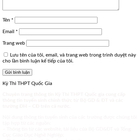
Tên
*
Email
*
Trang web
Lưu tên của tôi, email, và trang web trong trình duyệt này
cho lần bình luận kế tiếp của tôi.
Kỳ Thi THPT Quốc Gia
Chuyên trang thông tin Kỳ Thi THPT Quốc gia cung cấp
thông tin tuyển sinh chính thức từ Bộ GD & ĐT và các
trường ĐH – CĐ trên cả nước.
Nội dung thông tin tuyển sinh của các trường được chúng tôi
tập hợp từ các nguồn:
– Thông tin từ các website, tài liệu của Bộ GD&ĐT và Tổng
Cục Giáo Dục Nghề Nghiệp;