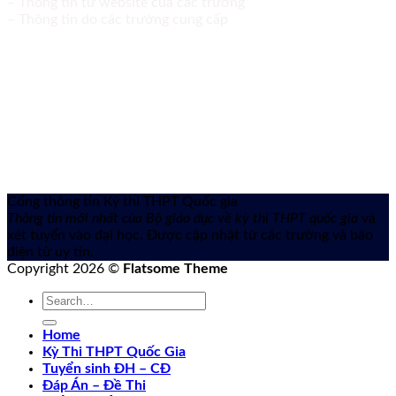
– Thông tin từ website của các trường
– Thông tin do các trường cung cấp
Cổng thông tin Kỳ thi THPT Quốc gia
Thông tin mới nhất của Bộ giáo dục về kỳ thi THPT quốc gia
và
xét tuyển vào đại học. Được cập nhật từ các trường và báo
điện tử uy tín.
Copyright 2026 ©
Flatsome Theme
Home
Kỳ Thi THPT Quốc Gia
Tuyển sinh ĐH – CĐ
Đáp Án – Đề Thi