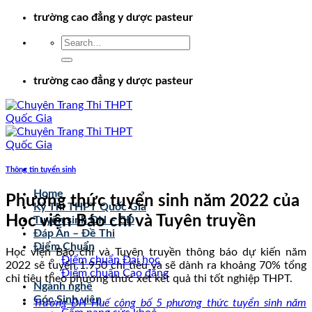
Chuyển
trường cao đẳng y dược pasteur
đến
nội
dung
trường cao đẳng y dược pasteur
Thông tin tuyển sinh
Home
Phương thức tuyển sinh năm 2022 của
Kỳ Thi THPT Quốc Gia
Học viện Báo chí và Tuyên truyền
Tuyển sinh ĐH – CĐ
Đáp Án – Đề Thi
Điểm Chuẩn
Học viện Báo chí và Tuyên truyền thông báo dự kiến năm
Điểm chuẩn Đại học
2022 sẽ tuyển 1.950 chỉ tiêu và sẽ dành ra khoảng 70% tổng
Điểm chuẩn Cao đẳng
chỉ tiêu theo phương thức xét kết quả thi tốt nghiệp THPT.
Ngành nghề
Góc Sinh viên
Trường ĐH Huế công bố 5 phương thức tuyển sinh năm