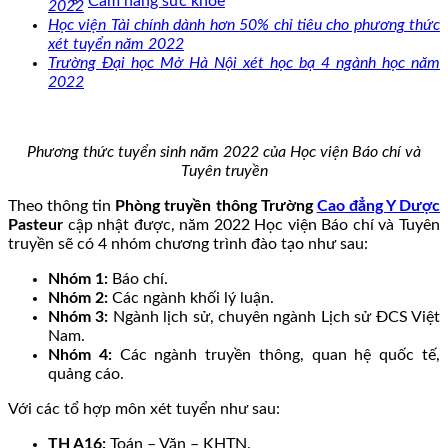
Cẩm nang sức khoẻ
2022
Học viện Tài chính dành hơn 50% chỉ tiêu cho phương thức
xét tuyển năm 2022
Trường Đại học Mở Hà Nội xét học bạ 4 ngành học năm
2022
Phương thức tuyển sinh năm 2022 của Học viện Báo chí và
Tuyên truyền
Theo thông tin
Phòng truyền thông Trường
Cao đẳng Y Dược
Pasteur
cập nhật được, năm 2022 Học viện Báo chí và Tuyên
truyền sẽ có 4 nhóm chương trình đào tạo như sau:
Nhóm 1:
Báo chí.
Nhóm 2:
Các ngành khối lý luận.
Nhóm 3:
Ngành lịch sử, chuyên ngành Lịch sử ĐCS Việt
Nam.
Nhóm 4:
Các ngành truyền thông, quan hệ quốc tế,
quảng cáo.
Với các tổ hợp môn xét tuyển như sau:
TH A16:
Toán – Văn – KHTN.