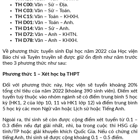
TH C00:
Văn – Sử – Địa.
TH C03:
Văn – Sử – Toán.
TH C15:
Văn – Toán – KHXH.
TH D01:
Văn – Toán – Anh.
TH D14:
Văn – Sử – Anh.
TH D72:
Văn – Anh – KHTN.
TH D78:
Văn – Anh – KHXH.
Về phương thức tuyển sinh Đại học năm 2022 của Học viện
Báo chí và Tuyên truyền sẽ được giữ ổn định như năm trước
theo 3 phương thức như sau:
Phương thức 1 – Xét học bạ THPT
Đối với phương thức này, Học viện sẽ tuyển khoảng 20%
tổng chỉ tiêu của năm 2022 (khoảng 390 sinh viên). Điểm xét
tuyển tuỳ thuộc vào nhóm ngành sẽ có điểm trung bình 5 học
kỳ (HK1, 2 của lớp 10, 11 và HK1 lớp 12) và điểm trung bình
5 học kỳ các mon Ngữ văn hoặc Lịch sử hoặc Tiếng Anh.
Ngoài ra, thí sinh sẽ còn được cộng điểm xét tuyển từ 0.1 –
0.3 điểm nếu đạt giải nhất, nhì, ba trong cuộc thi HSG cấp
tỉnh/TP hoặc giải khuyến khích Quốc Gia. Nếu có chứng chỉ
tiếng Anh, thí sinh sẽ được cộng khoảng 0.1 – 0.5 điểm.