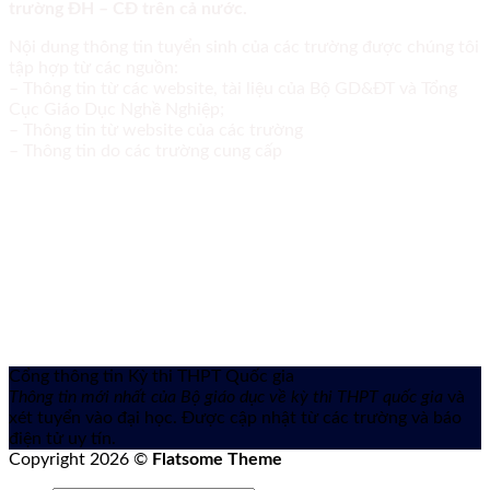
trường ĐH – CĐ trên cả nước.
Nội dung thông tin tuyển sinh của các trường được chúng tôi
tập hợp từ các nguồn:
– Thông tin từ các website, tài liệu của Bộ GD&ĐT và Tổng
Cục Giáo Dục Nghề Nghiệp;
– Thông tin từ website của các trường
– Thông tin do các trường cung cấp
Cổng thông tin Kỳ thi THPT Quốc gia
Thông tin mới nhất của Bộ giáo dục về kỳ thi THPT quốc gia
và
xét tuyển vào đại học. Được cập nhật từ các trường và báo
điện tử uy tín.
Copyright 2026 ©
Flatsome Theme