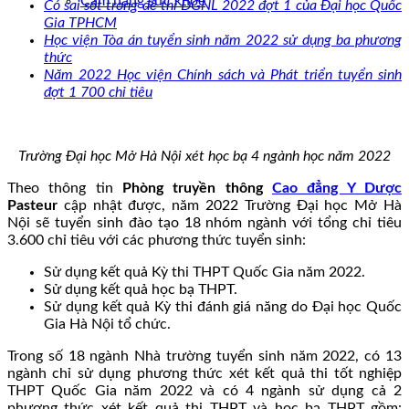
Cẩm nang sức khoẻ
Có sai sót trong đề thi ĐGNL 2022 đợt 1 của Đại học Quốc
Gia TPHCM
Học viện Tòa án tuyển sinh năm 2022 sử dụng ba phương
thức
Năm 2022 Học viện Chính sách và Phát triển tuyển sinh
đợt 1 700 chỉ tiêu
Trường Đại học Mở Hà Nội xét học bạ 4 ngành học năm 2022
Theo thông tin
Phòng truyền thông
Cao đẳng Y Dược
Pasteur
cập nhật được, năm 2022 Trường Đại học Mở Hà
Nội sẽ tuyển sinh đào tạo 18 nhóm ngành với tổng chỉ tiêu
3.600 chỉ tiêu với các phương thức tuyển sinh:
Sử dụng kết quả Kỳ thi THPT Quốc Gia năm 2022.
Sử dụng kết quả học bạ THPT.
Sử dụng kết quả Kỳ thi đánh giá năng do Đại học Quốc
Gia Hà Nội tổ chức.
Trong số 18 ngành Nhà trường tuyển sinh năm 2022, có 13
ngành chỉ sử dụng phương thức xét kết quả thi tốt nghiệp
THPT Quốc Gia năm 2022 và có 4 ngành sử dụng cả 2
phương thức xét kết quả thi THPT và học bạ THPT gồm: