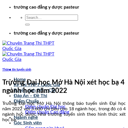
Chuyển
trường cao đẳng y dược pasteur
đến
nội
dung
trường cao đẳng y dược pasteur
Thông tin tuyển sinh
Home
Trường Đại học Mở Hà Nội xét học bạ 4
Kỳ Thi THPT Quốc Gia
ngành học năm 2022
Tuyển sinh ĐH – CĐ
Đáp Án – Đề Thi
Điểm Chuẩn
Trường Đại học Mở Hà Nội thông báo tuyển sinh Đại học
Điểm chuẩn Đại học
năm 2022 với 3.600 chỉ tiêu cho 18 ngành học, trong đó có 4
Điểm chuẩn Cao đẳng
ngành học được Nhà trường tuyển sinh theo hình thức xét
Ngành nghề
học bạ.
Góc Sinh viên