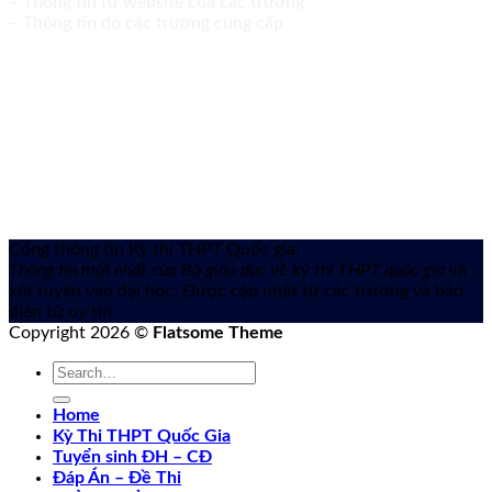
– Thông tin từ website của các trường
– Thông tin do các trường cung cấp
Cổng thông tin Kỳ thi THPT Quốc gia
Thông tin mới nhất của Bộ giáo dục về kỳ thi THPT quốc gia
và
xét tuyển vào đại học. Được cập nhật từ các trường và báo
điện tử uy tín.
Copyright 2026 ©
Flatsome Theme
Home
Kỳ Thi THPT Quốc Gia
Tuyển sinh ĐH – CĐ
Đáp Án – Đề Thi