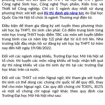
Công nghệ Sinh học, Công nghệ Thực phẩm, Kiến trúc và
Thiết kế Công nghiệp. Chỉ có 1 ngành duy nhất sử dụng
phương thức xét kết quả
Kỳ thi đánh giá năng lực
do Đại học
Quốc Gia Hà Nội tổ chức là ngành Thương mại điện tử.
Điều kiện để tham gia đăng ký xét tuyển theo phương thức
xét học bạ THPT, thí sinh cần phải: Có điểm trung bình từng
môn học trong THXT hoặc điểm TBC các môn xét tuyển (điểm
trung bình của cả năm lớp 12) phải đạt từ 6.0 trở lên. Nhà
trường bắt đầu nhận hồ sơ đăng ký xét học bạ THPT từ hôm
nay đến hết ngày 19/08/2022.
Đối với các ngành năng khiếu, Trường Đại học Mở Hà Nội sẽ
tổ chức thi tuyển các môn năng khiếu vẽ hoặc nhận kết quả
dự thi năng khiếu vẽ của thí sinh dự thi tại các trường Đại
học khác trên cả nước.
Đối với các THXT có môn Ngoại ngữ, khi tham gia xét tuyển
thí sinh có thể dùng các chứng chỉ quốc tế để quy đổi, thay
thể cho môn Ngoại ngữ. Các quy đổi chứng chỉ TOEFL, IELTS
và một số chứng chỉ ngoại ngữ khác theo quy định của
Trường Đại học Mở Hà Nội như sau: