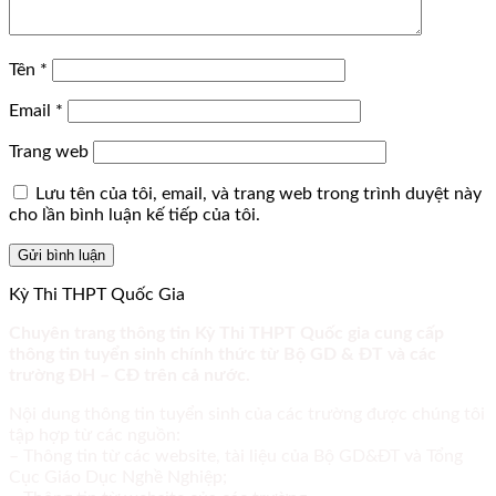
Tên
*
Email
*
Trang web
Lưu tên của tôi, email, và trang web trong trình duyệt này
cho lần bình luận kế tiếp của tôi.
Kỳ Thi THPT Quốc Gia
Chuyên trang thông tin Kỳ Thi THPT Quốc gia cung cấp
thông tin tuyển sinh chính thức từ Bộ GD & ĐT và các
trường ĐH – CĐ trên cả nước.
Nội dung thông tin tuyển sinh của các trường được chúng tôi
tập hợp từ các nguồn:
– Thông tin từ các website, tài liệu của Bộ GD&ĐT và Tổng
Cục Giáo Dục Nghề Nghiệp;