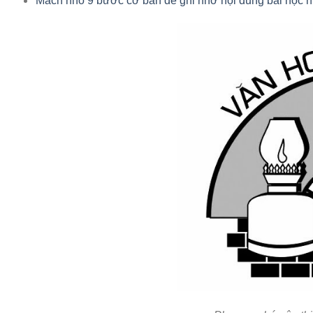
Mách nhỏ 9 bước cơ bản để ghi nhớ nội dung bài học 