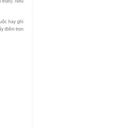
n thân). Nếu
uộc hay ghi
ấy điểm trọn