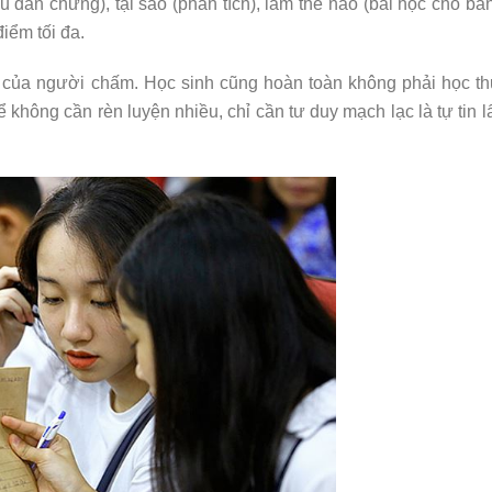
(nêu dẫn chứng), tại sao (phân tích), làm thế nào (bài học cho bả
điểm tối đa.
 của người chấm. Học sinh cũng hoàn toàn không phải học th
 không cần rèn luyện nhiều, chỉ cần tư duy mạch lạc là tự tin l