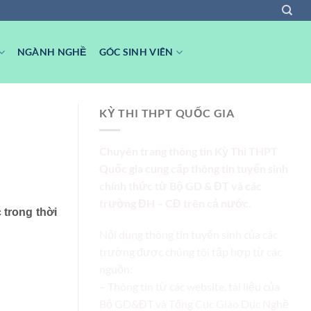
NGÀNH NGHỀ
GÓC SINH VIÊN
KỲ THI THPT QUỐC GIA
Chuyên trang thông tin Kỳ Thi THPT
Quốc gia cung cấp thông tin tuyển sinh
chính thức từ Bộ GD & ĐT và các
trường ĐH – CĐ trên cả nước.
 trong thời
Nội dung thông tin tuyển sinh của các
trường được chúng tôi tập hợp từ các
nguồn:
– Thông tin từ các website, tài liệu của
Bộ GD&ĐT và Tổng Cục Giáo Dục Nghề