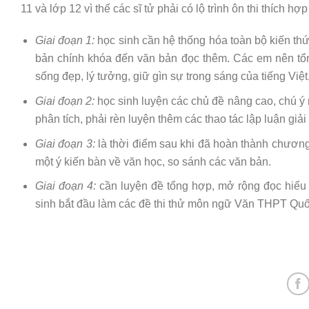
11 và lớp 12 vì thế các sĩ tử phải có lộ trình ôn thi thích hợ
Giai đoạn 1:
học sinh cần hệ thống hóa toàn bộ kiến thứ
bản chính khóa đến văn bản đọc thêm. Các em nên tổn
sống đẹp, lý tưởng, giữ gìn sự trong sáng của tiếng Vi
Giai đoạn 2:
học sinh luyện các chủ đề nâng cao, chú ý 
phân tích, phải rèn luyện thêm các thao tác lập luận giả
Giai đoạn 3:
là thời điểm sau khi đã hoàn thành chương 
một ý kiến bàn về văn học, so sánh các văn bản.
Giai đoạn 4:
cần luyện đề tổng hợp, mở rộng đọc hiểu 
sinh bắt đầu làm các đề thi thử môn ngữ Văn THPT Quố