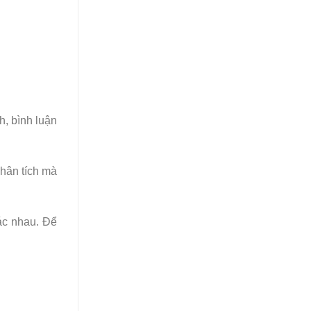
h, bình luận
phân tích mà
ác nhau. Để