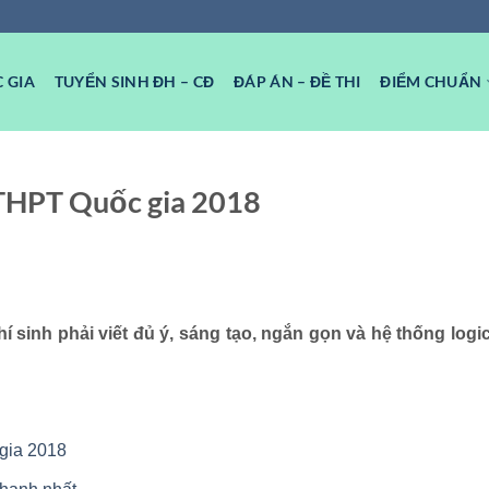
 GIA
TUYỂN SINH ĐH – CĐ
ĐÁP ÁN – ĐỀ THI
ĐIỂM CHUẨN
THPT Quốc gia 2018
 sinh phải viết đủ ý, sáng tạo, ngắn gọn và hệ thống logic
gia 2018