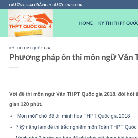
Chuyển
TRƯỜNG CAO ĐẲNG Y DƯỢC PASTEUR
đến
nội
HOME
KỲ THI THPT QUỐC
dung
KỲ THI THPT QUỐC GIA
Phương pháp ôn thi môn ngữ Văn 
Với đề thi môn ngữ Văn THPT Quốc gia 2018, đòi hỏi thí
gian 120 phút.
“Mòn mỏi” chờ đề thi minh họa THPT Quốc gia 2018
7 kỹ năng làm đề thi trắc nghiệm môn Toán THPT Quốc 