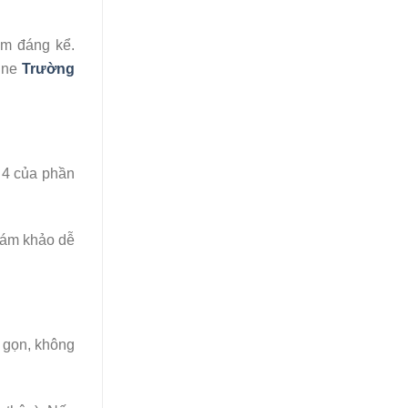
ảm đáng kể.
line
Trường
 4 của phần
giám khảo dễ
n gọn, không