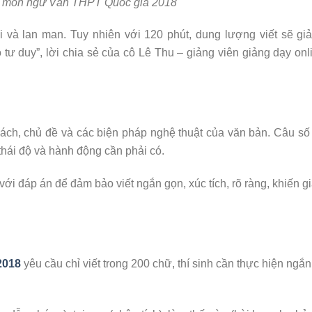
i môn ngữ Văn THPT Quốc gia 2018
ài và lan man. Tuy nhiên với 120 phút, dung lượng viết sẽ gi
tư duy”, lời chia sẻ của cô Lê Thu – giảng viên giảng dạy on
ách, chủ đề và các biện pháp nghệ thuật của văn bản. Câu số
 thái độ và hành động cần phải có.
 với đáp án để đảm bảo viết ngắn gọn, xúc tích, rõ ràng, khiến 
2018
yêu cầu chỉ viết trong 200 chữ, thí sinh cần thực hiện ngắ