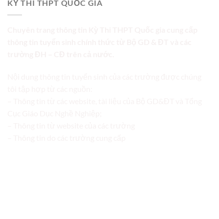
KỲ THI THPT QUỐC GIA
Chuyên trang thông tin Kỳ Thi THPT Quốc gia cung cấp
thông tin tuyển sinh chính thức từ Bộ GD & ĐT và các
trường ĐH – CĐ trên cả nước.
Nội dung thông tin tuyển sinh của các trường được chúng
tôi tập hợp từ các nguồn:
– Thông tin từ các website, tài liệu của Bộ GD&ĐT và Tổng
Cục Giáo Dục Nghề Nghiệp;
– Thông tin từ website của các trường
– Thông tin do các trường cung cấp