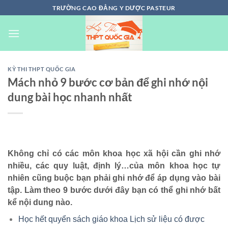
Chuyển
TRƯỜNG CAO ĐẲNG Y DƯỢC PASTEUR
đến
nội
dung
KỲ THI THPT QUỐC GIA
Mách nhỏ 9 bước cơ bản để ghi nhớ nội
dung bài học nhanh nhất
Không chỉ có các môn khoa học xã hội cần ghi nhớ
nhiều, các quy luật, định lý…của môn khoa học tự
nhiên cũng buộc bạn phải ghi nhớ để áp dụng vào bài
tập. Làm theo 9 bước dưới đây bạn có thể ghi nhớ bất
kể nội dung nào.
Học hết quyển sách giáo khoa Lịch sử liệu có được