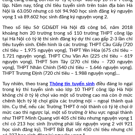
lập. Năm nay, tổng chỉ tiêu tuyển sinh trên toàn địa bàn Hà
Nội là 63.050 nhưng có tới 94.960 học sinh đăng ký nguyện
vọng 1 và 89.602 học sinh đăng ký nguyện vọng 2.
Theo số liệu Sở GD&ĐT Hà Nội đã công bố, năm 2018
khoảng hơn 20 trường trong số 110 trường THPT công lập
tại Hà Nội có tỷ lệ thí sinh đăng ký dự thi cao gấp 2-3 lần chỉ
tiêu tuyển sinh. Điển hình là các trường: T
HPT Cầu Giấy (720
chỉ tiêu – 1.975 nguyện vọng), THPT Yên Hòa (675 chỉ tiêu –
1.721 nguyện vọng), THPT Chu Văn An (225 chỉ tiêu – 619
nguyện vọng), THPT Sơn Tây (270 chỉ tiêu – 720 nguyện
vọng), THPT Nhân Chính (540 chỉ tiêu – 1.646 nguyện vọng),
THPT Trương Định (720 chỉ tiêu – 1.988 nguyện vọng)…
Tuy nhiên, theo trang
Thông tin tuyển sinh
điều đáng lo ngại
trong kỳ thi tuyển sinh vào lớp 10 THPT công lập Hà Nội
không chỉ ở tỷ lệ chọi vào một số trường cao mà còn ở mức
chênh lệch tỷ lệ chọi giữa các trường nội – ngoại thành quá
lớn. Cụ thể, nếu các Trường THPT ở nội thành có tỷ lệ chọi ở
mức cao thì ngược lại, một số trường ở khu vực ngoại thành
như THPT Minh Quang với 405 chỉ tiêu nhưng nguyện vọng 1
chỉ có 213 học sinh (trường phải lấy nguyện vọng 2 với 921
học sinh đăng ký), THPT Bất Bạt với 450 chỉ tiêu nhưng chỉ