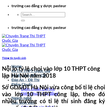
Chuyển
trường cao đẳng y dược pasteur
đến
nội
dung
trường cao đẳng y dược pasteur
Thông tin tuyển sinh
Home
Nỗi lo tỷ lệ chọi vào lớp 10 THPT công
Kỳ Thi THPT Quốc Gia
lập Hà Nội năm 2018
Tuyển sinh ĐH – CĐ
Đáp Án – Đề Thi
Điểm Chuẩn
Sở GD&ĐT Hà Nội vừa công bố tỉ lệ chọi
Điểm chuẩn Đại học
vào lớp 10 THPT công lập, theo đó
Điểm chuẩn Cao đẳng
Ngành nghề
nhiều trường có tỉ lệ thí sinh đăng ký
Góc Sinh viên