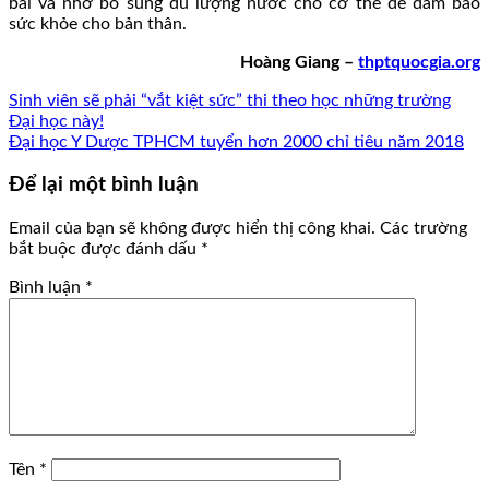
bài và nhớ bổ sung đủ lượng nước cho cơ thể để đảm bảo
sức khỏe cho bản thân.
Hoàng Giang –
thptquocgia.org
Sinh viên sẽ phải “vắt kiệt sức” thi theo học những trường
Đại học này!
Đại học Y Dược TPHCM tuyển hơn 2000 chỉ tiêu năm 2018
Để lại một bình luận
Email của bạn sẽ không được hiển thị công khai.
Các trường
bắt buộc được đánh dấu
*
Bình luận
*
Tên
*