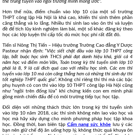
thể trúng tuyển vào ngôi trường mình mong ước
”.
Hơn thế nữa, điểm chuẩn vào lớp 10 của một số trường
THPT công lập Hà Nội là khá cao, khiến thí sinh thêm phần
căng thẳng và lo lắng. Nhiều thí sinh lao vào ôn thi và luyện
đề để tích lũy kinh nghiệm làm bài, một số khác đăng ký theo
học các lớp luyện thi cấp tốc dù mức học phí rất đắt đỏ.
Tiến sĩ Nông Thị Tiến – Hiệu trưởng Trường Cao đẳng Y Dược
Pasteur nhận định: “
Việc siết chặt đầu vào lớp 10 THPT công
lập, bắt buộc học sinh THCS phải đạt danh hiệu khá, giỏi cả 4
năm học và điểm môn Văn, Toán trong kỳ thi tuyển sinh lớp 10
phải là 8, 9 là cái đích quá cao với nhiều học sinh. Các em thi
tuyển vào lớp 10 mà còn căng thẳng hơn cả những thí sinh dự thi
tốt nghiệp THPT quốc gia”.
Không chỉ riêng thí thí mà các bậc
phụ huynh có con thi vào lớp 10 THPT công lập Hà Nội cũng
như “ngồi trên đống lửa” khi chứng kiến con em mình phải
gồng mình chiến đấu để có môi trường tiếp tục học tập.
Đối diện với những thách thức lớn trong kỳ thi tuyển sinh
vào lớp 10 năm 2018, các thí sinh không nên lao vào học và
học mà hãy xây dựng cho mình phương pháp học tập khoa
học. Đồng thời, ban biên tập
Cẩm nang sức khỏe
lưu ý các
bạn nên giữ chế độ ăn uống hợp lý, không thức quá khuya ôn