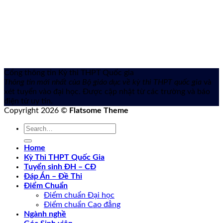
Cổng thông tin Kỳ thi THPT Quốc gia
Thông tin mới nhất của Bộ giáo dục về kỳ thi THPT quốc gia
và
xét tuyển vào đại học. Được cập nhật từ các trường và báo
điện tử uy tín.
Copyright 2026 ©
Flatsome Theme
Home
Kỳ Thi THPT Quốc Gia
Tuyển sinh ĐH – CĐ
Đáp Án – Đề Thi
Điểm Chuẩn
Điểm chuẩn Đại học
Điểm chuẩn Cao đẳng
Ngành nghề