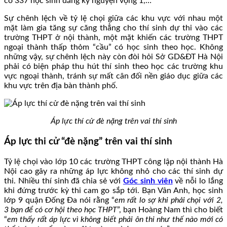
có 337 học sinh đăng ký nguyện vọng 1,…
Sự chênh lệch về tỷ lệ chọi giữa các khu vực với nhau một
mặt làm gia tăng sự căng thẳng cho thí sinh dự thi vào các
trường THPT ở nội thành, một mặt khiến các trường THPT
ngoại thành thấp thỏm “cầu” có học sinh theo học. Không
những vậy, sự chênh lệch này còn đòi hỏi Sở GD&ĐT Hà Nội
phải có biện pháp thu hút thí sinh theo học các trường khu
vực ngoại thành, tránh sự mất cân đối nền giáo dục giữa các
khu vực trên địa bàn thành phố.
Áp lực thí cử đè nặng trên vai thí sinh
Áp lực thi cử “đè nặng” trên vai thí sinh
Tỷ lệ chọi vào lớp 10 các trường THPT công lập nội thành Hà
Nội cao gây ra những áp lực không nhỏ cho các thí sinh dự
thi. Nhiều thí sinh đã chia sẻ với
Góc sinh viên
về nỗi lo lắng
khi đứng trước kỳ thi cam go sắp tới. Bạn Vân Anh, học sinh
lớp 9 quận Đống Đa nói rằng “
em rất lo sợ khi phải chọi với 2,
3 bạn để có cơ hội theo học THPT
”, bạn Hoàng Nam thì cho biết
“
em thấy rất áp lực vì không biết phải ôn thi như thế nào mới có