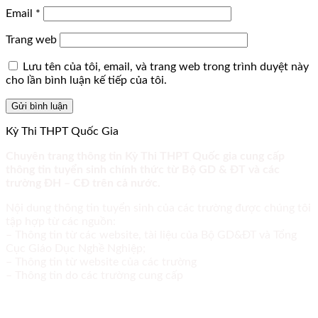
Email
*
Trang web
Lưu tên của tôi, email, và trang web trong trình duyệt này
cho lần bình luận kế tiếp của tôi.
Kỳ Thi THPT Quốc Gia
Chuyên trang thông tin Kỳ Thi THPT Quốc gia cung cấp
thông tin tuyển sinh chính thức từ Bộ GD & ĐT và các
trường ĐH – CĐ trên cả nước.
Nội dung thông tin tuyển sinh của các trường được chúng tôi
tập hợp từ các nguồn:
– Thông tin từ các website, tài liệu của Bộ GD&ĐT và Tổng
Cục Giáo Dục Nghề Nghiệp;
– Thông tin từ website của các trường
– Thông tin do các trường cung cấp