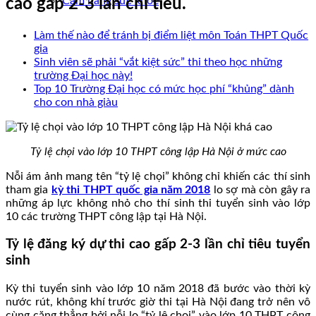
Cẩm nang sức khoẻ
cao gấp 2-3 lần chỉ tiêu.
Làm thế nào để tránh bị điểm liệt môn Toán THPT Quốc
gia
Sinh viên sẽ phải “vắt kiệt sức” thi theo học những
trường Đại học này!
Top 10 Trường Đại học có mức học phí “khủng” dành
cho con nhà giàu
Tỷ lệ chọi vào lớp 10 THPT công lập Hà Nội ở mức cao
Nỗi ám ảnh mang tên “tỷ lệ chọi” không chỉ khiến các thí sinh
tham gia
kỳ thi THPT quốc gia năm 2018
lo sợ mà còn gây ra
những áp lực không nhỏ cho thí sinh thi tuyển sinh vào lớp
10 các trường THPT công lập tại Hà Nội.
Tỷ lệ đăng ký dự thi cao gấp 2-3 lần chỉ tiêu tuyển
sinh
Kỳ thi tuyển sinh vào lớp 10 năm 2018 đã bước vào thời kỳ
nước rút, không khí trước giờ thi tại Hà Nội đang trở nên vô
cùng căng thẳng bởi nỗi lo “tỷ lệ chọi” vào lớp 10 THPT công