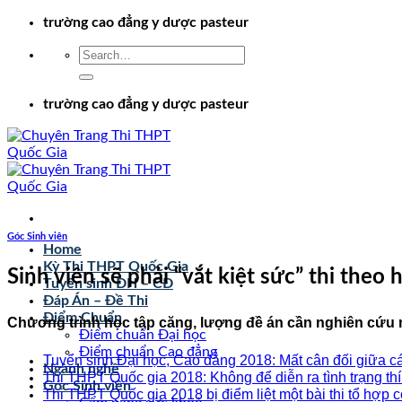
Chuyển
trường cao đẳng y dược pasteur
đến
nội
dung
trường cao đẳng y dược pasteur
Góc Sinh viên
Home
Kỳ Thi THPT Quốc Gia
Sinh viên sẽ phải “vắt kiệt sức” thi the
Tuyển sinh ĐH – CĐ
Đáp Án – Đề Thi
Điểm Chuẩn
Chương trình học tập căng, lượng đề án cần nghiên cứu n
Điểm chuẩn Đại học
Điểm chuẩn Cao đẳng
Tuyển sinh Đại học, Cao đẳng 2018: Mất cân đối giữa c
Ngành nghề
Thi THPT Quốc gia 2018: Không để diễn ra tình trạng th
Góc Sinh viên
Thi THPT Quốc gia 2018 bị điểm liệt một bài thi tổ hợp 