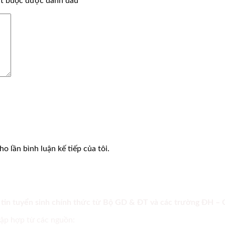
ắt buộc được đánh dấu
*
o lần bình luận kế tiếp của tôi.
 tin tuyển sinh chính thức từ Bộ GD & ĐT và các trường ĐH –
tập hợp từ các nguồn: