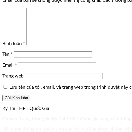
Email của bạn sẽ không được hiển thị công khai.
Các trường b
Bình luận
*
Tên
*
Email
*
Trang web
Lưu tên của tôi, email, và trang web trong trình duyệt này ch
Kỳ Thi THPT Quốc Gia
Chuyên trang thông tin Kỳ Thi THPT Quốc gia cung cấp thông
Nội dung thông tin tuyển sinh của các trường được chúng tôi 