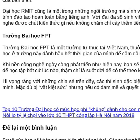
của bản thân.
Đại học RMIT cũng là một trong những ngôi trường mà sinh v
trình đào tạo hoàn toàn bằng tiếng anh. Với đại đa số sinh 
nghe được chút kiến thức gì nếu không chăm chỉ cày thêm ti
Trường Đại học FPT
Trường Đại học FPT là một trường tư thục tại Việt Nam, thu
học ở trường này dành hầu hết thời gian của mình để cắm đầu 
Khi nền công nghệ ngày càng phát triển như hiện nay, bạn sẽ 
để học tập bất cứ lúc nào, thậm chí là suốt đời để có thể th
Hi vọng rằng với những chia sẻ trên đây, các thí sinh đặc b
mình. Mặc dù bị “vắt kiệt sức” nhưng nếu có đam mê và quyết
Top 10 Trường Đại học có mức học phí “khủng” dành cho con n
Nỗi lo tỷ lệ chọi vào lớp 10 THPT công lập Hà Nội năm 2018
Để lại một bình luận