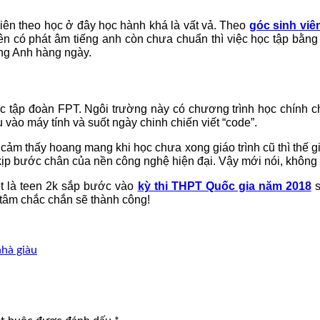
iên theo học ở đây học hành khá là vất vả. Theo
góc sinh viê
viên có phát âm tiếng anh còn chưa chuẩn thì việc học tập bằn
ếng Anh hàng ngày.
ộc tập đoàn FPT. Ngôi trường này có chương trình học chính ch
vào máy tính và suốt ngày chinh chiến viết “code”.
cảm thấy hoang mang khi học chưa xong giáo trình cũ thì thế giớ
eo kịp bước chân của nền công nghệ hiện đại. Vậy mới nói, khôn
iệt là teen 2k sắp bước vào
kỳ thi THPT Quốc gia năm 2018
s
 tâm chắc chắn sẽ thành công!
hà giàu