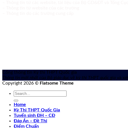
– Thông tin từ các website, tài liệu của Bộ GD&ĐT và Tổng C
– Thông tin từ website của các trường
– Thông tin do các trường cung cấp
Cổng thông tin Kỳ thi THPT Quốc gia
Thông tin mới nhất của Bộ giáo dục về kỳ thi THPT quốc gia
và xét
Copyright 2026 ©
Flatsome Theme
Home
Kỳ Thi THPT Quốc Gia
Tuyển sinh ĐH – CĐ
Đáp Án – Đề Thi
Điểm Chuẩn