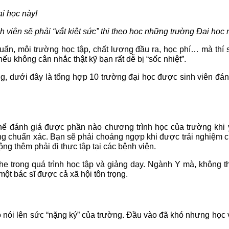
h viên sẽ phải “vắt kiệt sức” thi theo học những trường Đại học 
uẩn, môi trường học tập, chất lượng đầu ra, học phí… mà thí 
 không cân nhắc thật kỹ bạn rất dễ bị “sốc nhiệt”.
g, dưới đây là tổng hợp 10 trường đại học được sinh viên đánh
ể đánh giá được phần nào chương trình học của trường khi y
ng chuẩn xác. Bạn sẽ phải choáng ngợp khi được trải nghiệm ch
ng thêm phải đi thực tập tại các bệnh viện.
khe trong quá trình học tập và giảng dạy. Ngành Y mà, không t
một bác sĩ được cả xã hội tôn trọng.
 nói lên sức “nặng ký” của trường. Đầu vào đã khó nhưng học 