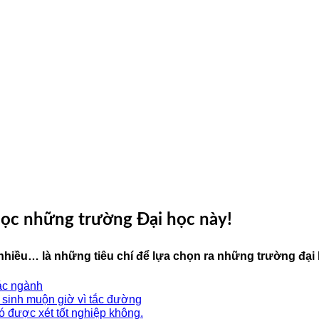
o học những trường Đại học này!
hiều… là những tiêu chí để lựa chọn ra những trường đại h
ác ngành
í sinh muộn giờ vì tắc đường
có được xét tốt nghiệp không.