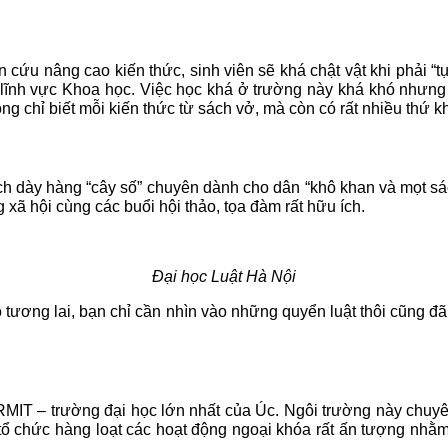
n cứu nâng cao kiến thức, sinh viên sẽ khá chật vật khi phải “tự
ĩnh vực Khoa học. Việc học khá ở trường này khá khó nhưng 
g chỉ biết mỗi kiến thức từ sách vở, mà còn có rất nhiều thứ k
h dày hàng “cây số” chuyên dành cho dân “khô khan và mọt sác
ã hội cùng các buổi hội thảo, tọa đàm rất hữu ích.
Đại học Luật Hà Nội
ho tương lai, bạn chỉ cần nhìn vào những quyển luật thôi cũng 
RMIT – trường đại học lớn nhất của Úc. Ngôi trường này chuyên
g tổ chức hàng loạt các hoạt động ngoại khóa rất ấn tượng nhằ