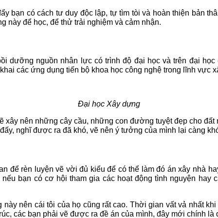
ẩy bạn có cách tư duy độc lập, tự tìm tòi và hoàn thiện bản t
ng này để học, để thử trải nghiệm và cảm nhận.
i dưỡng nguồn nhân lực có trình độ đại học và trên đại học 
 khai các ứng dụng tiến bộ khoa học công nghệ trong lĩnh vực 
Đại học Xây dựng
ẽ xây nên những cây cầu, những con đường tuyệt đẹp cho đất n
 đấy, nghĩ được ra đã khó, vẽ nên ý tưởng của mình lại càng kh
ian để rèn luyện vẽ vời đủ kiểu để có thể làm đó án xây nhà hay
, nếu bạn có cơ hội tham gia các hoạt động tình nguyện hay c
 này nên cái tôi của họ cũng rất cao. Thời gian vất vả nhất khi
úc, các bạn phải vẽ được ra đề án của mình, đây mới chính là 