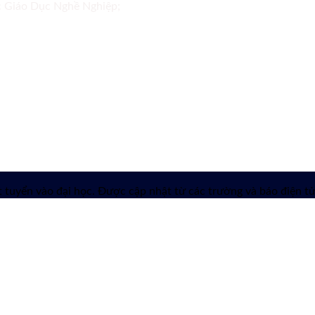
ục Giáo Dục Nghề Nghiệp;
 tuyển vào đại học. Được cập nhật từ các trường và báo điện tử 