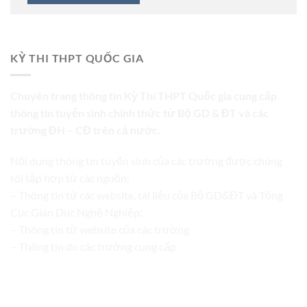
KỲ THI THPT QUỐC GIA
Chuyên trang thông tin Kỳ Thi THPT Quốc gia cung cấp
thông tin tuyển sinh chính thức từ Bộ GD & ĐT và các
trường ĐH – CĐ trên cả nước.
Nội dung thông tin tuyển sinh của các trường được chúng
tôi tập hợp từ các nguồn:
– Thông tin từ các website, tài liệu của Bộ GD&ĐT và Tổng
Cục Giáo Dục Nghề Nghiệp;
– Thông tin từ website của các trường
– Thông tin do các trường cung cấp