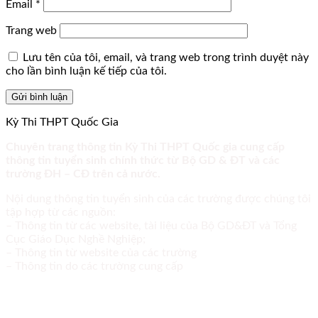
Email
*
Trang web
Lưu tên của tôi, email, và trang web trong trình duyệt này
cho lần bình luận kế tiếp của tôi.
Kỳ Thi THPT Quốc Gia
Chuyên trang thông tin Kỳ Thi THPT Quốc gia cung cấp
thông tin tuyển sinh chính thức từ Bộ GD & ĐT và các
trường ĐH – CĐ trên cả nước.
Nội dung thông tin tuyển sinh của các trường được chúng tôi
tập hợp từ các nguồn:
– Thông tin từ các website, tài liệu của Bộ GD&ĐT và Tổng
Cục Giáo Dục Nghề Nghiệp;
– Thông tin từ website của các trường
– Thông tin do các trường cung cấp