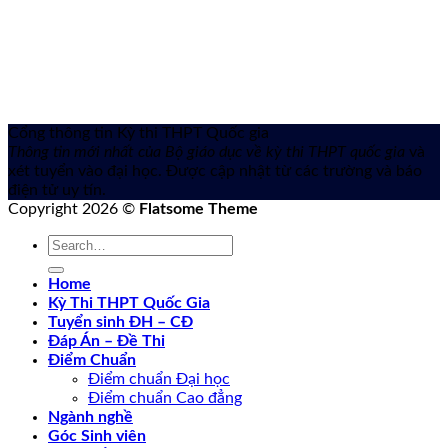
Cổng thông tin Kỳ thi THPT Quốc gia
Thông tin mới nhất của Bộ giáo dục về kỳ thi THPT quốc gia
và
xét tuyển vào đại học. Được cập nhật từ các trường và báo
điện tử uy tín.
Copyright 2026 ©
Flatsome Theme
Home
Kỳ Thi THPT Quốc Gia
Tuyển sinh ĐH – CĐ
Đáp Án – Đề Thi
Điểm Chuẩn
Điểm chuẩn Đại học
Điểm chuẩn Cao đẳng
Ngành nghề
Góc Sinh viên