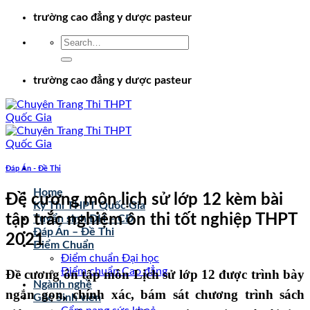
Chuyển
trường cao đẳng y dược pasteur
đến
nội
dung
trường cao đẳng y dược pasteur
Đáp Án - Đề Thi
Home
Đề cương môn lịch sử lớp 12 kèm bài
Kỳ Thi THPT Quốc Gia
tập trắc nghiệm ôn thi tốt nghiệp THPT
Tuyển sinh ĐH – CĐ
Đáp Án – Đề Thi
2021
Điểm Chuẩn
Điểm chuẩn Đại học
Điểm chuẩn Cao đẳng
Đề cương ôn tập môn Lịch sử lớp 12 được trình bày
Ngành nghề
ngắn gọn, chính xác, bám sát chương trình sách
Góc Sinh viên