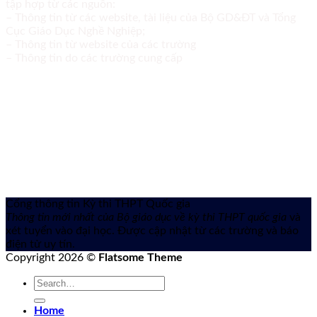
tập hợp từ các nguồn:
– Thông tin từ các website, tài liệu của Bộ GD&ĐT và Tổng
Cục Giáo Dục Nghề Nghiệp;
– Thông tin từ website của các trường
– Thông tin do các trường cung cấp
Cổng thông tin Kỳ thi THPT Quốc gia
Thông tin mới nhất của Bộ giáo dục về kỳ thi THPT quốc gia
và
xét tuyển vào đại học. Được cập nhật từ các trường và báo
điện tử uy tín.
Copyright 2026 ©
Flatsome Theme
Home