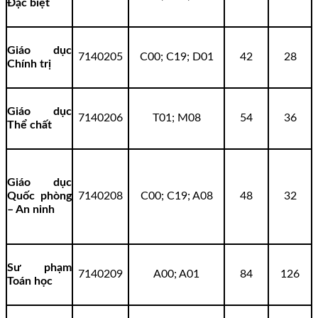
Đặc biệt
Giáo dục
7140205
C00; C19; D01
42
28
Chính trị
Giáo dục
7140206
T01; M08
54
36
Thể chất
Giáo dục
Quốc phòng
7140208
C00; C19; A08
48
32
– An ninh
Sư phạm
7140209
A00; A01
84
126
Toán học