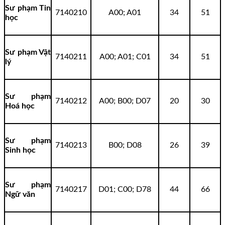
Sư phạm Tin
7140210
A00; A01
34
51
học
Sư phạm Vật
7140211
A00; A01; C01
34
51
lý
Sư phạm
7140212
A00; B00; D07
20
30
Hoá học
Sư phạm
7140213
B00; D08
26
39
Sinh học
Sư phạm
7140217
D01; C00; D78
44
66
Ngữ văn