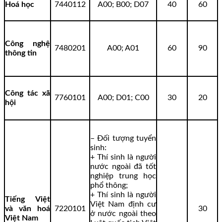
Hoá học
7440112
A00; B00; D07
40
60
Công nghệ
7480201
A00; A01
60
90
thông tin
Công tác xã
7760101
A00; D01; C00
30
20
hội
– Đối tượng tuyển
sinh:
+ Thí sinh là người
nước ngoài đã tốt
nghiệp trung học
phổ thông;
+ Thí sinh là người
Tiếng Việt
Việt Nam định cư
và văn hoá
7220101
30
ở nước ngoài theo
Việt Nam