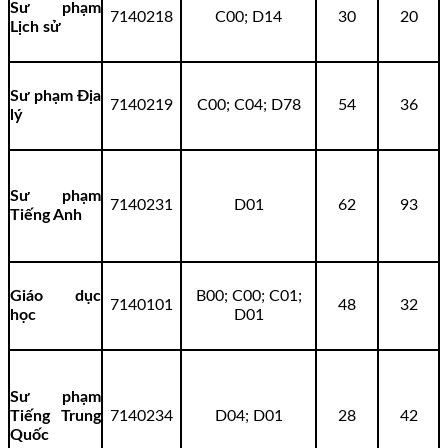
Sư phạm
7140218
C00; D14
30
20
Lịch sử
Sư phạm Địa
7140219
C00; C04; D78
54
36
lý
Sư phạm
7140231
D01
62
93
Tiếng Anh
Giáo dục
B00; C00; C01;
7140101
48
32
học
D01
Sư phạm
Tiếng Trung
7140234
D04; D01
28
42
Quốc