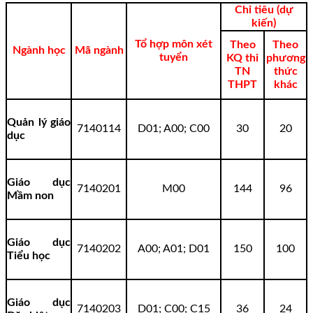
Chỉ tiêu (dự
kiến)
Tổ hợp môn xét
Theo
Theo
Ngành học
Mã ngành
tuyển
KQ thi
phương
TN
thức
THPT
khác
Quản lý giáo
7140114
D01; A00; C00
30
20
dục
Giáo dục
7140201
M00
144
96
Mầm non
Giáo dục
7140202
A00; A01; D01
150
100
Tiểu học
Giáo dục
7140203
D01; C00; C15
36
24