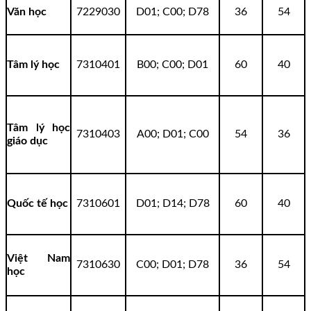
Văn học
7229030
D01; C00; D78
36
54
Tâm lý học
7310401
B00; C00; D01
60
40
Tâm lý học
7310403
A00; D01; C00
54
36
giáo dục
Quốc tế học
7310601
D01; D14; D78
60
40
Việt Nam
7310630
C00; D01; D78
36
54
học