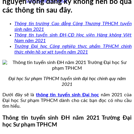
Cẩm nang sức khoẻ
nguyện vọng đăng ký không nên bỏ qua
các thông tin sau đây.
Thông tin trường Cao đẳng Công Thương TPHCM tuyển
sinh năm 2021
Thông tin tuyển sinh ĐH-CĐ Học viện Hàng không Việt
Nam năm 2021
Trường Đại học Công nghiệp thực phẩm TPHCM chính
thức nhận hồ sơ xét tuyển năm 2021
Đại học Sư phạm TPHCM tuyển sinh đại học chính quy năm
2021
Dưới đây sẽ là
thông tin tuyển sinh Đại học
năm 2021 của
Đại học Sư phạm TPHCM dành cho các bạn đọc có nhu cầu
tìm hiểu.
Thông tin tuyển sinh ĐH năm 2021 Trường Đại
học Sư phạm TPHCM