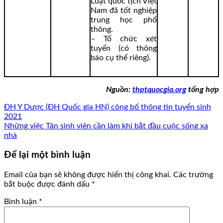
Luật quốc tịch Việt
Nam đã tốt nghiệp
trung học phổ
thông.
– Tổ chức xét
tuyển (có thông
báo cụ thể riêng).
Nguồn:
thptquocgia.org
tổng hợp
ĐH Y Dược (ĐH Quốc gia HN) công bố thông tin tuyển sinh
2021
Những việc Tân sinh viên cần làm khi bằt đầu cuộc sống xa
nhà
Để lại một bình luận
Email của bạn sẽ không được hiển thị công khai.
Các trường
bắt buộc được đánh dấu
*
Bình luận
*