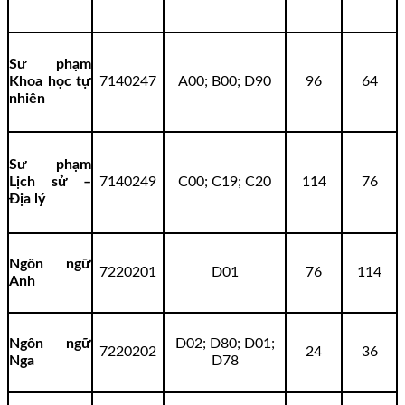
Sư phạm
Khoa học tự
7140247
A00; B00; D90
96
64
nhiên
Sư phạm
Lịch sử –
7140249
C00; C19; C20
114
76
Địa lý
Ngôn ngữ
7220201
D01
76
114
Anh
Ngôn ngữ
D02; D80; D01;
7220202
24
36
Nga
D78