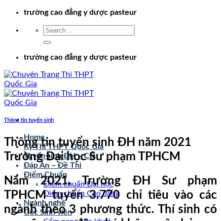
Chuyển
trường cao đẳng y dược pasteur
đến
nội
dung
trường cao đẳng y dược pasteur
Thông tin tuyển sinh
Home
Thông tin tuyển sinh ĐH năm 2021
Kỳ Thi THPT Quốc Gia
Trường Đại học Sư phạm TPHCM
Tuyển sinh ĐH – CĐ
Đáp Án – Đề Thi
Điểm Chuẩn
Năm 2021, Trường ĐH Sư phạm
Điểm chuẩn Đại học
TPHCM tuyển 3.770 chỉ tiêu vào các
Điểm chuẩn Cao đẳng
Ngành nghề
ngành theo 3 phương thức. Thí sinh có
Góc Sinh viên