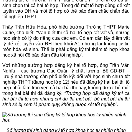
sinh chọn thi cả hai tổ hợp. Trong đó một tổ hợp dùng để xét
tuyển vào ĐH và một tổ hợp có thể bảo đảm chắc chắn đậu
tốt nghiệp THPT.
Thầy Trần Hữu Hòa, phó hiệu trưởng Trường THPT Marie
Curie, cho biết: “Vẫn biết thi cả hai tổ hợp rất vất vả, nhưng
học sinh có lý do riêng của các em. Có em cần lấy điểm vật
lý để xét tuyển vào ĐH theo khối A1 nhưng lại không tự tin
môn hóa và sinh. Thế là phải đăng ký thi thêm tổ hợp khoa
học xã hội để bảo đảm đậu tốt nghiệp”.
Với những trường hợp đăng ký hai tổ hợp, ông Trần Văn
Nghĩa – cục trưởng Cục Quản lý chất lượng, Bộ GD-ĐT –
lưu ý nhà trường cần phổ biến kỹ: đối với học sinh chưa tốt
nghiệp THPT (đang học lớp 12) nếu đã đăng ký hai bài thi tổ
hợp phải làm trọn vẹn cả hai bài thi này, không được bỏ một
trong hai bài thi đã đăng ký:
“Trường hợp đã đăng ký thi cả
hai bài thi tổ hợp nhưng chỉ dự thi một bài, bỏ một bài thì thí
sinh sẽ bị xem là phạm quy, không được xét tốt nghiệp”.
Số lượng thí sinh đăng ký tổ hợp khoa học tự nhiên nhỉnh