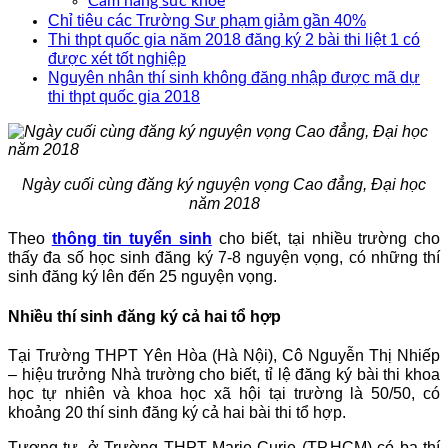
Cẩm nang sức khoẻ
Chỉ tiêu các Trường Sư phạm giảm gần 40%
Thi thpt quốc gia năm 2018 đăng ký 2 bài thi liệt 1 có
được xét tốt nghiệp
Nguyên nhân thí sinh không đăng nhập được mã dự
thi thpt quốc gia 2018
Ngày cuối cùng đăng ký nguyện vọng Cao đẳng, Đại học
năm 2018
Theo
thông tin tuyển sinh
cho biết, tại nhiều trường cho
thấy đa số học sinh đăng ký 7-8 nguyện vọng, có những thí
sinh đăng ký lên đến 25 nguyện vọng.
Nhiều thí sinh đăng ký cả hai tổ hợp
Tại Trường THPT Yên Hòa (Hà Nội), Cô Nguyễn Thị Nhiếp
– hiệu trưởng Nhà trường cho biết, tỉ lệ đăng ký bài thi khoa
học tự nhiên và khoa học xã hội tại trường là 50/50, có
khoảng 20 thí sinh đăng ký cả hai bài thi tổ hợp.
Tương tự, ở Trường THPT Marie Curie (TP.HCM) có ba thí