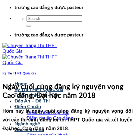
Chuyển
trường cao đẳng y dược pasteur
đến
nội
dung
trường cao đẳng y dược pasteur
Kỳ Thi THPT Quốc Gia
Home
Ngày cuối cùng đăng ký nguyện vọng
Kỳ Thi THPT Quốc Gia
Cao đẳng, Đại học năm 2018
Tuyển sinh ĐH – CĐ
Đáp Án – Đề Thi
Điểm Chuẩn
Hôm nay là ngày cuối cùng đăng ký nguyện vọng đối
Điểm chuẩn Đại học
Điểm chuẩn Cao đẳng
với các thí sinh đăng ký thi THPT Quốc gia và xét tuyển
Ngành nghề
Đại học, Cao đẳng năm 2018.
Góc Sinh viên