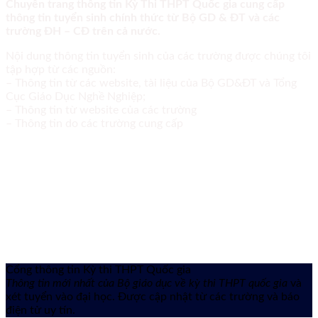
Chuyên trang thông tin Kỳ Thi THPT Quốc gia cung cấp
thông tin tuyển sinh chính thức từ Bộ GD & ĐT và các
trường ĐH – CĐ trên cả nước.
Nội dung thông tin tuyển sinh của các trường được chúng tôi
tập hợp từ các nguồn:
– Thông tin từ các website, tài liệu của Bộ GD&ĐT và Tổng
Cục Giáo Dục Nghề Nghiệp;
– Thông tin từ website của các trường
– Thông tin do các trường cung cấp
Cổng thông tin Kỳ thi THPT Quốc gia
Thông tin mới nhất của Bộ giáo dục về kỳ thi THPT quốc gia
và
xét tuyển vào đại học. Được cập nhật từ các trường và báo
điện tử uy tín.