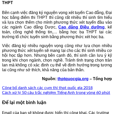
THPT
Bên cạnh việc đăng ký nguyện vọng xét tuyển Cao đẳng, Đại
học bằng điểm thi THPT thì cũng rất nhiều thí sinh tìm hiểu
và lựa chọn thêm cho mình phương thức xét tuyển đầu vào
các ngành Cao đẳng Dược,
Cao đẳng Điều dưỡng
, kế
toán, công nghệ thông tin,… bằng học bạ THPT tại các
trường tổ chức tuyển sinh bằng phương thức xét học bạ.
Việc đăng ký nhiều nguyện vọng cũng như lựa chọn nhiều
phương thức xét tuyển sẽ mang lại cho các thí sinh nhiều cơ
hội học tập hơn. Nhưng bên cạnh đó, thí sinh cần lưu ý kỹ
trong khi chọn ngành, chọn nghề. Tránh tình trạng chọn tràn
lan mà không có xác định cụ thể về định hướng trong tương
lai cũng như sở thích, khả năng của bản thân.
Nguồn:
thptquocgia.org
– Tổng hợp
Công bố danh sách các cụm thi thpt quốc gia 2018
Cách xử lý 50 câu trắc nghiệm Tiếng Anh trong vòng 60 phút
Để lại một bình luận
Email của bạn sẽ không được hiển thị công khai.
Các trường