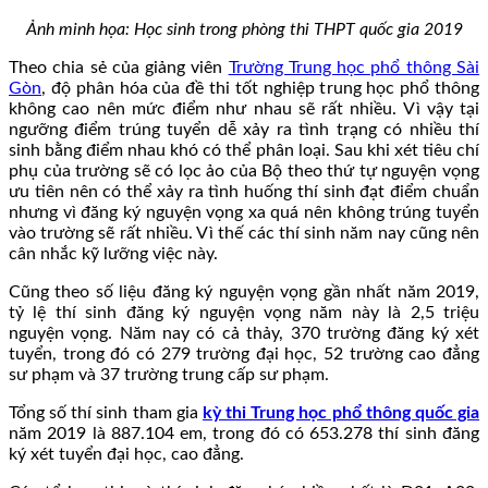
Ảnh minh họa: Học sinh trong phòng thi THPT quốc gia 2019
Theo chia sẻ của giảng viên
Trường Trung học phổ thông Sài
Gòn
, độ phân hóa của đề thi tốt nghiệp trung học phổ thông
không cao nên mức điểm như nhau sẽ rất nhiều. Vì vậy tại
ngưỡng điểm trúng tuyển dễ xảy ra tình trạng có nhiều thí
sinh bằng điểm nhau khó có thể phân loại. Sau khi xét tiêu chí
phụ của trường sẽ có lọc ảo của Bộ theo thứ tự nguyện vọng
ưu tiên nên có thể xảy ra tình huống thí sinh đạt điểm chuẩn
nhưng vì đăng ký nguyện vọng xa quá nên không trúng tuyển
vào trường sẽ rất nhiều. Vì thế các thí sinh năm nay cũng nên
cân nhắc kỹ lưỡng việc này.
Cũng theo số liệu đăng ký nguyện vọng gần nhất năm 2019,
tỷ lệ thí sinh đăng ký nguyện vọng năm này là 2,5 triệu
nguyện vọng. Năm nay có cả thảy, 370 trường đăng ký xét
tuyển, trong đó có 279 trường đại học, 52 trường cao đẳng
sư phạm và 37 trường trung cấp sư phạm.
Tổng số thí sinh tham gia
kỳ thi Trung học phổ thông quốc gia
năm 2019 là 887.104 em, trong đó có 653.278 thí sinh đăng
ký xét tuyển đại học, cao đẳng.