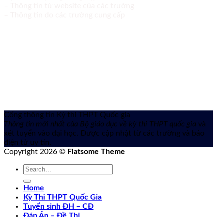
– Thông tin từ website của các trường
– Thông tin do các trường cung cấp
Cổng thông tin Kỳ thi THPT Quốc gia
Thông tin mới nhất của Bộ giáo dục về kỳ thi THPT quốc gia
và
xét tuyển vào đại học. Được cập nhật từ các trường và báo
điện tử uy tín.
Copyright 2026 ©
Flatsome Theme
Home
Kỳ Thi THPT Quốc Gia
Tuyển sinh ĐH – CĐ
Đáp Án – Đề Thi