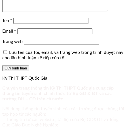
Tên
*
Email
*
Trang web
Lưu tên của tôi, email, và trang web trong trình duyệt này
cho lần bình luận kế tiếp của tôi.
Kỳ Thi THPT Quốc Gia
Chuyên trang thông tin Kỳ Thi THPT Quốc gia cung cấp
thông tin tuyển sinh chính thức từ Bộ GD & ĐT và các
trường ĐH – CĐ trên cả nước.
Nội dung thông tin tuyển sinh của các trường được chúng tôi
tập hợp từ các nguồn:
– Thông tin từ các website, tài liệu của Bộ GD&ĐT và Tổng
Cục Giáo Dục Nghề Nghiệp;