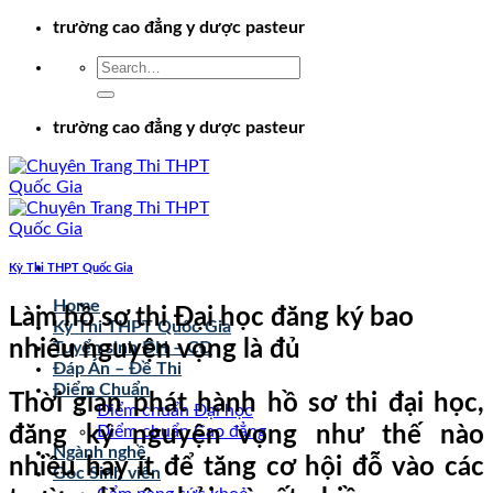
Chuyển
trường cao đẳng y dược pasteur
đến
nội
dung
trường cao đẳng y dược pasteur
Kỳ Thi THPT Quốc Gia
Home
Làm hồ sơ thi Đại học đăng ký bao
Kỳ Thi THPT Quốc Gia
nhiêu nguyện vọng là đủ
Tuyển sinh ĐH – CĐ
Đáp Án – Đề Thi
Điểm Chuẩn
Thời gian phát hành hồ sơ thi đại học,
Điểm chuẩn Đại học
đăng ký nguyện vọng như thế nào
Điểm chuẩn Cao đẳng
Ngành nghề
nhiều hay ít để tăng cơ hội đỗ vào các
Góc Sinh viên