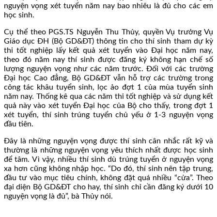
nguyện vọng xét tuyển năm nay bao nhiêu là đủ cho các em
học sinh.
Cụ thể theo PGS.TS Nguyễn Thu Thủy, quyền Vụ trưởng Vụ
Giáo dục ĐH (Bộ GD&ĐT) thông tin cho thí sinh tham dự kỳ
thi tốt nghiệp lấy kết quả xét tuyển vào Đại học năm nay,
theo đó năm nay thí sinh được đăng ký không hạn chế số
lượng nguyện vọng như các năm trước. Đối với các trường
Đại học Cao đẳng, Bộ GD&ĐT vẫn hỗ trợ các trường trong
công tác khâu tuyển sinh, lọc ảo đợt 1 của mùa tuyển sinh
năm nay. Thống kê qua các năm thi tốt nghiệp và sử dụng kết
quả này vào xét tuyển Đại học của Bộ cho thấy, trong đợt 1
xét tuyển, thí sinh trúng tuyển chủ yếu ở 1-3 nguyện vọng
đầu tiên.
Đây là những nguyện vọng được thí sinh cân nhắc rất kỹ và
thường là những nguyện vọng yêu thích nhất được học sinh
để tâm. Vì vậy, nhiều thí sinh dù trúng tuyển ở nguyện vọng
xa hơn cũng không nhập học. “Do đó, thí sinh nên tập trung,
đầu tư vào mục tiêu chính, không đặt quá nhiều “cửa”. Theo
đại diện Bộ GD&ĐT cho hay, thí sinh chỉ cần đăng ký dưới 10
nguyện vọng là đủ”, bà Thủy nói.