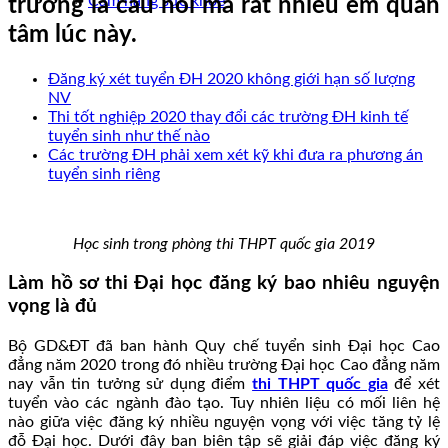
Cẩm nang sức khoẻ
trường là câu hỏi mà rất nhiều em quan
tâm lúc này.
Đăng ký xét tuyển ĐH 2020 không giới hạn số lượng
NV
Thi tốt nghiệp 2020 thay đổi các trường ĐH kinh tế
tuyển sinh như thế nào
Các trường ĐH phải xem xét kỹ khi đưa ra phương án
tuyển sinh riêng
Học sinh trong phòng thi THPT quốc gia 2019
Làm hồ sơ thi Đại học đăng ký bao nhiêu nguyện
vọng là đủ
Bộ GD&ĐT đã ban hành Quy chế tuyển sinh Đại học Cao
đẳng năm 2020 trong đó nhiều trường Đại học Cao đẳng năm
nay vẫn tin tưởng sử dụng điểm
thi THPT quốc gia
để xét
tuyển vào các ngành đào tạo. Tuy nhiên liệu có mối liên hệ
nào giữa việc đăng ký nhiều nguyện vọng với việc tăng tỷ lệ
đỗ Đại học. Dưới đây ban biên tập sẽ giải đáp việc đăng ký