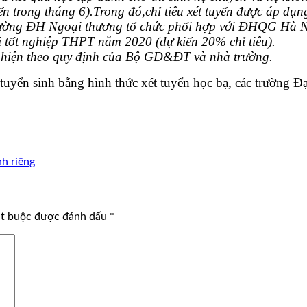
n trong tháng 6).Trong đó,chỉ tiêu xét tuyển được áp dụn
o Trường ĐH Ngoại thương tổ chức phối hợp với ĐHQG Hà N
hi tốt nghiệp THPT năm 2020 (dự kiến 20% chỉ tiêu).
c hiện theo quy định của Bộ GD&ĐT và nhà trường.
uyển sinh bằng hình thức xét tuyển học bạ, các trường Đạ
nh riêng
ắt buộc được đánh dấu
*