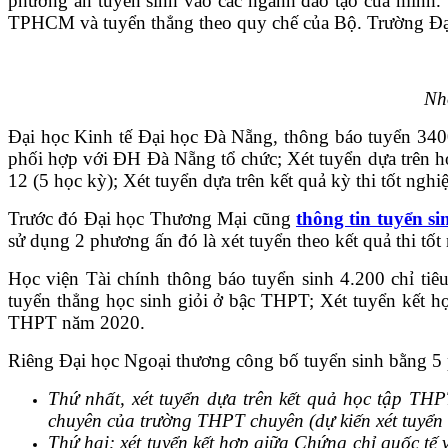
phương án tuyển sinh vào các ngành đào tạo của mình.
TPHCM và tuyển thẳng theo quy chế của Bộ. Trường Đa
Nho
Đại học Kinh tế Đại học Đà Nẵng, thông báo tuyển
phối hợp với ĐH Đà Nẵng tổ chức; Xét tuyển dựa trên h
12 (5 học kỳ); Xét tuyển dựa trên kết quả kỳ thi tốt n
Trước đó Đại học Thương Mại cũng
thông tin tuyển si
sử dụng 2 phương ấn đó là xét tuyển theo kết quả t
Học viện Tài chính thông báo tuyển sinh 4.200 ch
tuyển thẳng học sinh giỏi ở bậc THPT; Xét tuyển kết hợ
THPT năm 2020.
Riêng Đại học Ngoại thương công bố tuyển sinh bằng 5
Thứ nhất, xét tuyển dựa trên kết quả học tập TH
chuyên của trường THPT chuyên (dự kiến xét tuyển t
Thứ hai: xét tuyển kết hợp giữa Chứng chỉ quốc t