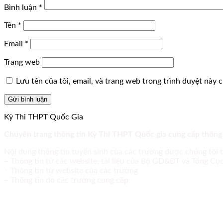
Bình luận
*
Tên
*
Email
*
Trang web
Lưu tên của tôi, email, và trang web trong trình duyệt này ch
Kỳ Thi THPT Quốc Gia
Chuyên trang thông tin Kỳ Thi THPT Quốc gia cung cấp thông
Nội dung thông tin tuyển sinh của các trường được chúng tôi 
– Thông tin từ các website, tài liệu của Bộ GD&ĐT và Tổng C
– Thông tin từ website của các trường
– Thông tin do các trường cung cấp