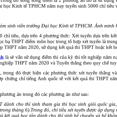
 Trong đó song song thêm là 2 phương án đó là sử dụng điê
̣i học Kinh tế TPHCM năm nay tuyển sinh 5000 chỉ tiêu va
́m sinh viên trường Đại học Kinh tế TPHCM. Ảnh minh 
 3400 chỉ tiêu, dựa trên 4 phương thức: Xét tuyển dựa tr
ọc bạ THPT điểm môn học trong tổ hợp xét tuyển là trung
ghiệp THPT năm 2020, sử dụng kết quả thi THPT hoặc kết h
nh
là sẽ vẫn sử dụng điểm thi của kỳ thi tốt nghiệp năm 
hi tốt nghiệp THPT năm 2020 và Tuyển thẳng theo quy chế 
ỉ tiêu, trong đó thực hiện các phương thức xét tuyển thẳ
p chứng chỉ tiếng Anh quốc tế với kết quả thi THPT năm 
 phương án trong đó các phương án như sau:
PT dành cho thí sinh tham gia thi học sinh giỏi quốc gia,
rong tháng 6).Trong đó, chỉ tiêu xét tuyển được áp dụng 
ế và kết quả học tập dành cho thí sinh hệ chuyên và hệ k