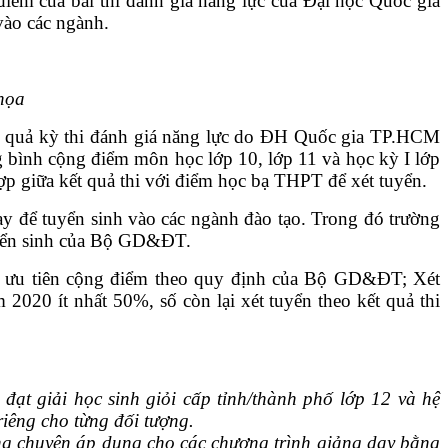
̉m của bài thi đánh giá năng lực của Đại học Quốc gia
̀o các ngành.
họa
ên kết quả kỳ thi đánh giá năng lực do ĐH Quốc gia TP.HCM
 bình cộng điểm môn học lớp 10, lớp 11 và học kỳ I lớp
ợp giữa kết quả thi với điểm học bạ THPT để xét tuyển.
nay để tuyển sinh vào các ngành đào tạo. Trong đó trường
tuyển sinh của Bộ GD&ĐT.
ng và ưu tiên cộng điểm theo quy định của Bộ GD&ĐT; Xét
2020 ít nhất 50%, số còn lại xét tuyển theo kết quả thi
 đạt giải học sinh giỏi cấp tỉnh/thành phố lớp 12 và hệ
riêng cho từng đối tượng.
hông chuyên áp dụng cho các chương trình giảng dạy bằng