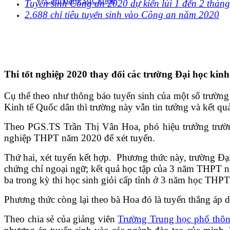
Cẩm nang sức khoẻ
Tuyển sinh Công an 2020 dự kiến lùi 1 đến 2 tháng
2.688 chỉ tiêu tuyển sinh vào Công an năm 2020
Thi tốt nghiệp 2020 thay đổi các trường Đại học kinh 
Cụ thể theo như thông báo tuyển sinh của một số trường
Kinh tế Quốc dân thì trường này vẫn tin tưởng và kết qua
Theo PGS.TS Trần Thị Vân Hoa, phó hiệu trưởng trường Đ
nghiệp THPT năm 2020 để xét tuyển.
Thứ hai, xét tuyển kết hợp. Phương thức này, trường Đạ
chứng chỉ ngoại ngữ; kết quả học tập của 3 năm THPT như
ba trong kỳ thi học sinh giỏi cấp tỉnh ở 3 năm học TH
Phương thức còng lại theo bà Hoa đó là tuyển thẳng
Theo chia sẻ của giảng viên
Trường Trung học phổ thô