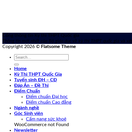
Cổng thông tin Kỳ thi THPT Quốc gia
Thông tin mới nhất của Bộ giáo dục về kỳ thi THPT quốc gia
và xét
Copyright 2026 ©
Flatsome Theme
Home
Kỳ Thi THPT Quốc Gia
Tuyển sinh ĐH – CĐ
Đáp Án – Đề Thi
Điểm Chuẩn
Điểm chuẩn Đại học
Điểm chuẩn Cao đẳng
Ngành nghề
Góc Sinh viên
Cẩm nang sức khoẻ
WooCommerce not Found
Newsletter