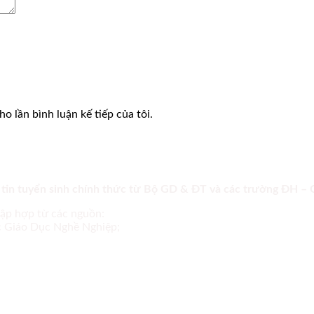
o lần bình luận kế tiếp của tôi.
 tin tuyển sinh chính thức từ Bộ GD & ĐT và các trường ĐH –
tập hợp từ các nguồn:
ục Giáo Dục Nghề Nghiệp;