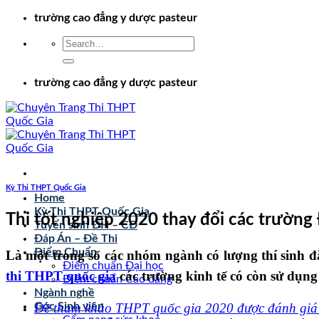
Chuyển
trường cao đẳng y dược pasteur
đến
nội
dung
trường cao đẳng y dược pasteur
Kỳ Thi THPT Quốc Gia
Home
Kỳ Thi THPT Quốc Gia
Thi tốt nghiệp 2020 thay đổi các trường
Tuyển sinh ĐH – CĐ
Đáp Án – Đề Thi
Điểm Chuẩn
Là một trong số các nhóm ngành có lượng thí sinh
Điểm chuẩn Đại học
thi THPT quốc gia
các trường kinh tế có còn sử dụ
Điểm chuẩn Cao đẳng
Ngành nghề
Đề tham khảo THPT quốc gia 2020 được đánh giá
Góc Sinh viên