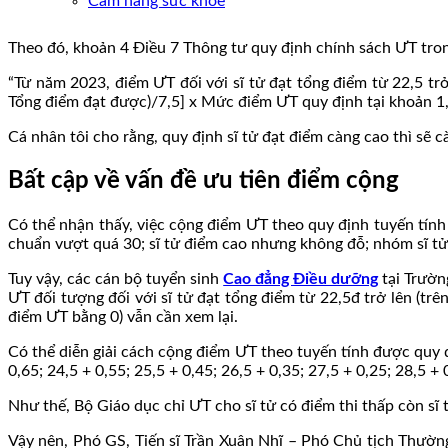
Cẩm nang sức khoẻ
Theo đó, khoản 4 Điều 7 Thông tư quy định chính sách ƯT tr
“Từ năm 2023, điểm ƯT đối với sĩ tử đạt tổng điểm từ 22,5 tr
Tổng điểm đạt được)/7,5] x Mức điểm ƯT quy định tại khoản 1,
Cá nhân tôi cho rằng, quy định sĩ tử đạt điểm càng cao thì sẽ
Bất cập về vấn đề ưu tiên điểm cộng
Có thể nhận thấy, việc cộng điểm ƯT theo quy định tuyến tín
chuẩn vượt quá 30; sĩ tử điểm cao nhưng không đỗ; nhóm sĩ tử 
Tuy vậy, các cán bộ tuyển sinh
Cao đẳng Điều dưỡng
tại Trườn
ƯT đối tượng đối với sĩ tử đạt tổng điểm từ 22,5đ trở lên (t
điểm ƯT bằng 0) vẫn cần xem lại.
Có thể diễn giải cách cộng điểm ƯT theo tuyến tính được quy 
0,65; 24,5 + 0,55; 25,5 + 0,45; 26,5 + 0,35; 27,5 + 0,25; 28,5 + 
Như thế, Bộ Giáo dục chỉ ƯT cho sĩ tử có điểm thi thấp còn sĩ t
Vậy nên, Phó GS, Tiến sĩ Trần Xuân Nhĩ – Phó Chủ tịch Thườ