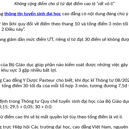
Không cộng điểm cho sĩ tử đạt điểm cao là “rất vô lí”
ong
thông tin tuyển sinh đại học
cao đẳng có nội dung đáng chú ý
ở lên (khi quy đổi về điểm theo thang 10 và tổng điểm 3 môn tối
 2 Điều này”.
 càng giảm dần mức điểm ƯT, riêng sĩ tử đạt 30 điểm sẽ không đư
h của Bộ Giáo dục giúp phần nào kiểm soát được những việc gây
khu vực 3 gặp nhiều bất lợi.
g Cao đẳng Y Dược Pasteur cho biết, khi đọc kĩ Thông tư 08/2
rên tổng điểm 30 tối đa của mỗi tổ hợp 3 môn, tương đương 7,5đ 
định trong Thông tư Quy chế tuyển sinh đại học của Bộ Giáo dục 
0,15; 29,5 + 0,05; 30 + 0.0.
ử điểm cao thì sẽ bị mất quyền lợi tùy theo tổng điểm là vô lí.
ng trực Hiệp hội Các trường đại học, cao đẳng Việt Nam, nguyê