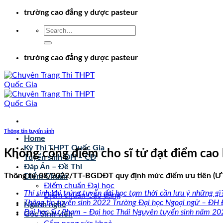
Chuyển
trường cao đẳng y dược pasteur
đến
nội
dung
trường cao đẳng y dược pasteur
Thông tin tuyển sinh
Home
Kỳ Thi THPT Quốc Gia
Không cộng điểm cho sĩ tử đạt điểm cao là
Tuyển sinh ĐH – CĐ
Đáp Án – Đề Thi
Thông tư 08/2022/TT-BGDĐT quy định mức điểm ưu tiên (ƯT) đố
Điểm Chuẩn
Điểm chuẩn Đại học
Thí sinh khi trúng tuyển đại học tạm thời cần lưu ý những gì
Điểm chuẩn Cao đẳng
Thông tin tuyển sinh 2022 Trường Đại học Ngoại ngữ – ĐH
Ngành nghề
Đại học Sư Phạm – Đại học Thái Nguyên tuyển sinh năm 20
Góc Sinh viên