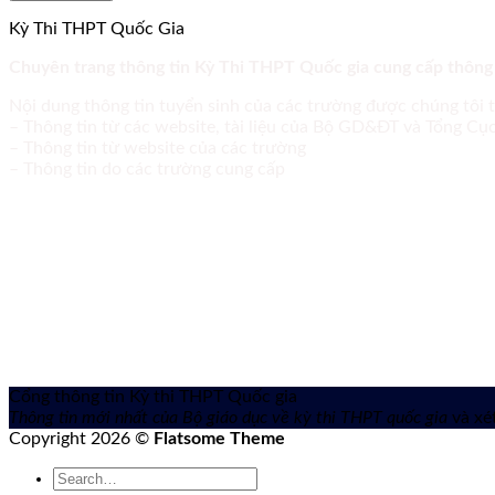
Kỳ Thi THPT Quốc Gia
Chuyên trang thông tin Kỳ Thi THPT Quốc gia cung cấp thông
Nội dung thông tin tuyển sinh của các trường được chúng tôi 
– Thông tin từ các website, tài liệu của Bộ GD&ĐT và Tổng C
– Thông tin từ website của các trường
– Thông tin do các trường cung cấp
Cổng thông tin Kỳ thi THPT Quốc gia
Thông tin mới nhất của Bộ giáo dục về kỳ thi THPT quốc gia
và xét
Copyright 2026 ©
Flatsome Theme