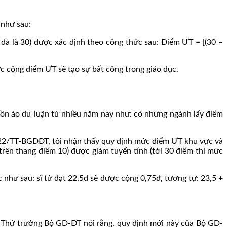
 như sau:
 đa là 30) được xác định theo công thức sau: Điểm ƯT = [(30 –
ợc cộng điểm ƯT sẽ tạo sự bất công trong giáo dục.
 ồn ào dư luận từ nhiều năm nay như: có những ngành lấy điểm
022/TT-BGDĐT, tôi nhận thấy quy định mức điểm ƯT khu vực và
trên thang điểm 10) được giảm tuyến tính (tới 30 điểm thì mức
như sau: sĩ tử đạt 22,5đ sẽ được cộng 0,75đ, tương tự: 23,5 +
n Thứ trưởng Bộ GD-ĐT nói rằng, quy định mới này của Bộ GD-