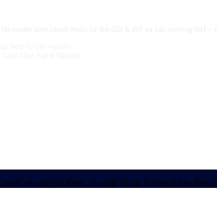
 tin tuyển sinh chính thức từ Bộ GD & ĐT và các trường ĐH –
tập hợp từ các nguồn:
ục Giáo Dục Nghề Nghiệp;
 tuyển vào đại học. Được cập nhật từ các trường và báo điện tử 