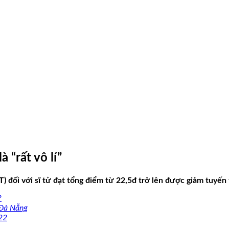
 “rất vô lí”
i với sĩ tử đạt tổng điểm từ 22,5đ trở lên được giảm tuyến t
?
 Đà Nẵng
22