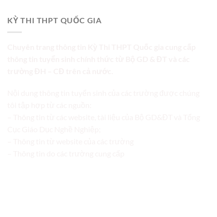
KỲ THI THPT QUỐC GIA
Chuyên trang thông tin Kỳ Thi THPT Quốc gia cung cấp
thông tin tuyển sinh chính thức từ Bộ GD & ĐT và các
trường ĐH – CĐ trên cả nước.
Nội dung thông tin tuyển sinh của các trường được chúng
tôi tập hợp từ các nguồn:
– Thông tin từ các website, tài liệu của Bộ GD&ĐT và Tổng
Cục Giáo Dục Nghề Nghiệp;
– Thông tin từ website của các trường
– Thông tin do các trường cung cấp