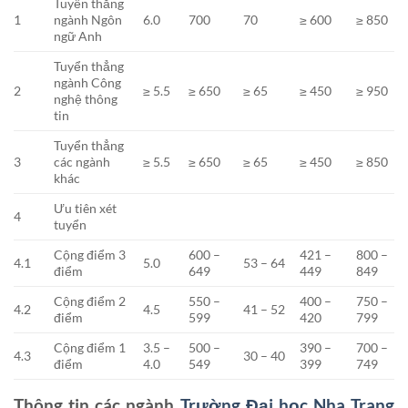
Tuyển thẳng
1
ngành Ngôn
6.0
700
70
≥ 600
≥ 850
ngữ Anh
Tuyển thẳng
ngành Công
2
≥ 5.5
≥ 650
≥ 65
≥ 450
≥ 950
nghệ thông
tin
Tuyển thẳng
3
các ngành
≥ 5.5
≥ 650
≥ 65
≥ 450
≥ 850
khác
Ưu tiên xét
4
tuyển
Cộng điểm 3
600 –
421 –
800 –
4.1
5.0
53 – 64
điểm
649
449
849
Cộng điểm 2
550 –
400 –
750 –
4.2
4.5
41 – 52
điểm
599
420
799
Cộng điểm 1
3.5 –
500 –
390 –
700 –
4.3
30 – 40
điểm
4.0
549
399
749
Thông tin các ngành
Trường Đại học Nha Trang