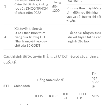
cả ngành.
Thang
điểm thi Đánh giá năng
3
điểm
Phương thức này không
lực của ĐHQG TPHCM
1200
tính điểm ưu tiên khu
tổ chức năm 2022
vực và đối tượng khi xét
tuyển.
Xét tuyển thẳng và
ƯTXT theo hình thức
Tối đa 5% tổng chỉ tiêu
4
riêng của Trường ĐH
–
để xét tuyển tất cả các
Nha Trang và theo quy
ngành đào tạo.
chế của Bộ GDĐT
Các thí sinh được tuyển thẳng và ƯTXT nếu có các chứng chỉ
quốc tế:
Tin
học
Tiếng Anh quốc tế
quốc
STT
Chính sách
tế
TOEFL
TOEFL
IELTS
TOEIC
MOS
iBT
ITP