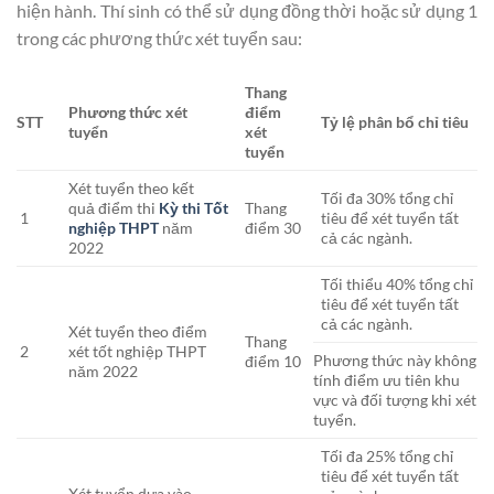
hiện hành. Thí sinh có thể sử dụng đồng thời hoặc sử dụng 1
trong các phương thức xét tuyển sau:
Thang
Phương thức xét
điểm
STT
Tỷ lệ phân bổ chỉ tiêu
tuyển
xét
tuyển
Xét tuyển theo kết
Tối đa 30% tổng chỉ
quả điểm thi
Kỳ thi Tốt
Thang
1
tiêu để xét tuyển tất
nghiệp THPT
năm
điểm 30
cả các ngành.
2022
Tối thiểu 40% tổng chỉ
tiêu để xét tuyển tất
cả các ngành.
Xét tuyển theo điểm
Thang
2
xét tốt nghiệp THPT
Phương thức này không
điểm 10
năm 2022
tính điểm ưu tiên khu
vực và đối tượng khi xét
tuyển.
Tối đa 25% tổng chỉ
tiêu để xét tuyển tất
Xét tuyển dựa vào