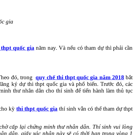
ốc gia
 thpt quốc gia
năm nay. Và nếu có tham dự thì phải cần
 Theo đó, trong
quy chế thi thpt quốc gia năm 2018
bắt
đăng ký dự thi thpt quốc gia và phổ biến. Trước đó, các
inh thư nhân dân cho thí sinh để tiến hành làm thủ tục
 cho kỳ
thi thpt quốc gia
thí sinh vẫn có thể tham dự thpt
 chờ cấp lại chứng minh thư nhân dân. Thí sinh vui lòng
ân dân, giấy xác nhận này sẽ có thời hạn trong vòng 1