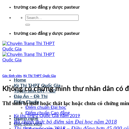
Chuyển
trường cao đẳng y dược pasteur
đến
nội
dung
trường cao đẳng y dược pasteur
Góc Sinh viên
,
Kỳ Thi THPT Quốc Gia
Home
Kỳ Thi THPT Quốc Gia
Không có chứng minh thư nhân dân có đư
Tuyển sinh ĐH – CĐ
Đáp Án – Đề Thi
Điểm Chuẩn
Thí sinh bị mất hoặc thất lạc hoặc chưa có chứng m
Điểm chuẩn Đại học
Điểm chuẩn Cao đẳng
Kỳ thi THPT Quốc Gia năm 2019
Ngành nghề
Bộ chính thức bỏ điểm sàn Đại học năm 2018
Góc Sinh viên
Thi thpt quốc gia 2018 – Điều động hơn 45.000 cán