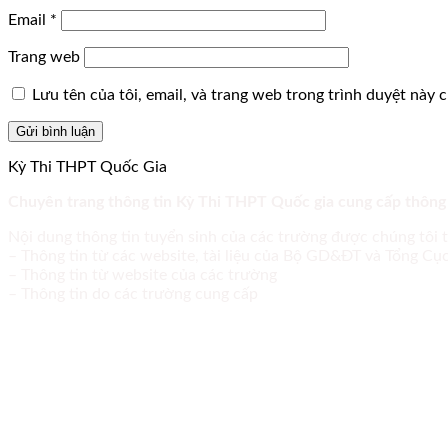
Email
*
Trang web
Lưu tên của tôi, email, và trang web trong trình duyệt này ch
Kỳ Thi THPT Quốc Gia
Chuyên trang thông tin Kỳ Thi THPT Quốc gia cung cấp thông
Nội dung thông tin tuyển sinh của các trường được chúng tôi 
– Thông tin từ các website, tài liệu của Bộ GD&ĐT và Tổng C
– Thông tin từ website của các trường
– Thông tin do các trường cung cấp