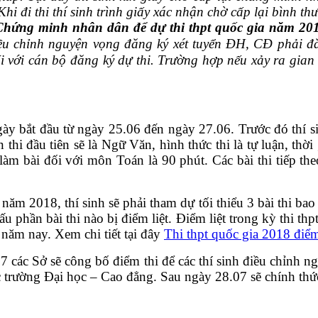
 Khi đi thi thí sinh trình giấy xác nhận chờ cấp lại bình
Chứng minh nhân dân để dự thi thpt quốc gia năm 20
u chỉnh nguyện vọng đăng ký xét tuyển ĐH, CĐ phải đăng
 với cán bộ đăng ký dự thi. Trường hợp nếu xảy ra gian l
ày bắt đầu từ ngày 25.06 đến ngày 27.06. Trước đó thí si
hi đầu tiên sẽ là Ngữ Văn, hình thức thi là tự luận, thời 
 làm bài đối với môn Toán là 90 phút. Các bài thi tiếp 
 năm 2018, thí sinh sẽ phải tham dự tối thiểu 3 bài thi b
 phần bài thi nào bị điểm liệt. Điểm liệt trong kỳ thi thp
 năm nay. Xem chi tiết tại đây
Thi thpt quốc gia 2018 điểm
7 các Sở sẽ công bố điểm thi để các thí sinh điều chỉnh n
 trường Đại học – Cao đẳng. Sau ngày 28.07 sẽ chính thức