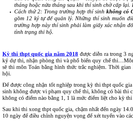
tháng hoặc nửa tháng sau khi thí sinh chờ cấp lại.
Cách thứ 2: Trong trường hợp thí sinh
không có 
gồm 12 ký tự để quản lý. Những thí sinh muốn điề
trường hợp này thí sinh phải làm giấy xác nhận đối
tình trạng thi hộ.
Kỳ thi thpt quốc gia năm 2018
được diễn ra trong 3 ng
ký dự thi, nhận phòng thi và phổ biến quy chế thi…Môn t
sẽ thi môn Toán bằng hình thức trắc nghiệm. Thời gian
hội.
Để được công nhận tốt nghiệp trong kỳ thi thpt quốc gia
sinh không được vi phạm quy chế thi, không có bài thi cấu
không có điểm nào bằng 1, 1 là mức điểm liệt cho kỳ thi
Sau khi thi xong thpt quốc gia, chậm nhất đến ngày 14.0
10 ngày để điều chỉnh nguyện vọng để xét tuyển vào các