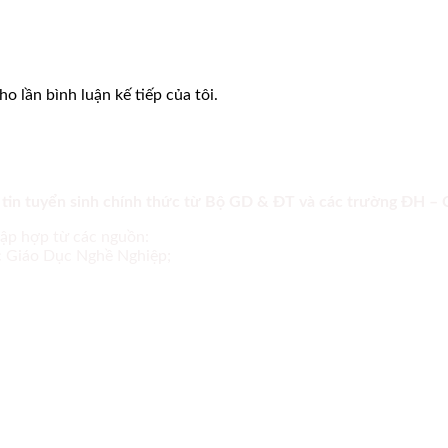
o lần bình luận kế tiếp của tôi.
 tin tuyển sinh chính thức từ Bộ GD & ĐT và các trường ĐH –
tập hợp từ các nguồn:
ục Giáo Dục Nghề Nghiệp;