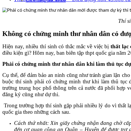
Cẩm nang sức khoẻ
Thí s
Không có chứng minh thư nhân dân có được
Hiện nay, nhiều thí sinh có thắc mắc về việc bị
thất lạ
điều kiện gì? Hôm nay, ban biên tập thpt quốc gia năm 20
Phải có chứng minh thư nhân dân khi làm thủ tục dự 
Cụ thể, để đảm bảo an ninh cũng như tránh gian lận cho
buộc thí sinh phải có chứng minh thư khi làm thủ tục d
trường trung học phổ thông trên cả nước đã phối hợp v
đăng ký cũng như dự thi.
Trong trường hợp thí sinh gặp phải nhiều lý do vì thất
quốc gia theo những cách sau.
Cách thứ nhất: Xin giấy chứng nhận đang chờ cấp
đến cơ quan công an Quận – Huyện để được trợ giú