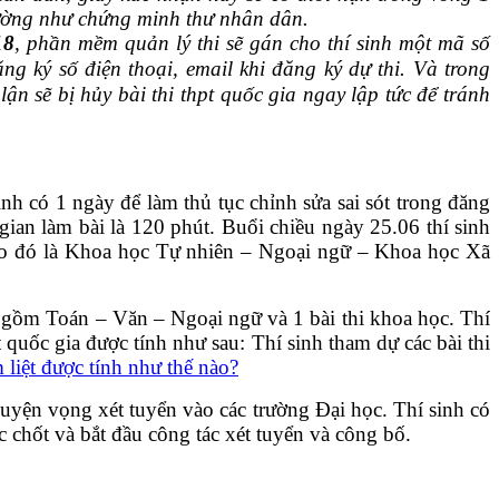
 thường như chứng minh thư nhân dân.
18
, phần mềm quản lý thi sẽ gán cho thí sinh một mã số
 ký số điện thoại, email khi đăng ký dự thi. Và trong
ận sẽ bị hủy bài thi thpt quốc gia ngay lập tức để tránh
nh có 1 ngày để làm thủ tục chỉnh sửa sai sót trong đăng
gian làm bài là 120 phút. Buổi chiều ngày 25.06 thí sinh
theo đó là Khoa học Tự nhiên – Ngoại ngữ – Khoa học Xã
ao gồm Toán – Văn – Ngoại ngữ và 1 bài thi khoa học. Thí
t quốc gia được tính như sau: Thí sinh tham dự các bài thi
 liệt được tính như thế nào?
guyện vọng xét tuyển vào các trường Đại học. Thí sinh có
 chốt và bắt đầu công tác xét tuyển và công bố.