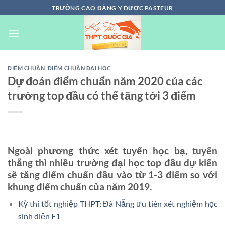
Chuyển
TRƯỜNG CAO ĐẲNG Y DƯỢC PASTEUR
đến
nội
dung
ĐIỂM CHUẨN
,
ĐIỂM CHUẨN ĐẠI HỌC
Dự đoán điểm chuẩn năm 2020 của các
trường top ​đầu có thể tăng tới 3 điểm
Ngoài phương thức xét tuyển học bạ, tuyển
thẳng thì nhiều trường đại học top đầu dự kiến
sẽ tăng điểm chuẩn đầu vào từ 1-3 điểm so với
khung điểm chuẩn của năm 2019.
Kỳ thi tốt nghiệp THPT: Đà Nẵng ưu tiên xét nghiệm học
sinh diện F1