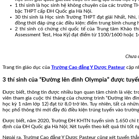
1 thí sinh là học sinh hệ không chuyên của các trường T
bậc THPT cấp ĐH Quốc gia Hà Nội.
30 thí sinh là Học sinh Trường THPT đạt giải Nhất, Nhì, 
đồng thời đáp ứng các điều kiện: điểm trung bình chung h
2 thí sinh có chứng chỉ quốc tế của Trung tâm Khảo thí
Assessment Test, Hoa Kỳ) đạt điểm từ 1100/1600 hoặc 14
Chưa c
Trang tin giáo dục của
Trường Cao đẳng Y Dược Pasteur
cập nh
3 thí sinh của “Đường lên đỉnh Olympia” được tu
Được biết, thông tin được nhiều bạn quan tâm chính là việc tr
viên tham gia cuộc thi tháng của chương trình “Đường lên đỉ
học kỳ 1 năm lớp 12) đạt từ 8,0 trở lên. Tuy nhiên, tất cả nhữ
học phổ thông thì mới đầy đủ điều kiện trúng tuyển vào trườ
Được biết, năm 2020, Trường ĐH KHTN tuyển sinh 1.650 chỉ ti
định của ĐH Quốc gia Hà Nội; Xét tuyển theo kết quả thi tốt 
Ngoài ra, Trường Cao đẳng Y Dược Pasteur cũng xét tuyển thẳn