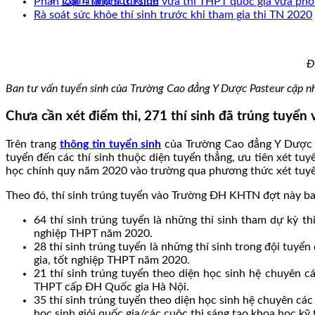
Cẩm nang sức khoẻ
Phân loại 4 nhóm thí sinh vừa thi THPT quốc gia vừa phò
Rà soát sức khỏe thí sinh trước khi tham gia thi TN 2020
Đ
Ban tư vấn tuyển sinh của Trường Cao đẳng Y Dược Pasteur cập nhật
Chưa cần xét điểm thi, 271 thí sinh đã trúng tuy
Trên trang
thông tin tuyển sinh
của Trường Cao đẳng Y Dược P
tuyển đến các thí sinh thuộc diện tuyển thẳng, ưu tiên xét tu
học chính quy năm 2020 vào trường qua phương thức xét tuyển
Theo đó, thí sinh trúng tuyển vào Trường ĐH KHTN đợt này b
64 thí sinh trúng tuyển là những thí sinh tham dự kỳ thi
nghiệp THPT năm 2020.
28 thí sinh trúng tuyển là những thí sinh trong đội tuyển
gia, tốt nghiệp THPT năm 2020.
21 thí sinh trúng tuyển theo diện học sinh hệ chuyên c
THPT cấp ĐH Quốc gia Hà Nội.
35 thí sinh trúng tuyển theo diện học sinh hệ chuyên cá
học sinh giỏi quốc gia/các cuộc thi sáng tạo khoa học kỹ 