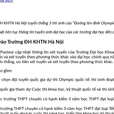
ng dịch
H KHTN Hà Nội tuyển thẳng 3 thí sinh của “Đường lên đỉnh Olympi
 liên tục thông tin tuyển sinh đại học của các trường đại học đến c
ển vào Trường ĐH KHTN Hà Nội
asteur cập nhật thông tin xét tuyển của Trường Đại học Khoa
yển và xét tuyển theo phương thức khác vào đại học chính quy n
 thẳng, ưu tiên xét tuyển và xét tuyển theo phương thức khác.
ao gồm:
 chọn đội tuyển quốc gia dự thi Olympic quốc tế; thí sinh đoạt 
 quốc gia tham dự Cuộc thi khoa học, kỹ thuật quốc tế và thí sin
ác trường THPT chuyên có hạnh kiểm 3 năm học THPT đạt loại Tố
c trường THPT chuyên có hạnh kiểm 3 năm học THPT đạt loại Tốt 
thuật quốc gia/các cuộc thi sáng tạo, triển lãm khoa học kỹ thuậ