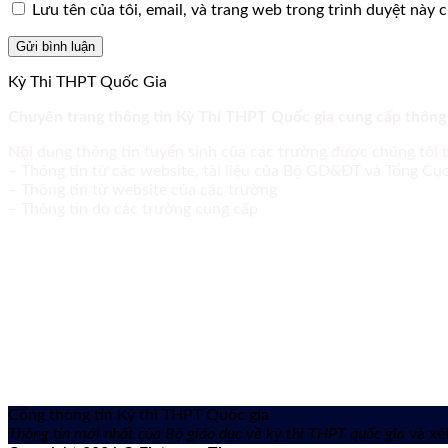
Lưu tên của tôi, email, và trang web trong trình duyệt này ch
Kỳ Thi THPT Quốc Gia
Chuyên trang thông tin Kỳ Thi THPT Quốc gia cung cấp thông
Nội dung thông tin tuyển sinh của các trường được chúng tôi 
– Thông tin từ các website, tài liệu của Bộ GD&ĐT và Tổng C
– Thông tin từ website của các trường
– Thông tin do các trường cung cấp
Cổng thông tin Kỳ thi THPT Quốc gia
Thông tin mới nhất của Bộ giáo dục về kỳ thi THPT quốc gia
và xét