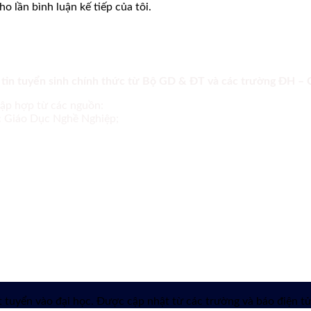
o lần bình luận kế tiếp của tôi.
 tin tuyển sinh chính thức từ Bộ GD & ĐT và các trường ĐH –
tập hợp từ các nguồn:
ục Giáo Dục Nghề Nghiệp;
 tuyển vào đại học. Được cập nhật từ các trường và báo điện tử 