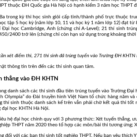
HPT thuộc ĐH Quốc gia Hà Nội có hạnh kiểm 3 năm học THPT đạt l
Ba trong kỳ thi học sinh giỏi cấp tỉnh/thành phố trực thuộc tru
ọc tập 5 học kỳ (năm lớp 10, 11 và học kỳ 1 năm lớp 12) đạt từ 8
 Đại học Cambridge, Anh (chứng chỉ A-Level); 21 thí sinh trún
50/2400 trở lên (chứng chỉ còn hạn sử dụng trong khoảng thời g
ần xét điểm thi, 271 thí sinh đã trúng tuyển vào Trường ĐH KHTN
ật thông tin trên đến các thí sinh quan tâm.
yển thẳng vào ĐH KHTN
ong danh sách các thí sinh đầu tiên trúng tuyển vào Trường Đại 
nh Olympia” do Đài truyền hình Việt Nam tổ chức hàng năm và 
ng thí sinh thuộc danh sách kể trên vẫn phải chờ kết quả thi tốt
ng đại học KHTN Hà Nội.
êu hệ đại học chính quy với 3 phương thức: Xét tuyển thẳng, ư
nghiệp THPT năm 2020 theo tổ hợp các môn/bài thi tương ứng; X
g đối với các bạn thí sinh tốt nghiệp THPT. Nếu bạn yêu thích 