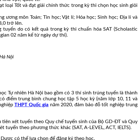
oại Tốt và đạt giải chính thức trong kỳ thi chọn học sinh giỏi
ng ương môn Toán; Tin học; Vật lí; Hóa học; Sinh học; Địa lí và
,0 trở lên.
g tuyển do có kết quả trong kỳ thi chuẩn hóa SAT (Scholastic
ian 02 năm kể từ ngày dự thi).
 Hà Nội
học Tự nhiên Hà Nội bao gồm có 3 thí sinh trúng tuyển là thành
có điểm trung bình chung học tập 5 học kỳ (năm lớp 10, 11 và
 nghiệp
THPT Quốc gia
năm 2020, đảm bảo đỗ tốt nghiệp trung
u tiên xét tuyển theo Quy chế tuyển sinh của Bộ GD-ĐT và Quy
ét tuyển theo phương thức khác (SAT, A-LEVEL, ACT, IELTS).
Y Dược có thể lựa chọn để đăng ký theo học.