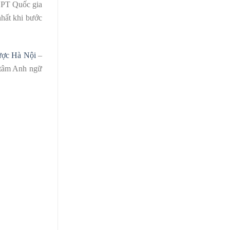
THPT Quốc gia
nhất khi bước
ược Hà Nội
–
 tâm Anh ngữ