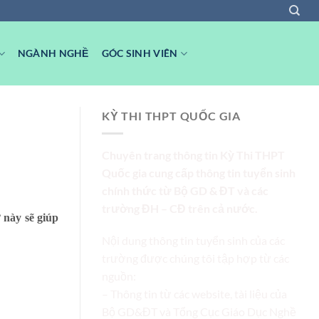
NGÀNH NGHỀ
GÓC SINH VIÊN
KỲ THI THPT QUỐC GIA
Chuyên trang thông tin Kỳ Thi THPT
Quốc gia cung cấp thông tin tuyển sinh
chính thức từ Bộ GD & ĐT và các
trường ĐH – CĐ trên cả nước.
 này sẽ giúp
Nội dung thông tin tuyển sinh của các
trường được chúng tôi tập hợp từ các
nguồn:
– Thông tin từ các website, tài liệu của
Bộ GD&ĐT và Tổng Cục Giáo Dục Nghề