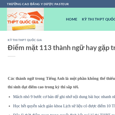
Chuyển
TRƯỜNG CAO ĐẲNG Y DƯỢC PASTEUR
đến
nội
HOME
KỲ THI THPT QUỐC
dung
KỲ THI THPT QUỐC GIA
Điểm mặt 113 thành ngữ hay gặp tr
Các thành ngữ trong Tiếng Anh là một phần không thể thiếu
thí sinh đạt điểm cao trong kỳ thi sắp tới.
Mách nhỏ 9 bước cơ bản để ghi nhớ nội dung bài học nhanh n
Học hết quyển sách giáo khoa Lịch sử liệu có được điểm 10