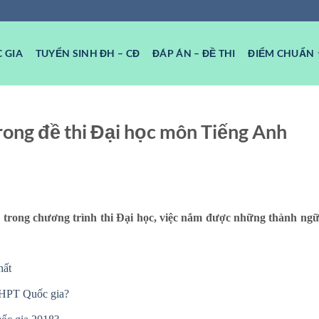
 GIA
TUYỂN SINH ĐH – CĐ
ĐÁP ÁN – ĐỀ THI
ĐIỂM CHUẨN
ong đề thi Đại học môn Tiếng Anh
 trong chương trình thi Đại học, việc nắm được những thành ngữ
hất
 THPT Quốc gia?