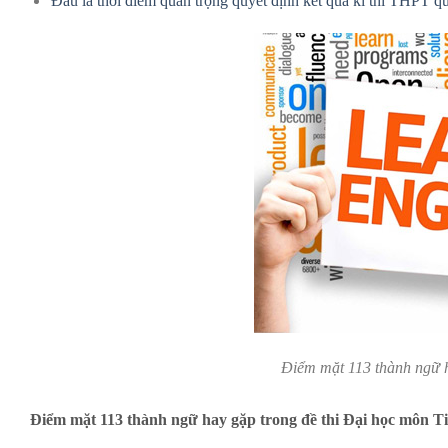
Đâu là thời điểm quan trọng quyết định kết quả kì thi THPT q
Điểm mặt 113 thành ngữ h
Điểm mặt 113 thành ngữ hay gặp trong đề thi Đại học môn T