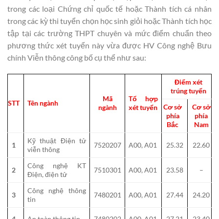
trong các loại Chứng chỉ quốc tế hoặc Thành tích cá nhân
trong các kỳ thi tuyển chọn học sinh giỏi hoặc Thành tích học
tập tại các trường THPT chuyên và mức điểm chuẩn theo
phương thức xét tuyển này vừa được HV Công nghệ Bưu
chính Viễn thông công bố cụ thể như sau:
Điểm xét
trúng tuyển
Mã
Tổ hợp
STT
Tên ngành
Cơ sở
Cơ sở
ngành
xét tuyển
phía
phía
Bắc
Nam
Kỹ thuật Điện tử
1
7520207
A00, A01
25.32
22.60
viễn thông
Công nghệ KT
2
7510301
A00, A01
23.58
–
Điện, điện tử
Công nghệ thông
3
7480201
A00, A01
27.44
24.20
tin
4
An toàn thông tin
7480202
A00, A01
27.21
23.40