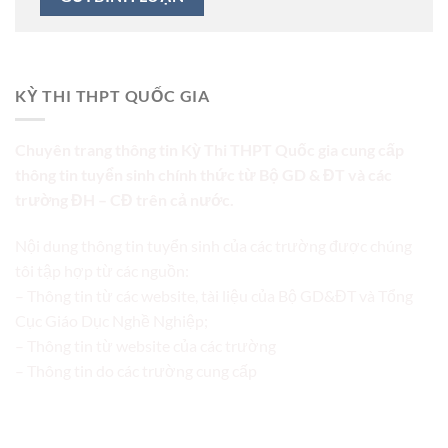
KỲ THI THPT QUỐC GIA
Chuyên trang thông tin Kỳ Thi THPT Quốc gia cung cấp
thông tin tuyển sinh chính thức từ Bộ GD & ĐT và các
trường ĐH – CĐ trên cả nước.
Nội dung thông tin tuyển sinh của các trường được chúng
tôi tập hợp từ các nguồn:
– Thông tin từ các website, tài liệu của Bộ GD&ĐT và Tổng
Cục Giáo Dục Nghề Nghiệp;
– Thông tin từ website của các trường
– Thông tin do các trường cung cấp