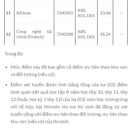
A00,
11
Kế toán
7340301
23.46
–
A01, D01
Công nghệ tài
A00,
12
7340208
26.24
–
chính (Fintech)
A01, D01
Trong đó:
Mức điểm này đã bao gồm cả điểm ưu tiên theo khu vực
và đối tượng (nếu có);
Điểm xét tuyển được tính bằng tổng của ba (03) điểm
bình quân kết quả học tập ở năm học lớp 10, lớp 11, lớp
12 (hoặc học kỳ 1 lớp 12) của ba (03) môn học tương ứng
với tổ hợp bài thi/môn thi mà thí sinh đã đăng ký xét
tuyển cộng với điểm ưu tiên theo đối tượng, ưu tiên theo
khu vực (nếu có) của thí sinh;