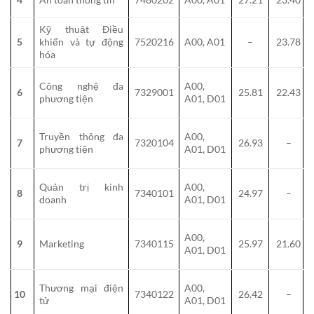
Kỹ thuật Điều
5
khiển và tự động
7520216
A00, A01
–
23.78
hóa
Công nghệ đa
A00,
6
7329001
25.81
22.43
phương tiện
A01, D01
Truyền thông đa
A00,
7
7320104
26.93
–
phương tiện
A01, D01
Quản trị kinh
A00,
8
7340101
24.97
–
doanh
A01, D01
A00,
9
Marketing
7340115
25.97
21.60
A01, D01
Thương mại điện
A00,
10
7340122
26.42
–
tử
A01, D01